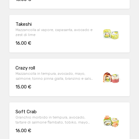
Takeshi
Mazzancolla al vapore, capasanta, avocado e
zest di lime
16.00 €
Crazy roll
Mazzancolla in tempura, avocado, mayo,
salmone, tonno pinna gialla, branzino e salsa
teriyaki
15.00 €
Soft Crab
Granchio morbido in tempura, avocado,
tartare di salmone flambato, tobiko, mayo
giapponese e salsa teriyaki
16.00 €