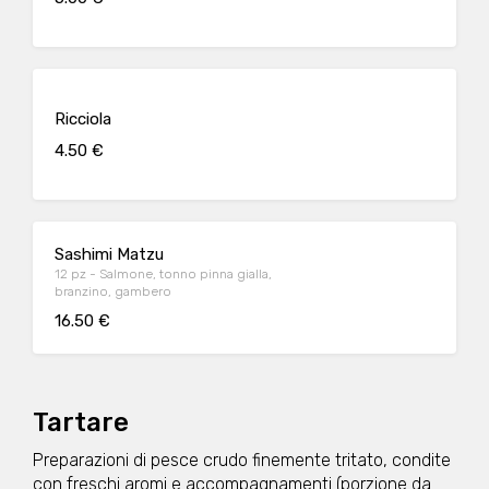
Ricciola
4.50 €
Sashimi Matzu
12 pz - Salmone, tonno pinna gialla,
branzino, gambero
16.50 €
Tartare
Preparazioni di pesce crudo finemente tritato, condite
con freschi aromi e accompagnamenti (porzione da