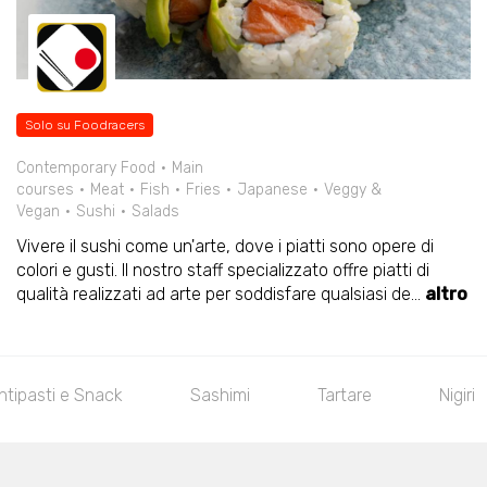
Solo su Foodracers
Contemporary Food
Main
courses
Meat
Fish
Fries
Japanese
Veggy &
Vegan
Sushi
Salads
Vivere il sushi come un'arte, dove i piatti sono opere di
colori e gusti. Il nostro staff specializzato offre piatti di
qualità realizzati ad arte per soddisfare qualsiasi de
...
altro
ntipasti e Snack
Sashimi
Tartare
Nigiri