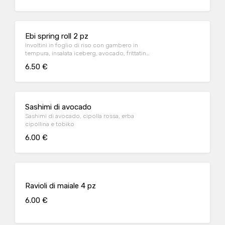
Ebi spring roll 2 pz
Involtini in foglio di riso con gambero in
tempura, insalata iceberg, avocado, frittatina
e mayo giapponese accompagnati da salsa
6.50 €
chili
Sashimi di avocado
Sashimi di avocado, cipolla rossa, erba
cipollina e tobiko
6.00 €
Ravioli di maiale 4 pz
6.00 €