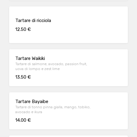
Tartare di ricciola
12.50 €
Tartare Waikiki
Tartare di salmone, avocado, passion fruit,
uova di lompo e zest lime
13.50 €
Tartare Bayaibe
Tartare di tonno pinna gialla, mango, tobiko,
avocado e ikura
14.00 €