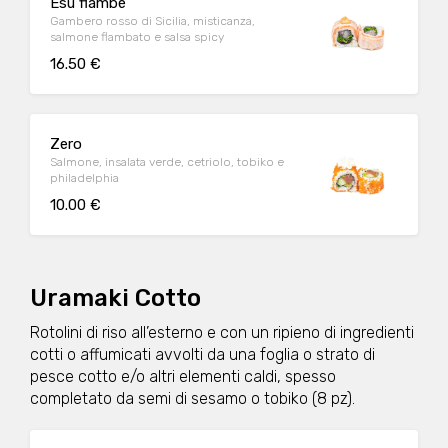
Esu flambè
Gambero rosso di Sicilia, misticanza,
salmone flambato e salsa spicy
16.50 €
Zero
Salmone, insalata verde, cetriolo, tobiko e
philadelphia
10.00 €
Uramaki Cotto
Rotolini di riso all’esterno e con un ripieno di ingredienti
cotti o affumicati avvolti da una foglia o strato di
pesce cotto e/o altri elementi caldi, spesso
completato da semi di sesamo o tobiko (8 pz).