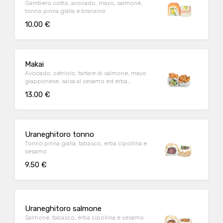
Gambero cotto, avocado, mayo, salmone,
tonno pinna gialla e branzino
10.00 €
Makai
Avocado, cetriolo, tartare di salmone, mayo
giapponese, salsa al sesamo ed erba
cipollina
13.00 €
Uraneghitoro tonno
Tonno pinna gialla, tabasco, erba cipollina e
sesamo
9.50 €
Uraneghitoro salmone
Salmone, tabasco, erba cipollina e sesamo