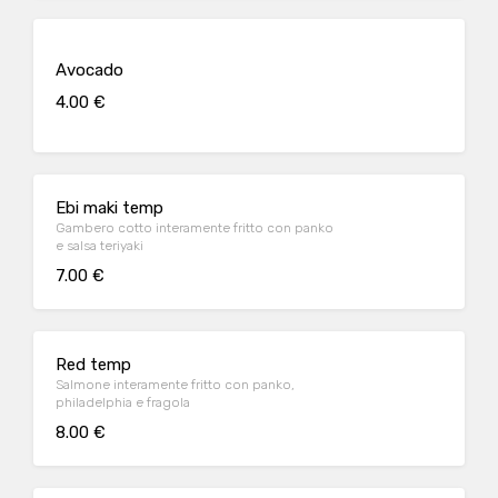
Avocado
4.00 €
Ebi maki temp
Gambero cotto interamente fritto con panko
e salsa teriyaki
7.00 €
Red temp
Salmone interamente fritto con panko,
philadelphia e fragola
8.00 €