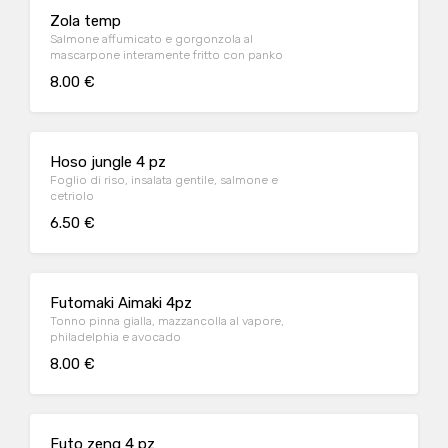
Zola temp
Salmone affumicato e gorgonzola al
mascarpone interamente fritto con panko
8.00 €
Hoso jungle 4 pz
Foglio di riso, insalata gentile, salmone e
cetriolo
6.50 €
Futomaki Aimaki 4pz
Tonno pinna gialla, mazzancolla al vapore,
philadelphia e avocado
8.00 €
Futo zeng 4 pz