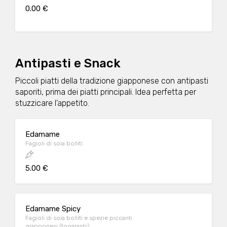
0.00 €
Antipasti e Snack
Piccoli piatti della tradizione giapponese con antipasti
saporiti, prima dei piatti principali. Idea perfetta per
stuzzicare l’appetito.
Edamame
Fagioli di soia bolliti
5.00 €
Edamame Spicy
Fagioli di soia bolliti e spezie piccanti
giapponesi (togarashi)