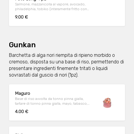
Salmone, mazzancolla al vapore, avocado,
philadelphia, tobiko (interamente fritto con
panko) e salsa teriyaki
9.00 €
Gunkan
Barchetta di alga nori riempita di ripieno morbido o
cremoso, disposta su una base di riso, permettendo di
presentare ingredienti finemente tritati o liquidi
sovrastati dal guscio di nori (1pz).
Maguro
Base di riso avvolta da tonno pinna gialla,
tartare di tonno pinna gialla, mayo, tabasco,
erba cipollina, tobiko
4.00 €