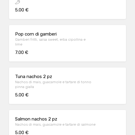
5.00 €
Pop corn di gamberi
Gamberi fritti, salsa sweet, erba cipollina e
lime
7.00 €
Tuna nachos 2 pz
Nachos di mais, guacamole e tartare di tonno
pinna gialla
5.00 €
Salmon nachos 2 pz
Nachos di mais, guacamole e tartare di salmone
5.00 €