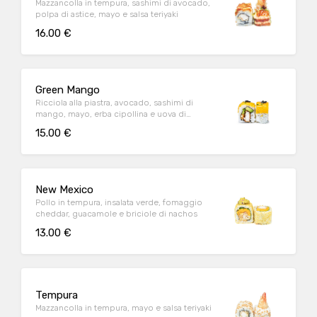
Mazzancolla in tempura, sashimi di avocado,
polpa di astice, mayo e salsa teriyaki
16.00 €
Green Mango
Ricciola alla piastra, avocado, sashimi di
mango, mayo, erba cipollina e uova di
lompo
15.00 €
New Mexico
Pollo in tempura, insalata verde, fomaggio
cheddar, guacamole e briciole di nachos
13.00 €
Tempura
Mazzancolla in tempura, mayo e salsa teriyaki