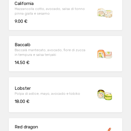
California
Mazzancolla cotto, avocado, salsa di tonno
pinna gialla e sesamo
9.00 €
Baccalò
Baccalà mantecato, avocado, fiore di zucca
in tempura e salsa teriyaki
14.50 €
Lobster
Polpa di astice, mayo, avocado e tobiko
18.00 €
Red dragon