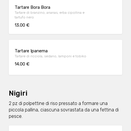
Tartare Bora Bora
Tartare di branzino, ananas, erba cipollina e
tartufo nero
13.00 €
Tartare Ipanema
Tartare di ricciola, sedano, lamponi e tobiko
14.00 €
Nigiri
2 pz di polpettine di riso pressato a formare una
piccola pallina, ciascuna sovrastata da una fettina di
pesce.