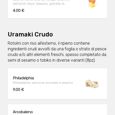
salmone, mayo, tabasco, granella di
nocciola, erba cipollina e tobiko
4.00 €
Uramaki Crudo
Rotolini con riso all’esterno, il ripieno contiene
ingredienti crudi avvolti da una foglia o strato di pesce
crudo e/o altri elementi freschi, spesso completato da
semi di sesamo o tobiko in diverse varianti (8pz).
Philadelphia
Philadelphia, salmone, avocado e sesamo
9.00 €
Arcobaleno