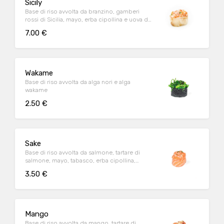
Sicily
Base di riso avvolta da branzino, gamberi
rossi di Sicilia, mayo, erba cipollina e uova di
tobiko
7.00 €
Wakame
Base di riso avvolta da alga nori e alga
wakame
2.50 €
Sake
Base di riso avvolta da salmone, tartare di
salmone, mayo, tabasco, erba cipollina,
tobiko
3.50 €
Mango
Base di riso avvolta da mango, tartare di