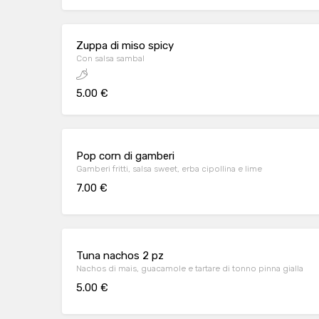
Zuppa di miso spicy
Con salsa sambal
5.00 €
Pop corn di gamberi
Gamberi fritti, salsa sweet, erba cipollina e lime
7.00 €
Tuna nachos 2 pz
Nachos di mais, guacamole e tartare di tonno pinna gialla
5.00 €