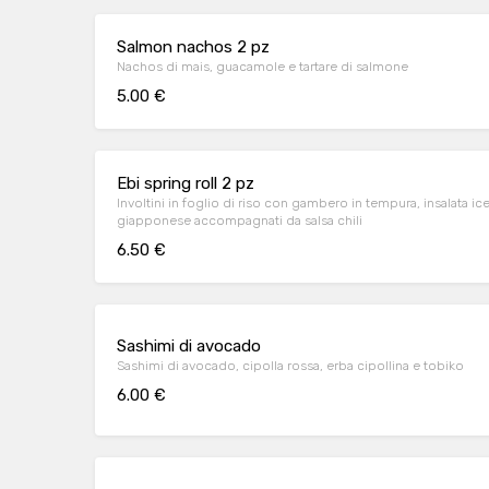
Salmon nachos 2 pz
Nachos di mais, guacamole e tartare di salmone
5.00 €
Ebi spring roll 2 pz
Involtini in foglio di riso con gambero in tempura, insalata ic
giapponese accompagnati da salsa chili
6.50 €
Sashimi di avocado
Sashimi di avocado, cipolla rossa, erba cipollina e tobiko
6.00 €