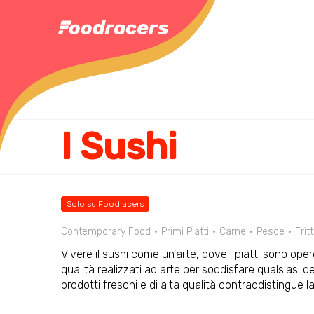
I Sushi
Solo su Foodracers
Contemporary Food
Primi Piatti
Carne
Pesce
Fritt
Vivere il sushi come un'arte, dove i piatti sono opere 
qualità realizzati ad arte per soddisfare qualsiasi d
prodotti freschi e di alta qualità contraddistingue la 