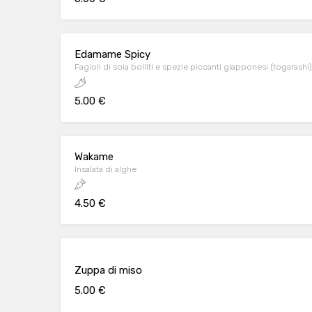
Edamame Spicy
Fagioli di soia bolliti e spezie piccanti giapponesi (togarashi)
5.00 €
Wakame
Insalata di alghe
4.50 €
Zuppa di miso
5.00 €