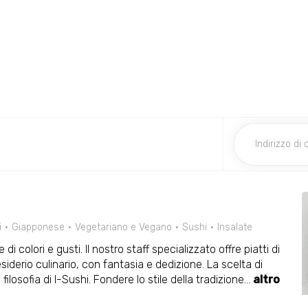
i
Giapponese
Vegetariano e Vegano
Sushi
Insalate
di colori e gusti. Il nostro staff specializzato offre piatti di
esiderio culinario, con fantasia e dedizione. La scelta di
filosofia di I-Sushi. Fondere lo stile della tradizione
...
altro