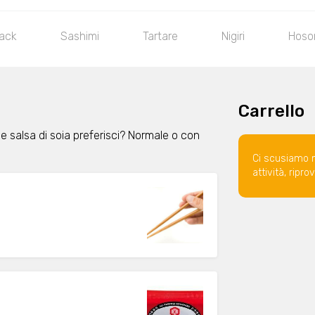
nack
Sashimi
Tartare
Nigiri
Hoso
Carrello
e salsa di soia preferisci? Normale o con
Ci scusiamo 
attività, ripr