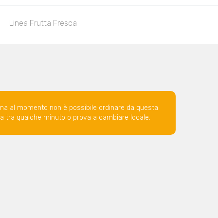
Linea Frutta Fresca
ma al momento non è possibile ordinare da questa
ova tra qualche minuto o prova a cambiare locale.