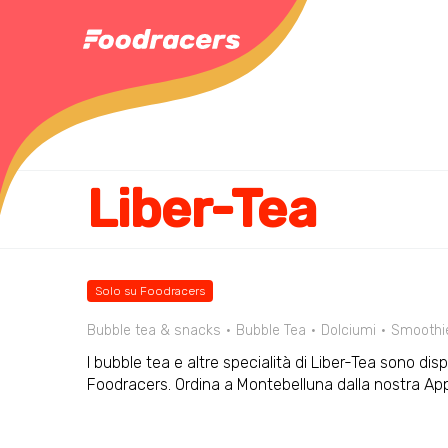
Liber-Tea
Solo su Foodracers
Bubble tea & snacks
Bubble Tea
Dolciumi
Smoothie
I bubble tea e altre specialità di Liber-Tea sono disp
Foodracers. Ordina a Montebelluna dalla nostra A