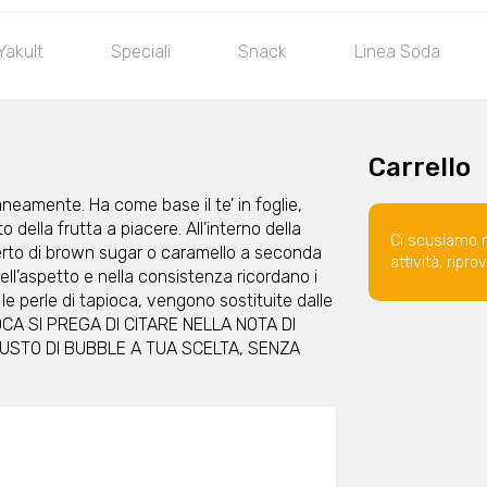
Yakult
Speciali
Snack
Linea Soda
Carrello
neamente. Ha come base il te’ in foglie,
to della frutta a piacere. All’interno della
Ci scusiamo 
erto di brown sugar o caramello a seconda
attività, ripr
ell’aspetto e nella consistenza ricordano i
le perle di tapioca, vengono sostituite dalle
IOCA SI PREGA DI CITARE NELLA NOTA DI
GUSTO DI BUBBLE A TUA SCELTA, SENZA