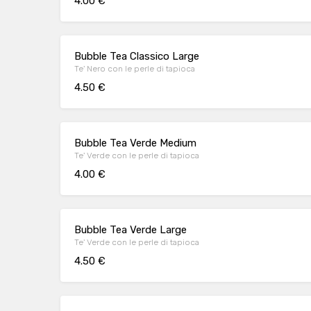
4.00 €
Bubble Tea Classico Large
Te' Nero con le perle di tapioca
4.50 €
Bubble Tea Verde Medium
Te' Verde con le perle di tapioca
4.00 €
Bubble Tea Verde Large
Te' Verde con le perle di tapioca
4.50 €