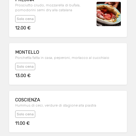
Prosciutto crudo, mozzarella di bufala,
pomodorini semi dry alla catalana
Solo cena
12.00 €
MONTELLO
Porchetta fatta in casa, peperoni, morlacco al cucchiaio
Solo cena
13.00 €
COSCIENZA
Hummus di ceci, verdure di stagione alla piastra
Solo cena
11.00 €