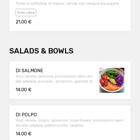
Punta di sottofesa di manzo, servita con verdure alla piastra
Solo cena
21.00 €
SALADS & BOWLS
DI SALMONE
Riso venere, salmone, pomodorini semi dry
alla catalana, avocado, spinacino, granella di
pistacchio
14.00 €
DI POLPO
Riso venere, polpo, spinacino, olive Riviera, pomodorini semi
dry alla catalana, patate bollite, sesamo
14.00 €