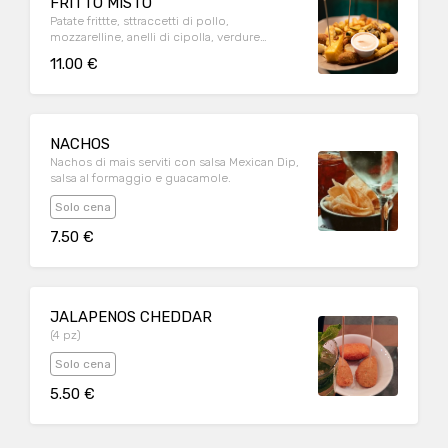
FRITTO MISTO
Patate frittte, sttraccetti di pollo,
mozzarelline, anelli di cipolla, verdure
pastellate
11.00 €
NACHOS
Nachos di mais serviti con salsa Mexican Dip,
salsa al formaggio e guacamole.
Solo cena
7.50 €
JALAPENOS CHEDDAR
(4 pz)
Solo cena
5.50 €