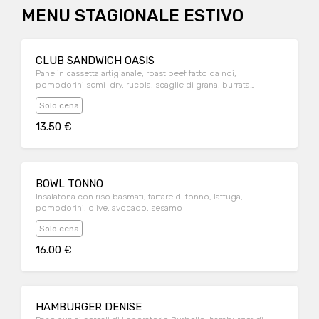
MENU STAGIONALE ESTIVO
CLUB SANDWICH OASIS
Pane in cassetta artigianale, roast beef fatto da noi,
pomodorini semi-dry, rucola, scaglie di grana, burrata
affumicata. Servito con maionese.
Solo cena
13.50 €
BOWL TONNO
Insalatona con riso basmati, tartare di tonno, lattuga,
pomodorini, olive, avocado, sesamo
Solo cena
16.00 €
HAMBURGER DENISE