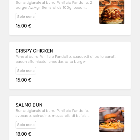
Bun artigianale al burro Panificio Pandolfo, 2
burger Az.Agr. Bernardi da 100g, bacon
affumicato, cheddar, cipolla caramellata,
Solo cena
salsa burger.
16.00 €
CRISPY CHICKEN
Pane al burro Panificio Pandolfo, straccetti di pollo panati,
bacon affumicato, cheddar, salsa burger.
Solo cena
15.00 €
SALMO BUN
Bun artigianale al burro Panificio Pandolfo,
avocado, spinacino, mozzarella di bufala,
pastrami di salmone fatto da noi, medaglioni
Solo cena
di patata al forno.
18.00 €