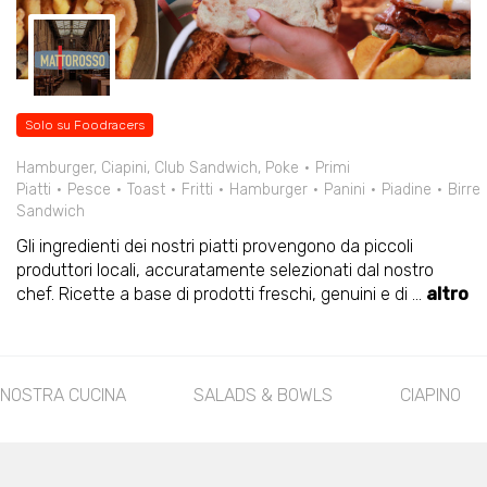
Solo su Foodracers
Hamburger, Ciapini, Club Sandwich, Poke
Primi
Piatti
Pesce
Toast
Fritti
Hamburger
Panini
Piadine
Birre
Sandwich
Gli ingredienti dei nostri piatti provengono da piccoli
produttori locali, accuratamente selezionati dal nostro
chef. Ricette a base di prodotti freschi, genuini e di
...
altro
 NOSTRA CUCINA
SALADS & BOWLS
CIAPINO