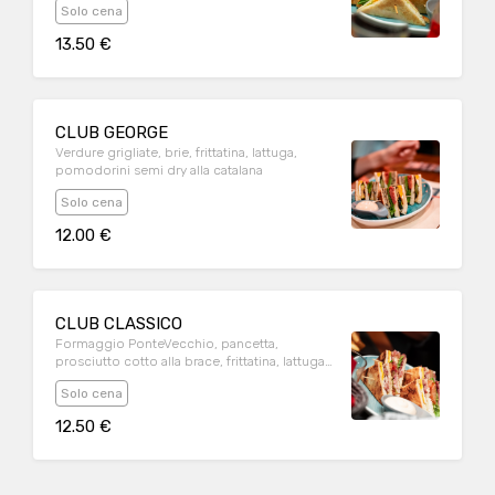
Solo cena
13.50 €
CLUB GEORGE
Verdure grigliate, brie, frittatina, lattuga,
pomodorini semi dry alla catalana
Solo cena
12.00 €
CLUB CLASSICO
Formaggio PonteVecchio, pancetta,
prosciutto cotto alla brace, frittatina, lattuga
e pomodoro.
Solo cena
12.50 €