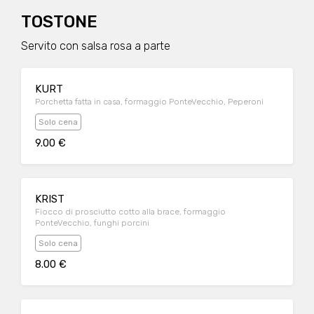
TOSTONE
Servito con salsa rosa a parte
KURT
Porchetta fatta in casa, formaggio PonteVecchio, Peperoni
Solo cena
9.00 €
KRIST
Fiocco di prosciutto cotto alla brace, formaggio
PonteVecchio, funghi porcini
Solo cena
8.00 €