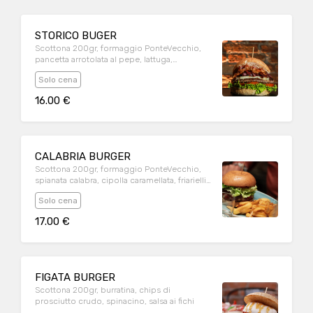
STORICO BUGER
Scottona 200gr, formaggio PonteVecchio,
pancetta arrotolata al pepe, lattuga,
pomodoro, cipolla caramellata, salsa bbq
Solo cena
16.00 €
CALABRIA BURGER
Scottona 200gr, formaggio PonteVecchio,
spianata calabra, cipolla caramellata, friarielli,
salsa Mexican Dip.
Solo cena
17.00 €
FIGATA BURGER
Scottona 200gr, burratina, chips di
prosciutto crudo, spinacino, salsa ai fichi