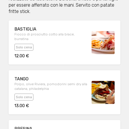
per essere afferrato con le mani. Servito con patate
fritte stick.
BASTIGLIA
Fiocco di prosciutto cotto alla brace,
burratina
Solo cena
12.00 €
TANGO
Polpo, olive Riviera, pomodorini semi dry alla
catalana, philadelphia
Solo cena
13.00 €
PRESINA