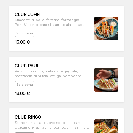
CLUB JOHN
Straccetti di pollo, frittatina, formaggio
PonteVecchio, pancetta arrotolata al pepe,
lattuga, pomodoro
Solo cena
13.00 €
CLUB PAUL
Prosciutto crudo, melanzane grigliate,
mozzarella di bufala, lattuga, pomodoro,
origano
Solo cena
13.00 €
CLUB RINGO
Salmone marinato, uovo sodo, la nostra
guacamole, spinacino, pomodorini semi dry
alla catalana, philadelphia