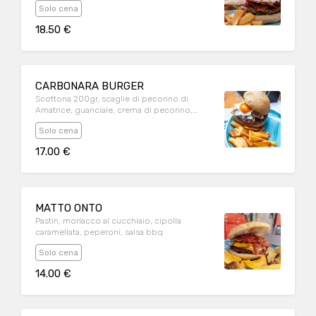
Solo cena
18.50 €
CARBONARA BURGER
Scottona 200gr, scaglie di pecorino di
Amatrice, guanciale, crema di pecorino,
uovo all'occhio di bue
Solo cena
17.00 €
MATTO ONTO
Pastin, morlacco al cucchiaio, cipolla
caramellata, peperoni, salsa bbq
Solo cena
14.00 €