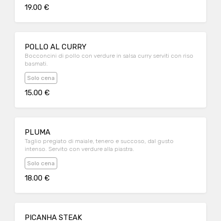
19.00 €
POLLO AL CURRY
Bocconcini di pollo con verdure in salsa curry serviti con riso
basmati.
Solo cena
15.00 €
PLUMA
Taglio pregiato di maiale, tenero e succoso, dal gusto
intenso. Servito con verdure alla piastra.
Solo cena
18.00 €
PICANHA STEAK