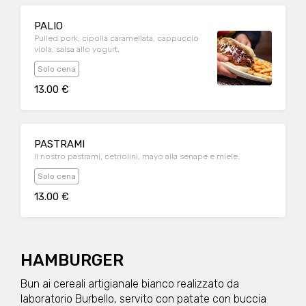
PALIO
Pulled pork, cipolla caramellata, cappuccio
viola, salsa allo yogurt.
Solo cena
13.00 €
PASTRAMI
Il nostro pastrami, cetriolini, mayo alla senape e miele.
Solo cena
13.00 €
HAMBURGER
Bun ai cereali artigianale bianco realizzato da
laboratorio Burbello, servito con patate con buccia