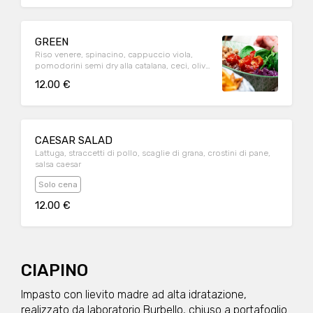
GREEN
Riso venere, spinacino, cappuccio viola,
pomodorini semi dry alla catalana, ceci, olive
Riviera, sesamo
12.00 €
CAESAR SALAD
Lattuga, straccetti di pollo, scaglie di grana, crostini di pane,
salsa caesar
Solo cena
12.00 €
CIAPINO
Impasto con lievito madre ad alta idratazione,
realizzato da laboratorio Burbello, chiuso a portafoglio