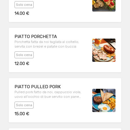
Solo cena
14.00 €
PIATTO PORCHETTA
Porchetta fatta da noi tagliata al coltello,
servita con brezel e patate con buccia
Solo cena
12.00 €
PIATTO PULLED PORK
Pulled pork fatto da noi, cappuccio viola,
uovo all'occhio di bue servito con pane
tostato e patate fritte con buccia.
Solo cena
15.00 €