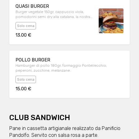
QUASI BURGER
Burger vegetale 150gr, cappuccio viola,
pomodorini semi dry alla catalana, la nostra
guacamole, granella di pistacchio.
Solo cena
13.00 €
POLLO BURGER
Hamburger di pollo 180gr, formaggio PonteVecchio,
peperoni, zucchine, melanzane.
Solo cena
15.00 €
CLUB SANDWICH
Pane in cassetta artigianale realizzato da Panificio
Pandolfo. Servito con salsa rosa a parte.