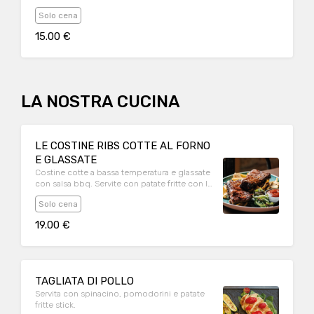
Solo cena
15.00 €
LA NOSTRA CUCINA
LE COSTINE RIBS COTTE AL FORNO
E GLASSATE
Costine cotte a bassa temperatura e glassate
con salsa bbq. Servite con patate fritte con la
buccia.
Solo cena
19.00 €
TAGLIATA DI POLLO
Servita con spinacino, pomodorini e patate
fritte stick.