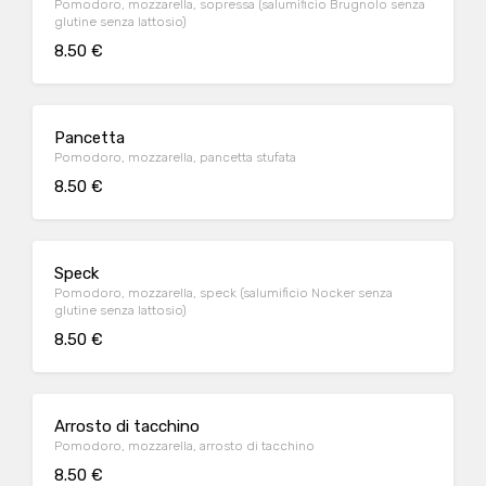
Pomodoro, mozzarella, sopressa (salumificio Brugnolo senza
glutine senza lattosio)
8.50 €
Pancetta
Pomodoro, mozzarella, pancetta stufata
8.50 €
Speck
Pomodoro, mozzarella, speck (salumificio Nocker senza
glutine senza lattosio)
8.50 €
Arrosto di tacchino
Pomodoro, mozzarella, arrosto di tacchino
8.50 €