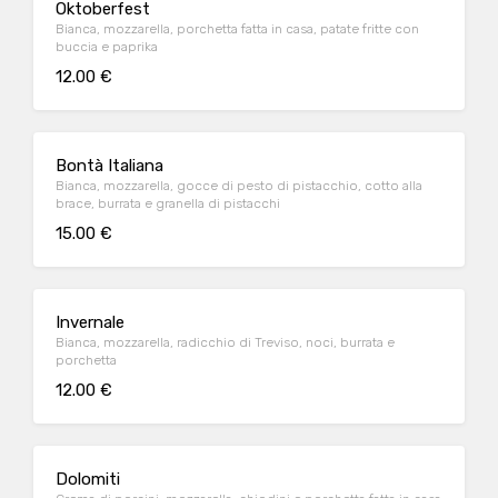
Oktoberfest
Bianca, mozzarella, porchetta fatta in casa, patate fritte con
buccia e paprika
12.00 €
Bontà Italiana
Bianca, mozzarella, gocce di pesto di pistacchio, cotto alla
brace, burrata e granella di pistacchi
15.00 €
Invernale
Bianca, mozzarella, radicchio di Treviso, noci, burrata e
porchetta
12.00 €
Dolomiti