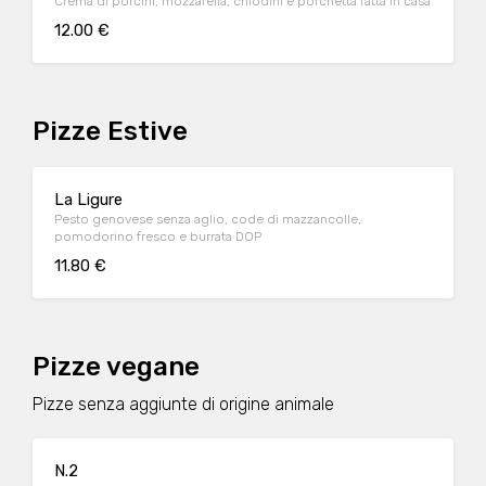
Crema di porcini, mozzarella, chiodini e porchetta fatta in casa
12.00 €
Pizze Estive
La Ligure
Pesto genovese senza aglio, code di mazzancolle,
pomodorino fresco e burrata DOP
11.80 €
Pizze vegane
Pizze senza aggiunte di origine animale
N.2