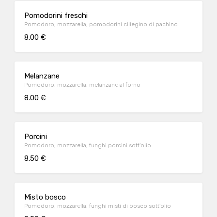
Pomodorini freschi
Pomodoro, mozzarella, pomodorini ciliegino di pachino
8.00 €
Melanzane
Pomodoro, mozzarella, melanzane al forno
8.00 €
Porcini
Pomodoro, mozzarella, funghi porcini sott'olio
8.50 €
Misto bosco
Pomodoro, mozzarella, funghi misti di bosco sott'olio