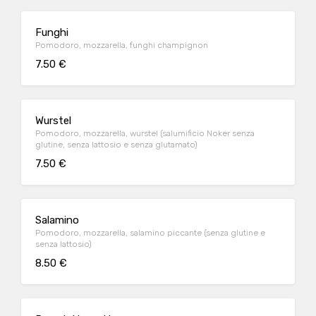
Funghi
Pomodoro, mozzarella, funghi champignon
7.50 €
Wurstel
Pomodoro, mozzarella, wurstel (salumificio Noker senza
glutine, senza lattosio e senza glutamato)
7.50 €
Salamino
Pomodoro, mozzarella, salamino piccante (senza glutine e
senza lattosio)
8.50 €