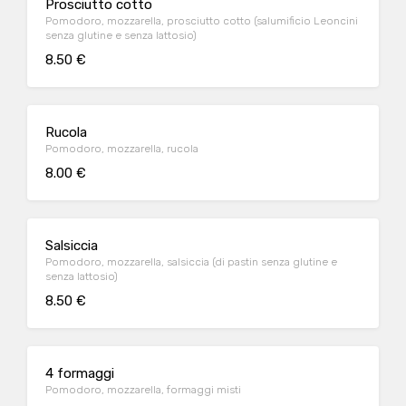
Prosciutto cotto
Pomodoro, mozzarella, prosciutto cotto (salumificio Leoncini
senza glutine e senza lattosio)
8.50 €
Rucola
Pomodoro, mozzarella, rucola
8.00 €
Salsiccia
Pomodoro, mozzarella, salsiccia (di pastin senza glutine e
senza lattosio)
8.50 €
4 formaggi
Pomodoro, mozzarella, formaggi misti