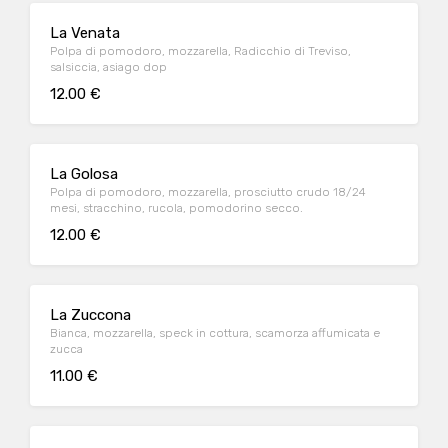
La Venata
Polpa di pomodoro, mozzarella, Radicchio di Treviso,
salsiccia, asiago dop
12.00 €
La Golosa
Polpa di pomodoro, mozzarella, prosciutto crudo 18/24
mesi, stracchino, rucola, pomodorino secco.
12.00 €
La Zuccona
Bianca, mozzarella, speck in cottura, scamorza affumicata e
zucca
11.00 €