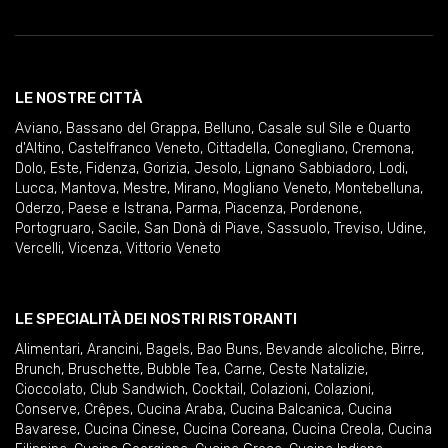
LE NOSTRE CITTÀ
Aviano
,
Bassano del Grappa
,
Belluno
,
Casale sul Sile e Quarto
d'Altino
,
Castelfranco Veneto
,
Cittadella
,
Conegliano
,
Cremona
,
Dolo
,
Este
,
Fidenza
,
Gorizia
,
Jesolo
,
Lignano Sabbiadoro
,
Lodi
,
Lucca
,
Mantova
,
Mestre
,
Mirano
,
Mogliano Veneto
,
Montebelluna
,
Oderzo
,
Paese e Istrana
,
Parma
,
Piacenza
,
Pordenone
,
Portogruaro
,
Sacile
,
San Donà di Piave
,
Sassuolo
,
Treviso
,
Udine
,
Vercelli
,
Vicenza
,
Vittorio Veneto
LE SPECIALITÀ DEI NOSTRI RISTORANTI
Alimentari
,
Arancini
,
Bagels
,
Bao Buns
,
Bevande alcoliche
,
Birre
,
Brunch
,
Bruschette
,
Bubble Tea
,
Carne
,
Ceste Natalizie
,
Cioccolato
,
Club Sandwich
,
Cocktail
,
Colazioni
,
Colazioni
,
Conserve
,
Crêpes
,
Cucina Araba
,
Cucina Balcanica
,
Cucina
Bavarese
,
Cucina Cinese
,
Cucina Coreana
,
Cucina Creola
,
Cucina