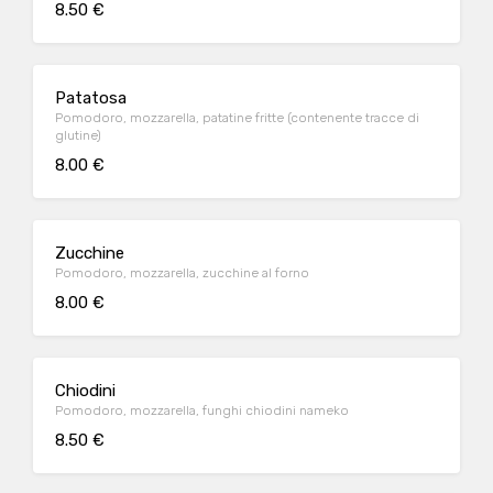
8.50 €
Patatosa
Pomodoro, mozzarella, patatine fritte (contenente tracce di
glutine)
8.00 €
Zucchine
Pomodoro, mozzarella, zucchine al forno
8.00 €
Chiodini
Pomodoro, mozzarella, funghi chiodini nameko
8.50 €