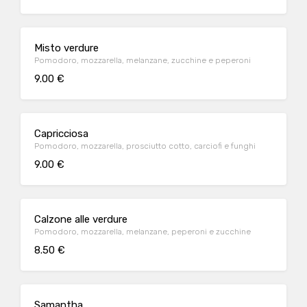
Misto verdure
Pomodoro, mozzarella, melanzane, zucchine e peperoni
9.00 €
Capricciosa
Pomodoro, mozzarella, prosciutto cotto, carciofi e funghi
9.00 €
Calzone alle verdure
Pomodoro, mozzarella, melanzane, peperoni e zucchine
8.50 €
Samantha