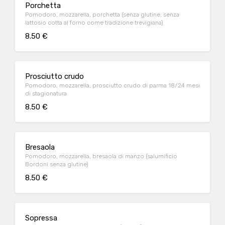
Porchetta
Pomodoro, mozzarella, porchetta (senza glutine, senza
lattosio cotta al forno come tradizione trevigiana)
8.50 €
Prosciutto crudo
Pomodoro, mozzarella, prosciutto crudo di parma 18/24 mesi
di stagionatura
8.50 €
Bresaola
Pomodoro, mozzarella, bresaola di manzo (salumificio
Bordoni senza glutine)
8.50 €
Sopressa