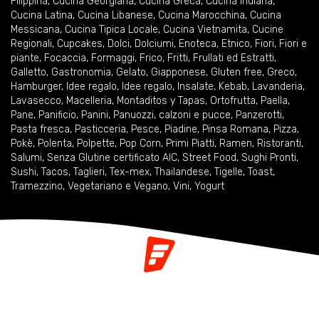
Filippina
,
Cucina Georgiana
,
Cucina Greca
,
Cucina Indiana
,
Cucina Latina
,
Cucina Libanese
,
Cucina Marocchina
,
Cucina
Messicana
,
Cucina Tipica Locale
,
Cucina Vietnamita
,
Cucine
Regionali
,
Cupcakes
,
Dolci
,
Dolciumi
,
Enoteca
,
Etnico
,
Fiori
,
Fiori e
piante
,
Focaccia
,
Formaggi
,
Frico
,
Fritti
,
Frullati ed Estratti
,
Galletto
,
Gastronomia
,
Gelato
,
Giapponese
,
Gluten free
,
Greco
,
Hamburger
,
Idee regalo
,
Idee regalo
,
Insalate
,
Kebab
,
Lavanderia
,
Lavasecco
,
Macelleria
,
Montaditos y Tapas
,
Ortofrutta
,
Paella
,
Pane
,
Panificio
,
Panini
,
Panuozzi, calzoni e pucce
,
Panzerotti
,
Pasta fresca
,
Pasticceria
,
Pesce
,
Piadine
,
Pinsa Romana
,
Pizza
,
Pokè
,
Polenta
,
Polpette
,
Pop Corn
,
Primi Piatti
,
Ramen
,
Ristoranti
,
Salumi
,
Senza Glutine certificato AIC
,
Street Food
,
Sughi Pronti
,
Sushi
,
Tacos
,
Taglieri
,
Tex-mex
,
Thailandese
,
Tigelle
,
Toast
,
Tramezzino
,
Vegetariano e Vegano
,
Vini
,
Yogurt