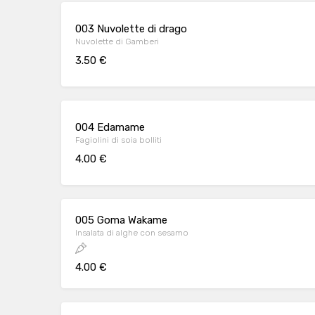
003 Nuvolette di drago
Nuvolette di Gamberi
3.50 €
004 Edamame
Fagiolini di soia bolliti
4.00 €
005 Goma Wakame
Insalata di alghe con sesamo
4.00 €