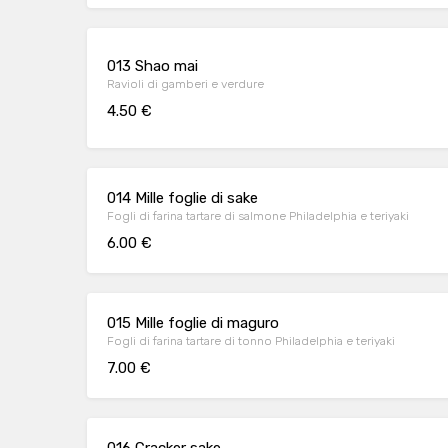
013 Shao mai
Ravioli di gamberi e verdure
4.50 €
014 Mille foglie di sake
Fogli di farina tartare di salmone Philadelphia e teriyaki
6.00 €
015 Mille foglie di maguro
Fogli di farina tartare di tonno Philadelphia e teriyaki
7.00 €