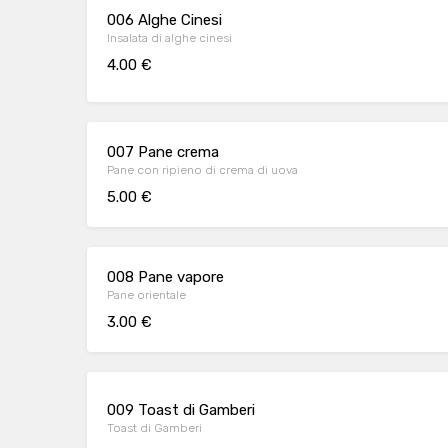
006 Alghe Cinesi
Insalata di alghe cinesi
4.00 €
007 Pane crema
Pane con ripieno di crema di uova
5.00 €
008 Pane vapore
Pane orientale
3.00 €
009 Toast di Gamberi
Toast di Gamberi