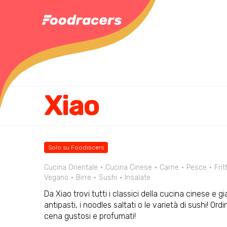
Xiao
Solo su Foodracers
Cucina Orientale
Cucina Cinese
Carne
Pesce
Fritt
Vegano
Birre
Sushi
Insalate
Da Xiao trovi tutti i classici della cucina cinese e g
antipasti, i noodles saltati o le varietà di sushi! 
cena gustosi e profumati!