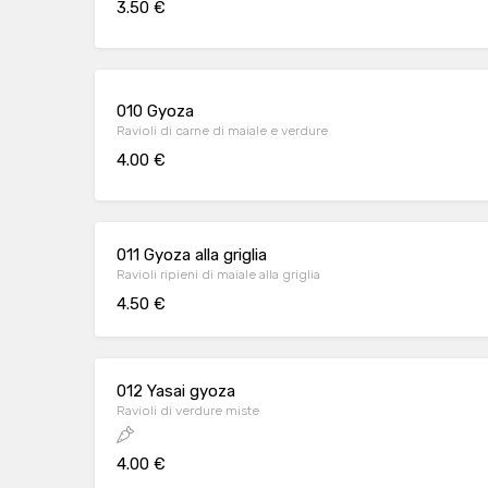
3.50 €
010 Gyoza
Ravioli di carne di maiale e verdure
4.00 €
011 Gyoza alla griglia
Ravioli ripieni di maiale alla griglia
4.50 €
012 Yasai gyoza
Ravioli di verdure miste
4.00 €