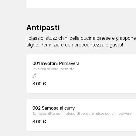
Antipasti
I classici stuzzichini della cucina cinese e giapponese,
alghe. Per iniziare con croccantezza e gusto!
001 Involtini Primavera
Involtini di verdure miste
3.00 €
002 Samosa al curry
Samosa fritto con ripieno di verdure miste curry in polvere
3.00 €