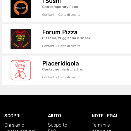
I Sushi
Contemporary Food
Contanti · Carta di credito
Forum Pizza
Pizzeria, friggitoria e snack.
Contanti · Carta di credito
Piaceridigola
Gastronomia & ... altro.
Contanti · Carta di credito
SCOPRI
AIUTO
NOTE LEGALI
Chi siamo
Supporto
Termini e