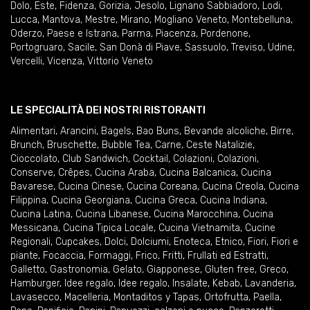
Dolo
,
Este
,
Fidenza
,
Gorizia
,
Jesolo
,
Lignano Sabbiadoro
,
Lodi
,
Lucca
,
Mantova
,
Mestre
,
Mirano
,
Mogliano Veneto
,
Montebelluna
,
Oderzo
,
Paese e Istrana
,
Parma
,
Piacenza
,
Pordenone
,
Portogruaro
,
Sacile
,
San Donà di Piave
,
Sassuolo
,
Treviso
,
Udine
,
Vercelli
,
Vicenza
,
Vittorio Veneto
LE SPECIALITÀ DEI NOSTRI RISTORANTI
Alimentari
,
Arancini
,
Bagels
,
Bao Buns
,
Bevande alcoliche
,
Birre
,
Brunch
,
Bruschette
,
Bubble Tea
,
Carne
,
Ceste Natalizie
,
Cioccolato
,
Club Sandwich
,
Cocktail
,
Colazioni
,
Colazioni
,
Conserve
,
Crêpes
,
Cucina Araba
,
Cucina Balcanica
,
Cucina
Bavarese
,
Cucina Cinese
,
Cucina Coreana
,
Cucina Creola
,
Cucina
Filippina
,
Cucina Georgiana
,
Cucina Greca
,
Cucina Indiana
,
Cucina Latina
,
Cucina Libanese
,
Cucina Marocchina
,
Cucina
Messicana
,
Cucina Tipica Locale
,
Cucina Vietnamita
,
Cucine
Regionali
,
Cupcakes
,
Dolci
,
Dolciumi
,
Enoteca
,
Etnico
,
Fiori
,
Fiori e
piante
,
Focaccia
,
Formaggi
,
Frico
,
Fritti
,
Frullati ed Estratti
,
Galletto
,
Gastronomia
,
Gelato
,
Giapponese
,
Gluten free
,
Greco
,
Hamburger
,
Idee regalo
,
Idee regalo
,
Insalate
,
Kebab
,
Lavanderia
,
Lavasecco
,
Macelleria
,
Montaditos y Tapas
,
Ortofrutta
,
Paella
,