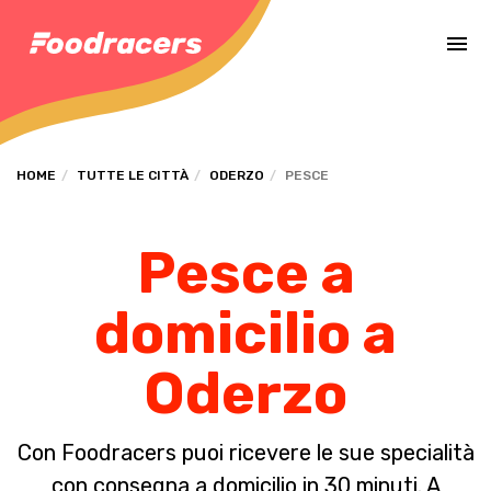
Completa il pagamento dell'ordine in [missing %{deadline} value].
HOME
TUTTE LE CITTÀ
ODERZO
PESCE
Pesce a
domicilio a
Oderzo
Con Foodracers puoi ricevere le sue specialità
con consegna a domicilio in 30 minuti. A