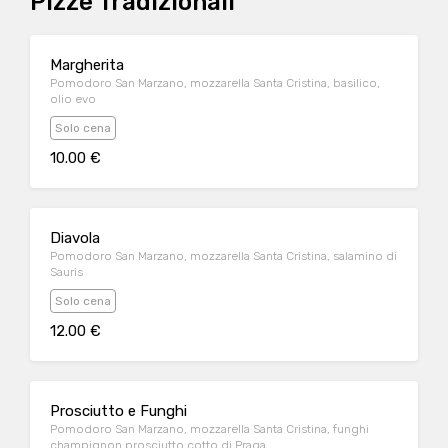
Pizze Tradizionali
Margherita
Pomodoro San Marzano, mozzarella Santa Cristina, basilico,
olio evo
Solo cena
10.00 €
Diavola
Pomodoro San Marzano, mozzarella Santa Cristina, salamino di
Sauris
Solo cena
12.00 €
Prosciutto e Funghi
Pomodoro San Marzano, mozzarella Santa Cristina, funghi
champignon prosciutto cotto di Praga