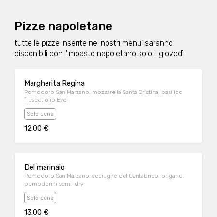
Pizze napoletane
tutte le pizze inserite nei nostri menu' saranno
disponibili con l'impasto napoletano solo il giovedì
Margherita Regina
Pomodoro San Marzano, mozzarella Santa Cristina, basilico
fresco, olio Evo
Solo cena
12.00 €
Del marinaio
Pomodoro San Marzano, acciughe del Cantabrico, origano,
pomodorini semi-dry
Solo cena
13.00 €