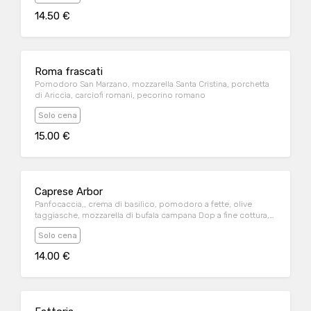
14.50 €
Roma frascati
Pomodoro San Marzano, mozzarella Santa Cristina, porchetta
di Ariccia, carciofi romani, pecorino romano
Solo cena
15.00 €
Caprese Arbor
Panfocaccia,, crema di basilico, pomodoro a fette, olive
taggiasche, mozzarella di bufala campana Dop a fine cottura,
origano, salsa di pomodoro a parte
Solo cena
14.00 €