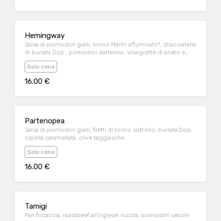
Hemingway
Salsa di pomodori gialli, tonno Marlin affumicato*, stracciatella
di burrata Dop , pomodori datterino, vinaigrette di aceto e
lime
Solo cena
16.00 €
Partenopea
Salsa di pomodori gialli, filetti di tonno sott’olio, burrata Dop,
cipolla caramellata, olive taggiasche
Solo cena
16.00 €
Tamigi
Pan focaccia, roastbeef all'inglese, rucola, pomodori secchi