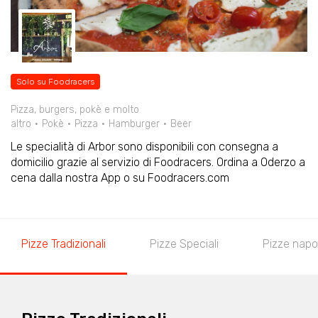
Solo su Foodracers
Pizza, burgers, pokè e molto
altro
Pokè
Pizza
Hamburger
Beer
Le specialità di Arbor sono disponibili con consegna a
domicilio grazie al servizio di Foodracers. Ordina a Oderzo a
cena dalla nostra App o su Foodracers.com
Pizze Tradizionali
Pizze Speciali
Pizze napo