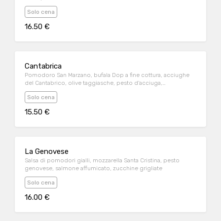
Solo cena
16.50 €
Cantabrica
Pomodoro San Marzano, bufala Dop a fine cottura, acciughe
del Cantabrico, olive taggiasche, pesto d'acciuga,
pomodorini semi-dry
Solo cena
15.50 €
La Genovese
Salsa di pomodori gialli, mozzarella Santa Cristina, pesto
genovese, salmone affumicato, zucchine grigliate
Solo cena
16.00 €