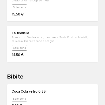
crudo di Parma Dop 24 mesi
Solo cena
15.50 €
La friariella
Pomodoro San Marzano, mozzarella Santa Cristina, friarielli,
salsiccia, Grana Padano a scaglie
Solo cena
14.50 €
Bibite
Coca Cola vetro 0,33l
Solo cena