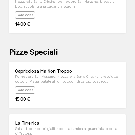
Mozzarella Santa Cristina, pomodoro San Marzano, bresaola
Dop, rucola, grana padano a scaglie
Solo cena
14.00 €
Pizze Speciali
Capricciosa Ma Non Troppo
Pomodoro San Marzano, mozzarella Santa Cristina, prosciutto
cotto di Praga, patate al forno, cuori di carciofo, aceto
balsamico di Modena
Solo cena
15.00 €
La Tirrenica
Salsa di pomodori gialli, ricotta affumicata, guanciale, cipolla
di Tropea,