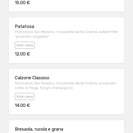
15.00 €
Patatosa
Pomodoro San Marzano, mozzarella Santa Cristina, patate fritte
“prodotto surgelato”
Solo cena
12.00 €
Calzone Classico
Pomodoro San Marzano, mozzarella Santa Cristina, prosciutto
cotto di Praga, funghi champignon
Solo cena
14.00 €
Bresaola, rucola e grana