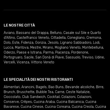
LE NOSTRE CITTÀ
Aviano
,
Bassano del Grappa
,
Belluno
,
Casale sul Sile e Quarto
d'Altino
,
Castelfranco Veneto
,
Cittadella
,
Conegliano
,
Cremona
,
Dolo
,
Este
,
Fidenza
,
Gorizia
,
Jesolo
,
Lignano Sabbiadoro
,
Lodi
,
Lucca
,
Mantova
,
Mestre
,
Mirano
,
Mogliano Veneto
,
Montebelluna
,
Oderzo
,
Paese e Istrana
,
Parma
,
Piacenza
,
Pordenone
,
Portogruaro
,
Sacile
,
San Donà di Piave
,
Sassuolo
,
Treviso
,
Udine
,
Vercelli
,
Vicenza
,
Vittorio Veneto
LE SPECIALITÀ DEI NOSTRI RISTORANTI
Alimentari
,
Arancini
,
Bagels
,
Bao Buns
,
Bevande alcoliche
,
Birre
,
Brunch
,
Bruschette
,
Bubble Tea
,
Carne
,
Ceste Natalizie
,
Cioccolato
,
Club Sandwich
,
Cocktail
,
Colazioni
,
Colazioni
,
Conserve
,
Crêpes
,
Cucina Araba
,
Cucina Balcanica
,
Cucina
Bavarese
,
Cucina Cinese
,
Cucina Coreana
,
Cucina Creola
,
Cucina