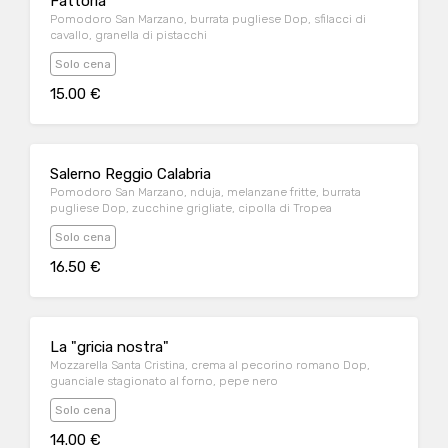
Fattoria
Pomodoro San Marzano, burrata pugliese Dop, sfilacci di
cavallo, granella di pistacchi
Solo cena
15.00 €
Salerno Reggio Calabria
Pomodoro San Marzano, nduja, melanzane fritte, burrata
pugliese Dop, zucchine grigliate, cipolla di Tropea
Solo cena
16.50 €
La "gricia nostra"
Mozzarella Santa Cristina, crema al pecorino romano Dop,
guanciale stagionato al forno, pepe nero
Solo cena
14.00 €