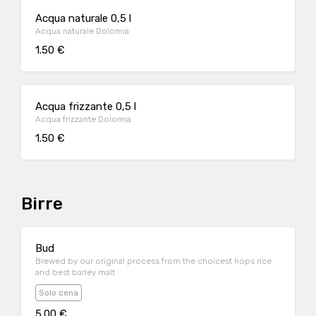
Acqua naturale 0,5 l
Acqua naturale Dolomia
1.50 €
Acqua frizzante 0,5 l
Acqua frizzante Dolomia
1.50 €
Birre
Bud
Brewed by our original process from the choicest hops rice
and best barley malt
Solo cena
5.00 €