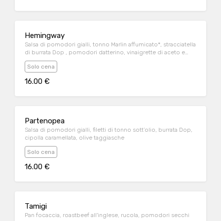
Hemingway
Salsa di pomodori gialli, tonno Marlin affumicato*, stracciatella
di burrata Dop , pomodori datterino, vinaigrette di aceto e
lime
Solo cena
16.00 €
Partenopea
Salsa di pomodori gialli, filetti di tonno sott’olio, burrata Dop,
cipolla caramellata, olive taggiasche
Solo cena
16.00 €
Tamigi
Pan focaccia, roastbeef all'inglese, rucola, pomodori secchi