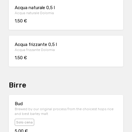
Acqua naturale 0,5 l
Acqua naturale Dolomia
1.50 €
Acqua frizzante 0,5 l
Acqua frizzante Dolomia
1.50 €
Birre
Bud
Brewed by our original process from the choicest hops rice
and best barley malt
Solo cena
5.00 €