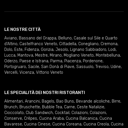
LE NOSTRE CITTÀ
Aviano
,
Bassano del Grappa
,
Belluno
,
Casale sul Sile e Quarto
d'Altino
,
Castelfranco Veneto
,
Cittadella
,
Conegliano
,
Cremona
,
Dolo
,
Este
,
Fidenza
,
Gorizia
,
Jesolo
,
Lignano Sabbiadoro
,
Lodi
,
Lucca
,
Mantova
,
Mestre
,
Mirano
,
Mogliano Veneto
,
Montebelluna
,
Oderzo
,
Paese e Istrana
,
Parma
,
Piacenza
,
Pordenone
,
Portogruaro
,
Sacile
,
San Donà di Piave
,
Sassuolo
,
Treviso
,
Udine
,
Vercelli
,
Vicenza
,
Vittorio Veneto
LE SPECIALITÀ DEI NOSTRI RISTORANTI
Alimentari
,
Arancini
,
Bagels
,
Bao Buns
,
Bevande alcoliche
,
Birre
,
Brunch
,
Bruschette
,
Bubble Tea
,
Carne
,
Ceste Natalizie
,
Cioccolato
,
Club Sandwich
,
Cocktail
,
Colazioni
,
Colazioni
,
Conserve
,
Crêpes
,
Cucina Araba
,
Cucina Balcanica
,
Cucina
Bavarese
,
Cucina Cinese
,
Cucina Coreana
,
Cucina Creola
,
Cucina