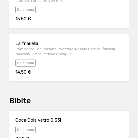
crudo di Parma Dop 24 mesi
Solo cena
15.50 €
La friariella
Pomodoro San Marzano, mozzarella Santa Cristina, friarielli,
salsiccia, Grana Padano a scaglie
Solo cena
14.50 €
Bibite
Coca Cola vetro 0,33l
Solo cena