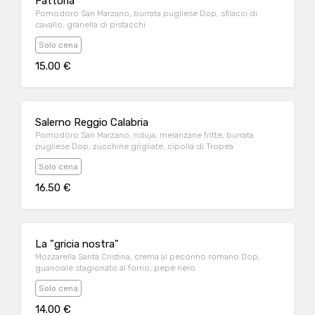
Fattoria
Pomodoro San Marzano, burrata pugliese Dop, sfilacci di
cavallo, granella di pistacchi
Solo cena
15.00 €
Salerno Reggio Calabria
Pomodoro San Marzano, nduja, melanzane fritte, burrata
pugliese Dop, zucchine grigliate, cipolla di Tropea
Solo cena
16.50 €
La "gricia nostra"
Mozzarella Santa Cristina, crema al pecorino romano Dop,
guanciale stagionato al forno, pepe nero
Solo cena
14.00 €