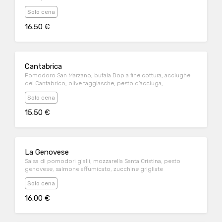
Solo cena
16.50 €
Cantabrica
Pomodoro San Marzano, bufala Dop a fine cottura, acciughe
del Cantabrico, olive taggiasche, pesto d'acciuga,
pomodorini semi-dry
Solo cena
15.50 €
La Genovese
Salsa di pomodori gialli, mozzarella Santa Cristina, pesto
genovese, salmone affumicato, zucchine grigliate
Solo cena
16.00 €