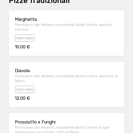
Pizze Tradizionali
Margherita
Pomodoro San Marzano, mozzarella Santa Cristina, basilico,
olio evo
Solo cena
10.00 €
Diavola
Pomodoro San Marzano, mozzarella Santa Cristina, salamino di
Sauris
Solo cena
12.00 €
Prosciutto e Funghi
Pomodoro San Marzano, mozzarella Santa Cristina, funghi
champignon prosciutto cotto di Praga