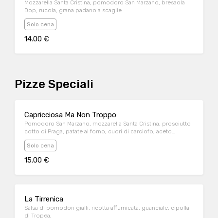
Mozzarella Santa Cristina, pomodoro San Marzano, bresaola
Dop, rucola, grana padano a scaglie
Solo cena
14.00 €
Pizze Speciali
Capricciosa Ma Non Troppo
Pomodoro San Marzano, mozzarella Santa Cristina, prosciutto
cotto di Praga, patate al forno, cuori di carciofo, aceto
balsamico di Modena
Solo cena
15.00 €
La Tirrenica
Salsa di pomodori gialli, ricotta affumicata, guanciale, cipolla
di Tropea,