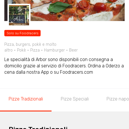
Solo su Foodracers
Pizza, burgers, pokè e molto
altro
Pokè
Pizza
Hamburger
Beer
Le specialità di Arbor sono disponibili con consegna a
domicilio grazie al servizio di Foodracers. Ordina a Oderzo a
cena dalla nostra App o su Foodracers.com
Pizze Tradizionali
Pizze Speciali
Pizze napo