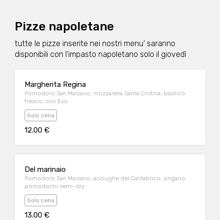
Pizze napoletane
tutte le pizze inserite nei nostri menu' saranno
disponibili con l'impasto napoletano solo il giovedì
Margherita Regina
Pomodoro San Marzano, mozzarella Santa Cristina, basilico
fresco, olio Evo
Solo cena
12.00 €
Del marinaio
Pomodoro San Marzano, acciughe del Cantabrico, origano,
pomodorini semi-dry
Solo cena
13.00 €