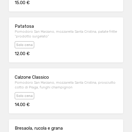
15.00 €
Patatosa
Pomodoro San Marzano, mozzarella Santa Cristina, patate fritte
“prodotto surgelato”
Solo cena
12.00 €
Calzone Classico
Pomodoro San Marzano, mozzarella Santa Cristina, prosciutto
cotto di Praga, funghi champignon
Solo cena
14.00 €
Bresaola, rucola e grana