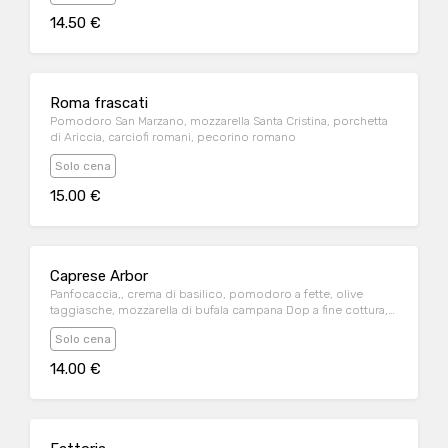
14.50 €
Roma frascati
Pomodoro San Marzano, mozzarella Santa Cristina, porchetta
di Ariccia, carciofi romani, pecorino romano
Solo cena
15.00 €
Caprese Arbor
Panfocaccia,, crema di basilico, pomodoro a fette, olive
taggiasche, mozzarella di bufala campana Dop a fine cottura,
origano, salsa di pomodoro a parte
Solo cena
14.00 €