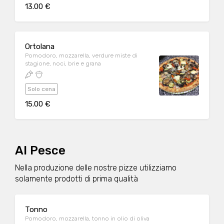
13.00 €
Ortolana
Pomodoro, mozzarella, verdure miste di
stagione, noci, brie e grana
Solo cena
15.00 €
Al Pesce
Nella produzione delle nostre pizze utilizziamo
solamente prodotti di prima qualità
Tonno
Pomodoro, mozzarella, tonno in olio di oliva