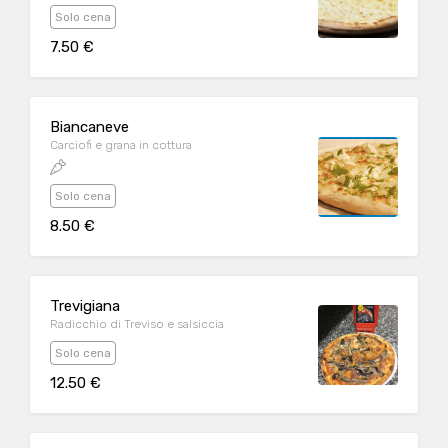
Solo cena
7.50 €
Biancaneve
Carciofi e grana in cottura
Solo cena
8.50 €
Trevigiana
Radicchio di Treviso e salsiccia
Solo cena
12.50 €