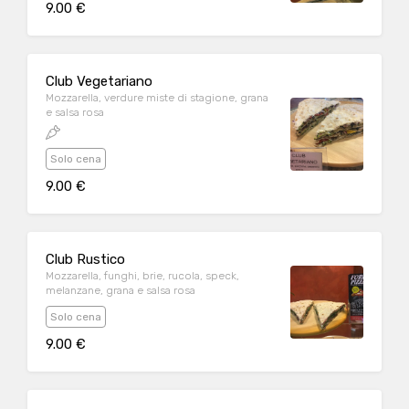
9.00 €
Club Vegetariano
Mozzarella, verdure miste di stagione, grana
e salsa rosa
Solo cena
9.00 €
Club Rustico
Mozzarella, funghi, brie, rucola, speck,
melanzane, grana e salsa rosa
Solo cena
9.00 €