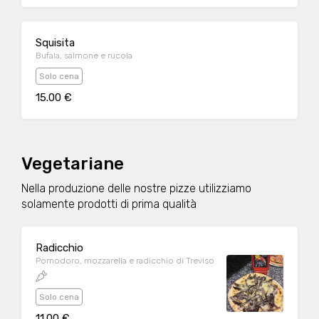
Squisita
Bufala, salmone e rucola
Solo cena
15.00 €
Vegetariane
Nella produzione delle nostre pizze utilizziamo
solamente prodotti di prima qualità
Radicchio
Pomodoro, mozzarella e radicchio di Treviso
Solo cena
11.00 €