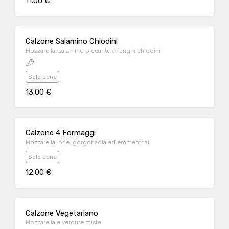
11.00 €
Calzone Salamino Chiodini
Mozzarella, salamino piccante e funghi chiodini
Solo cena
13.00 €
Calzone 4 Formaggi
Mozzarella, brie, gorgonzola ed emmenthal
Solo cena
12.00 €
Calzone Vegetariano
Mozzarella e verdure miste