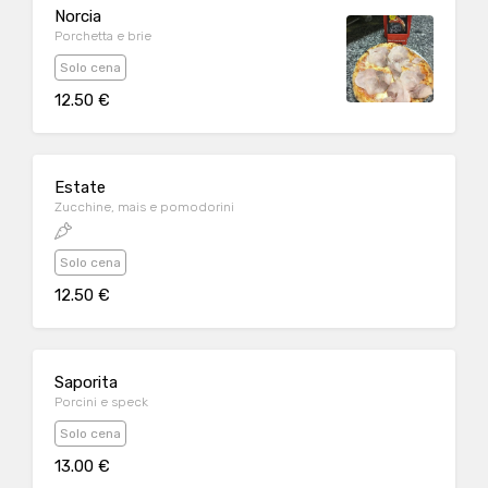
Norcia
Porchetta e brie
Solo cena
12.50 €
Estate
Zucchine, mais e pomodorini
Solo cena
12.50 €
Saporita
Porcini e speck
Solo cena
13.00 €