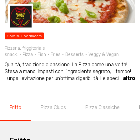
Solo su Foodracers
Pizzeria, friggitoria e
snack.
Pizza
Fish
Fries
Desserts
Veggy & Vegan
Qualità, tradizione e passione. La Pizza come una volta!
Stesa a mano. Impasti con l'ingrediente segreto, il tempo!
Lunga lievitazione per un'ottima digeribilità. Le speci
...
altro
Fritto
Pizza Clubs
Pizze Classiche