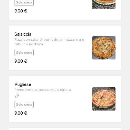
Solo cena
9.00 €
Salsiccia
Pizza con salsa di pomodoro, mozzarella e
salsiccia nostrana
Solo cena
9.00 €
Pugliese
Pomododoro, mozzarella e cipolla.
Solo cena
9.00 €