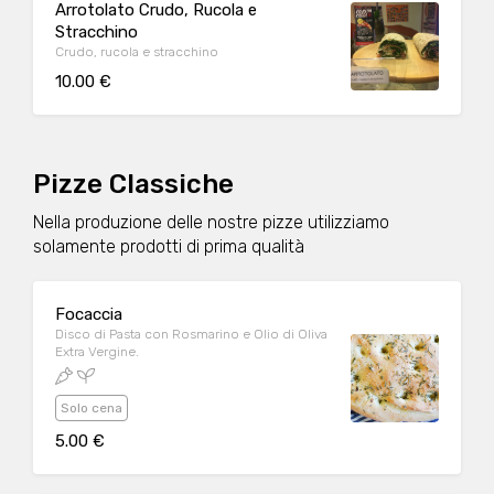
Arrotolato Crudo, Rucola e
Stracchino
Crudo, rucola e stracchino
10.00 €
Pizze Classiche
Nella produzione delle nostre pizze utilizziamo
solamente prodotti di prima qualità
Focaccia
Disco di Pasta con Rosmarino e Olio di Oliva
Extra Vergine.
Solo cena
5.00 €