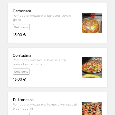
Carbonara
Pomodoro, mozzarella, pancetta, uova e
grana
Solo cena
13.00 €
Contadina
Pomodoro, mozzarella, brie, salsiccia,
pomodorini e porro
Solo cena
13.00 €
Puttanesca
Pomodoro, mozzarella, tonno, olive, capperi
e pomodorini