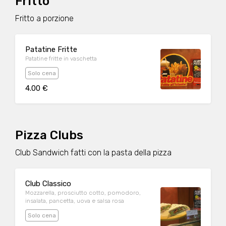
Fritto
Fritto a porzione
Patatine Fritte
Patatine fritte in vaschetta
Solo cena
4.00 €
Pizza Clubs
Club Sandwich fatti con la pasta della pizza
Club Classico
Mozzarella, prosciutto cotto, pomodoro,
insalata, pancetta, uova e salsa rosa
Solo cena