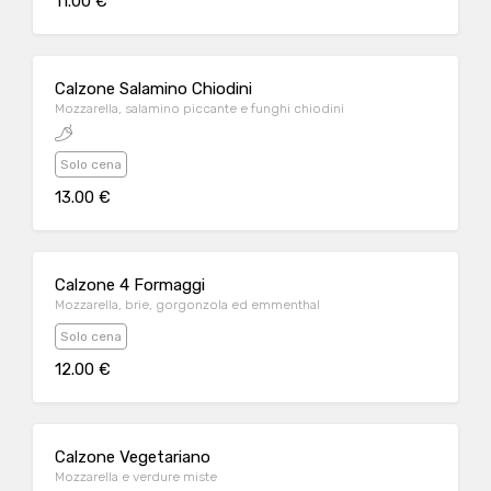
11.00 €
Calzone Salamino Chiodini
Mozzarella, salamino piccante e funghi chiodini
Solo cena
13.00 €
Calzone 4 Formaggi
Mozzarella, brie, gorgonzola ed emmenthal
Solo cena
12.00 €
Calzone Vegetariano
Mozzarella e verdure miste