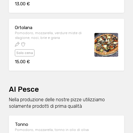
13.00 €
Ortolana
Pomodoro, mozzarella, verdure miste di
stagione, noci, brie e grana
Solo cena
15.00 €
Al Pesce
Nella produzione delle nostre pizze utilizziamo
solamente prodotti di prima qualità
Tonno
Pomodoro, mozzarella, tonno in olio di oliva