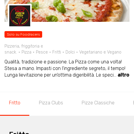
Solo su Foodracers
Pizzeria, friggitoria e
snack.
Pizza
Pesce
Fritti
Dolci
Vegetariano e Vegano
Qualità, tradizione e passione. La Pizza come una volta!
Stesa a mano. Impasti con l'ingrediente segreto, il tempo!
Lunga lievitazione per un'ottima digeribilità. Le speci
...
altro
Fritto
Pizza Clubs
Pizze Classiche