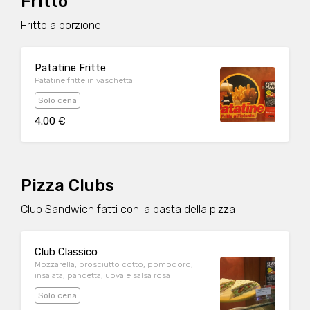
Fritto
Fritto a porzione
Patatine Fritte
Patatine fritte in vaschetta
Solo cena
4.00 €
Pizza Clubs
Club Sandwich fatti con la pasta della pizza
Club Classico
Mozzarella, prosciutto cotto, pomodoro,
insalata, pancetta, uova e salsa rosa
Solo cena