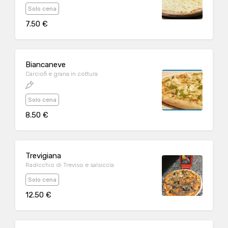
Solo cena
7.50 €
Biancaneve
Carciofi e grana in cottura
Solo cena
8.50 €
Trevigiana
Radicchio di Treviso e salsiccia
Solo cena
12.50 €