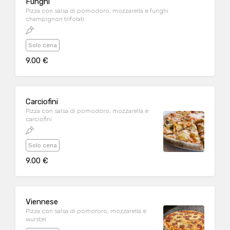
Funghi
Pizza con salsa di pomodoro, mozzarella e funghi
champignon trifolati
Solo cena
9.00 €
Carciofini
Pizza con salsa di pomodoro, mozzarella e
carciofini
Solo cena
9.00 €
Viennese
Pizza con salsa di pomororo, mozzarella e
wurstel