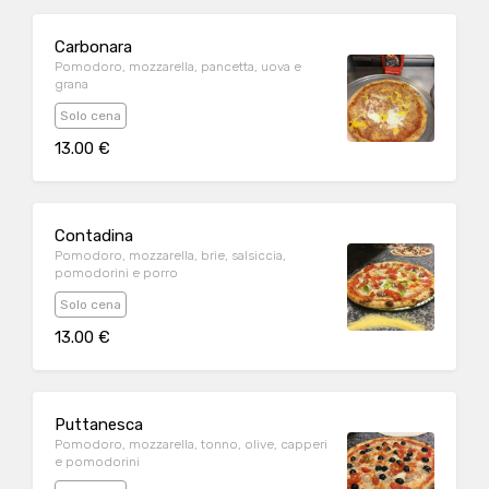
Carbonara
Pomodoro, mozzarella, pancetta, uova e
grana
Solo cena
13.00 €
Contadina
Pomodoro, mozzarella, brie, salsiccia,
pomodorini e porro
Solo cena
13.00 €
Puttanesca
Pomodoro, mozzarella, tonno, olive, capperi
e pomodorini