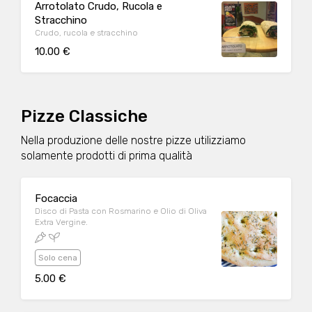
Arrotolato Crudo, Rucola e
Stracchino
Crudo, rucola e stracchino
10.00 €
Pizze Classiche
Nella produzione delle nostre pizze utilizziamo
solamente prodotti di prima qualità
Focaccia
Disco di Pasta con Rosmarino e Olio di Oliva
Extra Vergine.
Solo cena
5.00 €