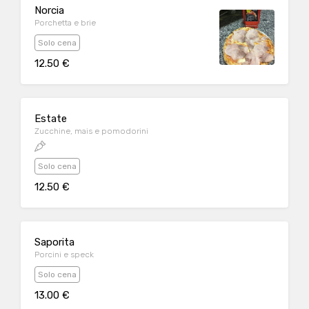
Norcia
Porchetta e brie
Solo cena
12.50 €
Estate
Zucchine, mais e pomodorini
Solo cena
12.50 €
Saporita
Porcini e speck
Solo cena
13.00 €