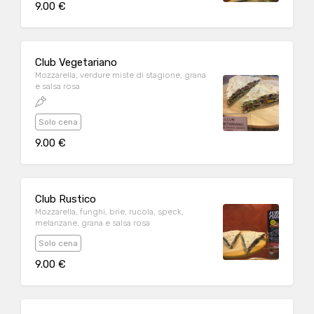
9.00 €
Club Vegetariano
Mozzarella, verdure miste di stagione, grana
e salsa rosa
Solo cena
9.00 €
Club Rustico
Mozzarella, funghi, brie, rucola, speck,
melanzane, grana e salsa rosa
Solo cena
9.00 €