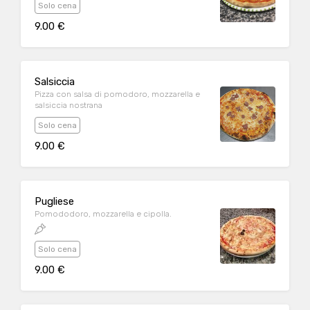
Solo cena
9.00 €
Salsiccia
Pizza con salsa di pomodoro, mozzarella e
salsiccia nostrana
Solo cena
9.00 €
Pugliese
Pomododoro, mozzarella e cipolla.
Solo cena
9.00 €