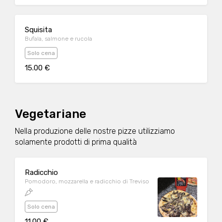
Squisita
Bufala, salmone e rucola
Solo cena
15.00 €
Vegetariane
Nella produzione delle nostre pizze utilizziamo
solamente prodotti di prima qualità
Radicchio
Pomodoro, mozzarella e radicchio di Treviso
Solo cena
11.00 €