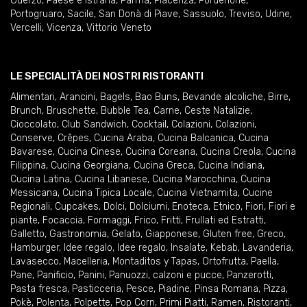
Oderzo
,
Paese e Istrana
,
Parma
,
Piacenza
,
Pordenone
,
Portogruaro
,
Sacile
,
San Donà di Piave
,
Sassuolo
,
Treviso
,
Udine
,
Vercelli
,
Vicenza
,
Vittorio Veneto
LE SPECIALITÀ DEI NOSTRI RISTORANTI
Alimentari
,
Arancini
,
Bagels
,
Bao Buns
,
Bevande alcoliche
,
Birre
,
Brunch
,
Bruschette
,
Bubble Tea
,
Carne
,
Ceste Natalizie
,
Cioccolato
,
Club Sandwich
,
Cocktail
,
Colazioni
,
Colazioni
,
Conserve
,
Crêpes
,
Cucina Araba
,
Cucina Balcanica
,
Cucina
Bavarese
,
Cucina Cinese
,
Cucina Coreana
,
Cucina Creola
,
Cucina
Filippina
,
Cucina Georgiana
,
Cucina Greca
,
Cucina Indiana
,
Cucina Latina
,
Cucina Libanese
,
Cucina Marocchina
,
Cucina
Messicana
,
Cucina Tipica Locale
,
Cucina Vietnamita
,
Cucine
Regionali
,
Cupcakes
,
Dolci
,
Dolciumi
,
Enoteca
,
Etnico
,
Fiori
,
Fiori e
piante
,
Focaccia
,
Formaggi
,
Frico
,
Fritti
,
Frullati ed Estratti
,
Galletto
,
Gastronomia
,
Gelato
,
Giapponese
,
Gluten free
,
Greco
,
Hamburger
,
Idee regalo
,
Idee regalo
,
Insalate
,
Kebab
,
Lavanderia
,
Lavasecco
,
Macelleria
,
Montaditos y Tapas
,
Ortofrutta
,
Paella
,
Pane
,
Panificio
,
Panini
,
Panuozzi, calzoni e pucce
,
Panzerotti
,
Pasta fresca
,
Pasticceria
,
Pesce
,
Piadine
,
Pinsa Romana
,
Pizza
,
Pokè
,
Polenta
,
Polpette
,
Pop Corn
,
Primi Piatti
,
Ramen
,
Ristoranti
,