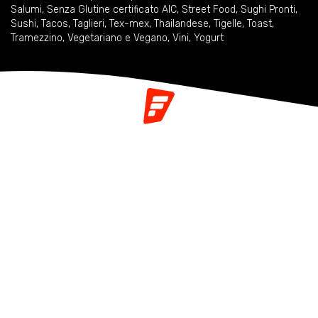
Salumi
,
Senza Glutine certificato AIC
,
Street Food
,
Sughi Pronti
,
Sushi
,
Tacos
,
Taglieri
,
Tex-mex
,
Thailandese
,
Tigelle
,
Toast
,
Tramezzino
,
Vegetariano e Vegano
,
Vini
,
Yogurt