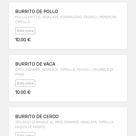
BURRITO DE POLLO
POLLO FRITTO, INSALATA, FORMAGGIO, FAGIOLI, PEPERONI
CIPOLLA
Solo cena
10.00 €
BURRITO DE VACA
CHILI, EDAMER, INSALATA, CIPOLLA, FAGIOLI, CRUMBLE DI
PANE
Solo cena
10.00 €
BURRITO DE CERDO
SFILACCI DI MAIALE AL BBQ, EDAMER, INSALATA, CIPOLLA,
FAGIOLI E PATATE
Solo cena