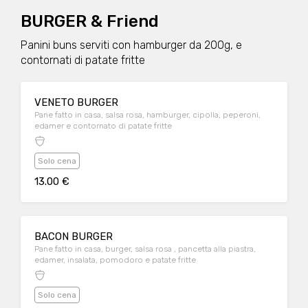
BURGER & Friend
Panini buns serviti con hamburger da 200g, e
contornati di patate fritte
VENETO BURGER
Pane fatto in casa, salsa rosa, hamburger, cipolla, peperoni,
edamer e contornato di patate fritte
Solo cena
13.00 €
BACON BURGER
Pane fatto in casa, burger, salsa rosa , pancetta alla piastra,
edamer, insalata, pomodoro e patate fritte
Solo cena