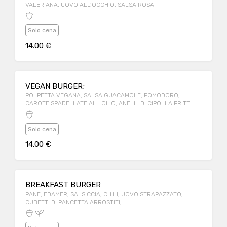
VALERIANA, UOVO ALL’OCCHIO, SALSA ROSA
Solo cena
14.00 €
VEGAN BURGER;
POLPETTA VEGANA, SALSA GUACAMOLE, POMODORO,
CAROTE SPADELLATE ALL OLIO, ANELLI DI CIPOLLA FRITTI
Solo cena
14.00 €
BREAKFAST BURGER
PANE, EDAMER, SALSICCIA, CHILI, UOVO STRAPAZZATO,
CUBETTI DI PANCETTA ARROSTITI,