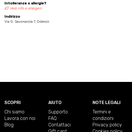
Intolleranze o allergie?
Vedi info e allergeni
Indirizzo
Via G. Savonarola 7, Oderzo
SCOPRI
AIUTO
NOTE LEGALI
Chi siamo
Supporto
Termini e
Lavora con noi
FAQ
condizioni
Blog
Contattaci
Privacy policy
Gift card
Cookies policy