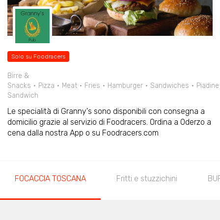
Solo su Foodracers
Birre &
Snacks
Pizza
Meat
Fries
Hamburger
Sandwiches
Piadine
Sandwich
Le specialità di Granny's sono disponibili con consegna a
domicilio grazie al servizio di Foodracers. Ordina a Oderzo a
cena dalla nostra App o su Foodracers.com
FOCACCIA TOSCANA
Fritti e stuzzichini
BUR