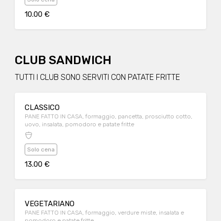
10.00 €
CLUB SANDWICH
TUTTI I CLUB SONO SERVITI CON PATATE FRITTE
CLASSICO
PANE FATTO IN CASA, formaggio, pancetta, prosciutto cotto,
uovo, insalata, pomodoro e patate fritte
Solo cena
13.00 €
VEGETARIANO
PANE FATTO IN CASA, formaggio, verdure miste, insalata e
pomodoro e patate fritte