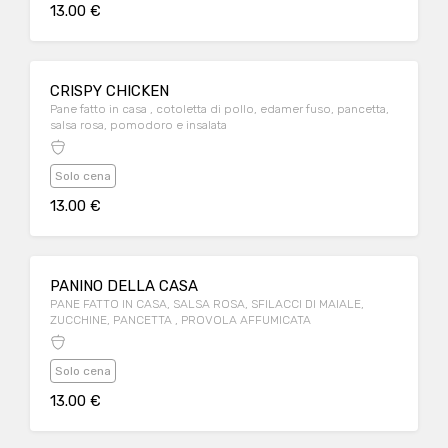
13.00 €
CRISPY CHICKEN
Pane fatto in casa , cotoletta di pollo, edamer fuso, pancetta,
salsa rosa, pomodoro e insalata
Solo cena
13.00 €
PANINO DELLA CASA
PANE FATTO IN CASA, SALSA ROSA, SFILACCI DI MAIALE,
ZUCCHINE, PANCETTA , PROVOLA AFFUMICATA
Solo cena
13.00 €