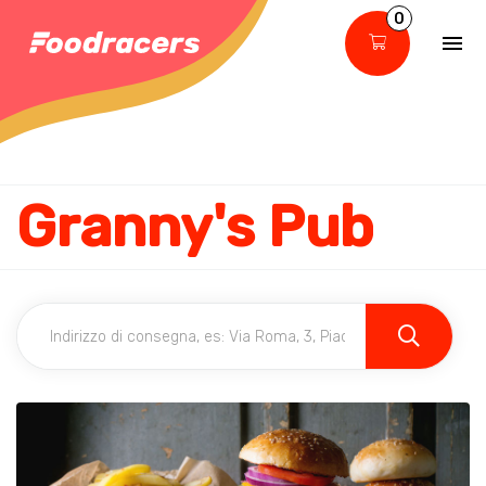
0
Granny's Pub