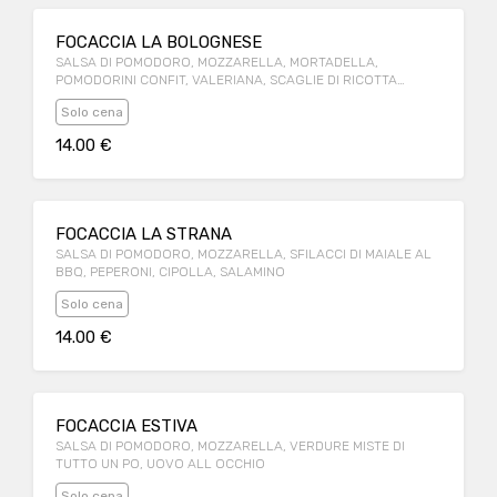
FOCACCIA LA BOLOGNESE
SALSA DI POMODORO, MOZZARELLA, MORTADELLA,
POMODORINI CONFIT, VALERIANA, SCAGLIE DI RICOTTA
SALATA, CREMA DI ACETO BALSAMICO
Solo cena
14.00 €
FOCACCIA LA STRANA
SALSA DI POMODORO, MOZZARELLA, SFILACCI DI MAIALE AL
BBQ, PEPERONI, CIPOLLA, SALAMINO
Solo cena
14.00 €
FOCACCIA ESTIVA
SALSA DI POMODORO, MOZZARELLA, VERDURE MISTE DI
TUTTO UN PO, UOVO ALL OCCHIO
Solo cena