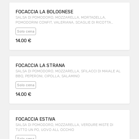
FOCACCIA LA BOLOGNESE
SALSA DI POMODORO, MOZZARELLA, MORTADELLA,
POMODORINI CONFIT, VALERIANA, SCAGLIE DI RICOTTA
SALATA, CREMA DI ACETO BALSAMICO
Solo cena
14.00 €
FOCACCIA LA STRANA
SALSA DI POMODORO, MOZZARELLA, SFILACCI DI MAIALE AL
BBQ, PEPERONI, CIPOLLA, SALAMINO
Solo cena
14.00 €
FOCACCIA ESTIVA
SALSA DI POMODORO, MOZZARELLA, VERDURE MISTE DI
TUTTO UN PO, UOVO ALL OCCHIO
Solo cena