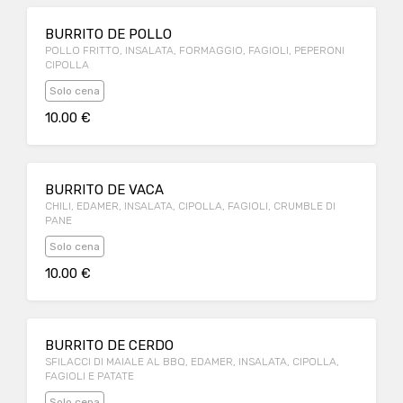
BURRITO DE POLLO
POLLO FRITTO, INSALATA, FORMAGGIO, FAGIOLI, PEPERONI
CIPOLLA
Solo cena
10.00 €
BURRITO DE VACA
CHILI, EDAMER, INSALATA, CIPOLLA, FAGIOLI, CRUMBLE DI
PANE
Solo cena
10.00 €
BURRITO DE CERDO
SFILACCI DI MAIALE AL BBQ, EDAMER, INSALATA, CIPOLLA,
FAGIOLI E PATATE
Solo cena