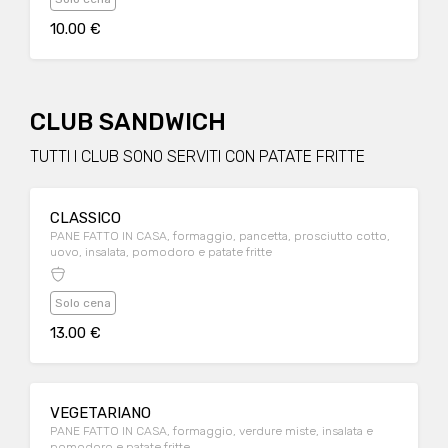
10.00 €
CLUB SANDWICH
TUTTI I CLUB SONO SERVITI CON PATATE FRITTE
CLASSICO
PANE FATTO IN CASA, formaggio, pancetta, prosciutto cotto,
uovo, insalata, pomodoro e patate fritte
Solo cena
13.00 €
VEGETARIANO
PANE FATTO IN CASA, formaggio, verdure miste, insalata e
pomodoro e patate fritte