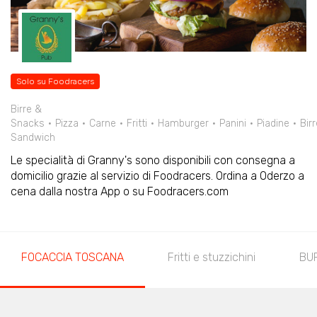
Solo su Foodracers
Birre &
Snacks
Pizza
Carne
Fritti
Hamburger
Panini
Piadine
Birr
Sandwich
Le specialità di Granny's sono disponibili con consegna a
domicilio grazie al servizio di Foodracers. Ordina a Oderzo a
cena dalla nostra App o su Foodracers.com
FOCACCIA TOSCANA
Fritti e stuzzichini
BUR