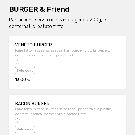
BURGER & Friend
Panini buns serviti con hamburger da 200g, e
contornati di patate fritte
VENETO BURGER
Pane fatto in casa, salsa rosa, hamburger, cipolla, peperoni,
edamer e contornato di patate fritte
Solo cena
13.00 €
BACON BURGER
Pane fatto in casa, burger, salsa rosa , pancetta alla piastra,
edamer, insalata, pomodoro e patate fritte
Solo cena