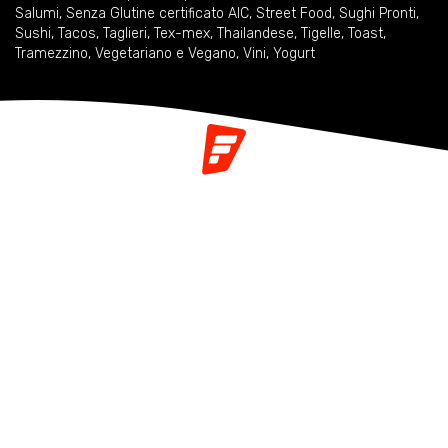
Salumi
,
Senza Glutine certificato AIC
,
Street Food
,
Sughi Pronti
,
Sushi
,
Tacos
,
Taglieri
,
Tex-mex
,
Thailandese
,
Tigelle
,
Toast
,
Tramezzino
,
Vegetariano e Vegano
,
Vini
,
Yogurt