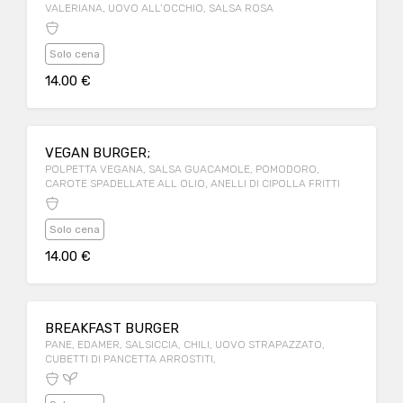
VALERIANA, UOVO ALL’OCCHIO, SALSA ROSA
Solo cena
14.00 €
VEGAN BURGER;
POLPETTA VEGANA, SALSA GUACAMOLE, POMODORO,
CAROTE SPADELLATE ALL OLIO, ANELLI DI CIPOLLA FRITTI
Solo cena
14.00 €
BREAKFAST BURGER
PANE, EDAMER, SALSICCIA, CHILI, UOVO STRAPAZZATO,
CUBETTI DI PANCETTA ARROSTITI,