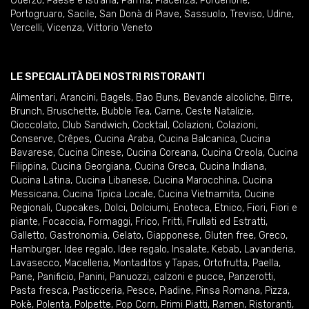
Oderzo
,
Paese e Istrana
,
Parma
,
Piacenza
,
Pordenone
,
Portogruaro
,
Sacile
,
San Donà di Piave
,
Sassuolo
,
Treviso
,
Udine
,
Vercelli
,
Vicenza
,
Vittorio Veneto
LE SPECIALITÀ DEI NOSTRI RISTORANTI
Alimentari
,
Arancini
,
Bagels
,
Bao Buns
,
Bevande alcoliche
,
Birre
,
Brunch
,
Bruschette
,
Bubble Tea
,
Carne
,
Ceste Natalizie
,
Cioccolato
,
Club Sandwich
,
Cocktail
,
Colazioni
,
Colazioni
,
Conserve
,
Crêpes
,
Cucina Araba
,
Cucina Balcanica
,
Cucina
Bavarese
,
Cucina Cinese
,
Cucina Coreana
,
Cucina Creola
,
Cucina
Filippina
,
Cucina Georgiana
,
Cucina Greca
,
Cucina Indiana
,
Cucina Latina
,
Cucina Libanese
,
Cucina Marocchina
,
Cucina
Messicana
,
Cucina Tipica Locale
,
Cucina Vietnamita
,
Cucine
Regionali
,
Cupcakes
,
Dolci
,
Dolciumi
,
Enoteca
,
Etnico
,
Fiori
,
Fiori e
piante
,
Focaccia
,
Formaggi
,
Frico
,
Fritti
,
Frullati ed Estratti
,
Galletto
,
Gastronomia
,
Gelato
,
Giapponese
,
Gluten free
,
Greco
,
Hamburger
,
Idee regalo
,
Idee regalo
,
Insalate
,
Kebab
,
Lavanderia
,
Lavasecco
,
Macelleria
,
Montaditos y Tapas
,
Ortofrutta
,
Paella
,
Pane
,
Panificio
,
Panini
,
Panuozzi, calzoni e pucce
,
Panzerotti
,
Pasta fresca
,
Pasticceria
,
Pesce
,
Piadine
,
Pinsa Romana
,
Pizza
,
Pokè
,
Polenta
,
Polpette
,
Pop Corn
,
Primi Piatti
,
Ramen
,
Ristoranti
,