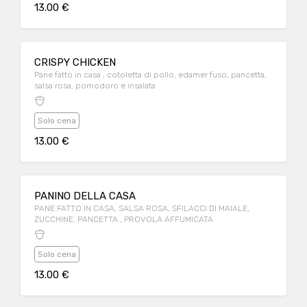
13.00 €
CRISPY CHICKEN
Pane fatto in casa , cotoletta di pollo, edamer fuso, pancetta,
salsa rosa, pomodoro e insalata
Solo cena
13.00 €
PANINO DELLA CASA
PANE FATTO IN CASA, SALSA ROSA, SFILACCI DI MAIALE,
ZUCCHINE, PANCETTA , PROVOLA AFFUMICATA
Solo cena
13.00 €