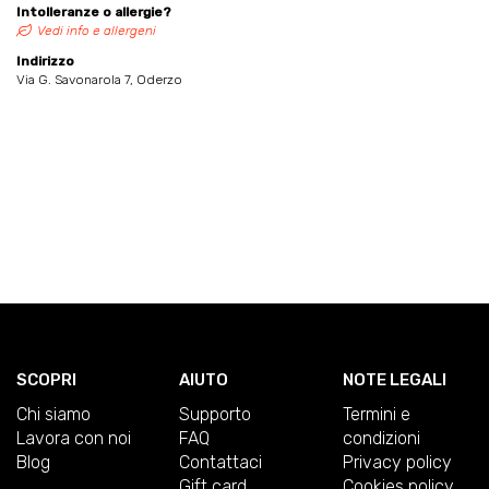
Intolleranze o allergie?
Vedi info e allergeni
Indirizzo
Via G. Savonarola 7, Oderzo
SCOPRI
AIUTO
NOTE LEGALI
Chi siamo
Supporto
Termini e
Lavora con noi
FAQ
condizioni
Blog
Contattaci
Privacy policy
Gift card
Cookies policy