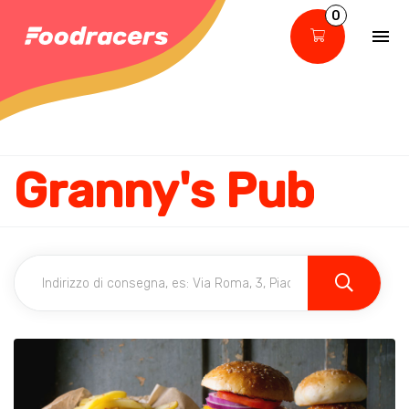
0
Granny's Pub