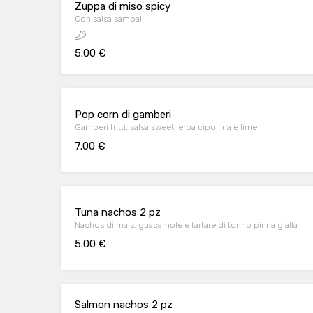
Zuppa di miso spicy
Con salsa sambal
5.00 €
Pop corn di gamberi
Gamberi fritti, salsa sweet, erba cipollina e lime
7.00 €
Tuna nachos 2 pz
Nachos di mais, guacamole e tartare di tonno pinna gialla
5.00 €
Salmon nachos 2 pz