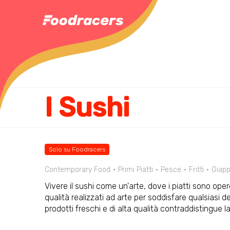
I Sushi
Solo su Foodracers
Contemporary Food
Primi Piatti
Pesce
Fritti
Giap
Vivere il sushi come un'arte, dove i piatti sono opere 
qualità realizzati ad arte per soddisfare qualsiasi d
prodotti freschi e di alta qualità contraddistingue la 