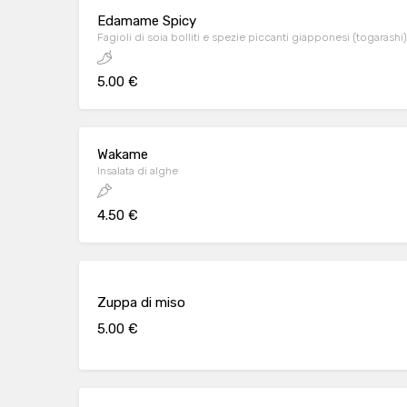
Edamame Spicy
Fagioli di soia bolliti e spezie piccanti giapponesi (togarashi)
5.00 €
Wakame
Insalata di alghe
4.50 €
Zuppa di miso
5.00 €