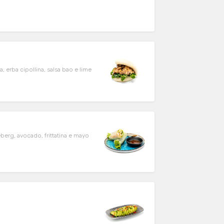
, erba cipollina, salsa bao e lime
eberg, avocado, frittatina e mayo