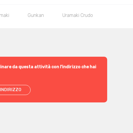
maki
Gunkan
Uramaki Crudo
Uramaki C
inare da questa attività con l'indirizzo che hai
INDIRIZZO