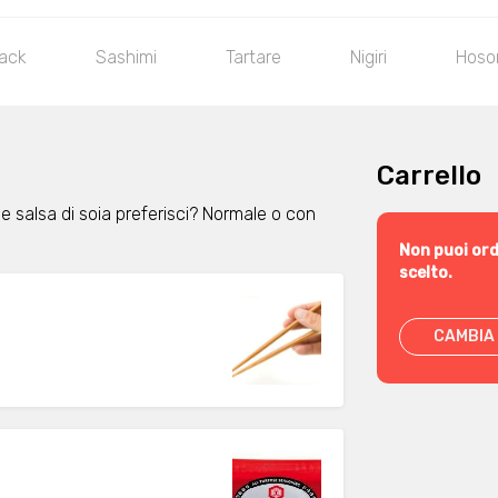
nack
Sashimi
Tartare
Nigiri
Hoso
Carrello
e salsa di soia preferisci? Normale o con
Non puoi ord
scelto.
CAMBIA 