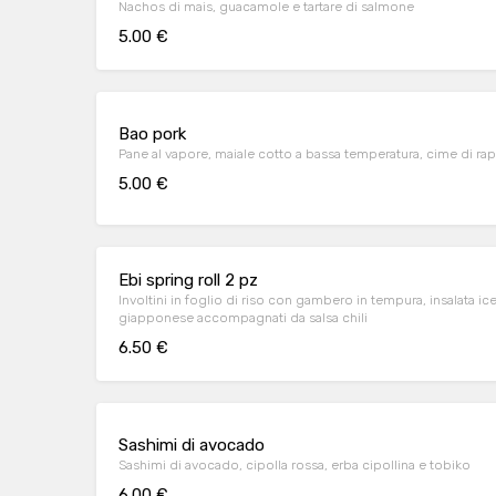
Nachos di mais, guacamole e tartare di salmone
5.00 €
Bao pork
Pane al vapore, maiale cotto a bassa temperatura, cime di rapa
5.00 €
Ebi spring roll 2 pz
Involtini in foglio di riso con gambero in tempura, insalata ic
giapponese accompagnati da salsa chili
6.50 €
Sashimi di avocado
Sashimi di avocado, cipolla rossa, erba cipollina e tobiko
6.00 €