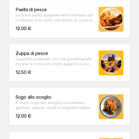
Paella di pesce
Un tipico piatto spagnolo entra nel menù de
Le Papere. Riso cotto con brodo di cozze e
vongole e lo zafferano che dona il colore
12.00 €
giallo caldo, condito con calamari, gamberi,
cozze, vongole, seppie, e pomodoro,
peperoni, carote, piselli cotti al vapore.
Zuppa di pesce
Guazzetto preparato con una grande varietà
di pesci e molluschi, molto saporito e con
un tocco di pepato.
12.50 €
Sugo allo scoglio
Il nostro sugo allo scoglio con calamari,
gamberi, seppie, cozze e vongole è ideale
per condire una spaghettata. Quantità per 2
12.00 €
porzioni.