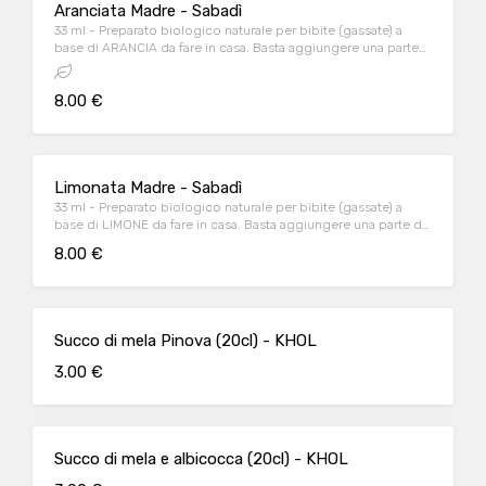
Aranciata Madre - Sabadì
33 ml - Preparato biologico naturale per bibite (gassate) a
base di ARANCIA da fare in casa. Basta aggiungere una parte
di Madre e 3 parti di acqua
8.00 €
Limonata Madre - Sabadì
33 ml - Preparato biologico naturale per bibite (gassate) a
base di LIMONE da fare in casa. Basta aggiungere una parte di
Madre e 3 parti di acqua
8.00 €
Succo di mela Pinova (20cl) - KHOL
3.00 €
Succo di mela e albicocca (20cl) - KHOL