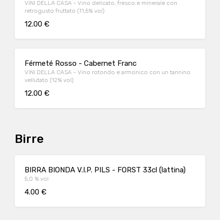
VINI DELLA CASA - Vino delicato, fresco e minerale con
retrogusto fruttato (11,5% vol)
12.00 €
Férmeté Rosso - Cabernet Franc
VINI DELLA CASA - Vino rotondo e armonico con un tannino
vellutato (12% vol)
12.00 €
Birre
BIRRA BIONDA V.I.P. PILS - FORST 33cl (lattina)
5,0 % vol
4.00 €