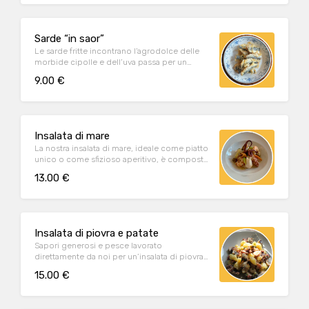
Sarde “in saor”
Le sarde fritte incontrano l’agrodolce delle
morbide cipolle e dell’uva passa per un
valzer di sapori deliziosi.
9.00 €
Insalata di mare
La nostra insalata di mare, ideale come piatto
unico o come sfizioso aperitivo, è composta
da piovra, calamari, gamberi, seppie e cozze.
13.00 €
Insalata di piovra e patate
Sapori generosi e pesce lavorato
direttamente da noi per un’insalata di piovra
leggera e fresca.
15.00 €