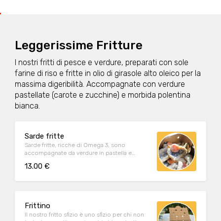
Leggerissime Fritture
I nostri fritti di pesce e verdure, preparati con sole
farine di riso e fritte in olio di girasole alto oleico per la
massima digeribilità. Accompagnate con verdure
pastellate (carote e zucchine) e morbida polentina
bianca.
Sarde fritte
Sarde fritte, ricche di Omega 3, sono
accompagnate da verdure in pastella e
morbida polenta bianca da farina macinata a
13.00 €
pietra.
Frittino
Il nostro fritto sfizio è uno sfizio per chi non