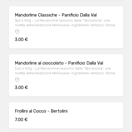
Mandorline Classiche - Panificio Dalla Val
3pz x 40g - Le Mandorline nascono dalla “Sbrisolona”, una
ricetta della tradizione Mantovana. Ingredienti semplici: farina
di grano tenero e di mais, burro, mandorle, zucchero, granella
di nocciola e uova.
3.00 €
Mandorline al cioccolato - Panificio Dalla Val
3 pz x 40g - Le Mandorline nascono dalla “Sbrisolona”, una
ricetta della tradizione Mantovana. Ingredienti semplici: farina
di grano tenero e di mais, burro, mandorle, zucchero, granella
di nocciola, uova e GOCCE DI CIOCCOLATO.
3.00 €
Frollini al Cocco - Bertolini
7.00 €