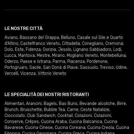
LE NOSTRE CITTÀ
Aviano
,
Bassano del Grappa
,
Belluno
,
Casale sul Sile e Quarto
d'Altino
,
Castelfranco Veneto
,
Cittadella
,
Conegliano
,
Cremona
,
Dolo
,
Este
,
Fidenza
,
Gorizia
,
Jesolo
,
Lignano Sabbiadoro
,
Lodi
,
Lucca
,
Mantova
,
Mestre
,
Mirano
,
Mogliano Veneto
,
Montebelluna
,
Oderzo
,
Paese e Istrana
,
Parma
,
Piacenza
,
Pordenone
,
Portogruaro
,
Sacile
,
San Donà di Piave
,
Sassuolo
,
Treviso
,
Udine
,
Vercelli
,
Vicenza
,
Vittorio Veneto
LE SPECIALITÀ DEI NOSTRI RISTORANTI
Alimentari
,
Arancini
,
Bagels
,
Bao Buns
,
Bevande alcoliche
,
Birre
,
Brunch
,
Bruschette
,
Bubble Tea
,
Carne
,
Ceste Natalizie
,
Cioccolato
,
Club Sandwich
,
Cocktail
,
Colazioni
,
Colazioni
,
Conserve
,
Crêpes
,
Cucina Araba
,
Cucina Balcanica
,
Cucina
Bavarese
,
Cucina Cinese
,
Cucina Coreana
,
Cucina Creola
,
Cucina
Filippina
,
Cucina Georgiana
,
Cucina Greca
,
Cucina Indiana
,