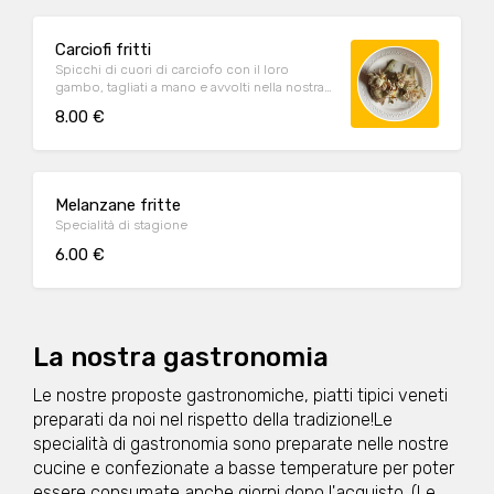
Carciofi fritti
Spicchi di cuori di carciofo con il loro
gambo, tagliati a mano e avvolti nella nostra
croccante pastella: la prelibatezza che
8.00 €
anticipa la primavera è finalmente arrivata!
Melanzane fritte
Specialità di stagione
6.00 €
La nostra gastronomia
Le nostre proposte gastronomiche, piatti tipici veneti
preparati da noi nel rispetto della tradizione!Le
specialità di gastronomia sono preparate nelle nostre
cucine e confezionate a basse temperature per poter
essere consumate anche giorni dopo l'acquisto. (Le