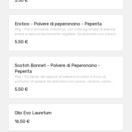
5.50 €
Erotico - Polvere di peperoncino - Peperita
45g - Poco piccante, cremoso, con note agrumate di arancia
amara e sapore tipicamente vegetale. Da abbinare con pesce,
formaggi, verdure, carne, torte salate.
5.50 €
Scotch Bonnet - Polvere di Peperoncino -
Peperita
45g - Piccante, dal sapore di peperone cotto e ricco di
profumo di spezie. Da abbinare con pesce, verdure, carne,
torte salate, formaggi.
5.50 €
Olio Evo Lauretum
16.50 €