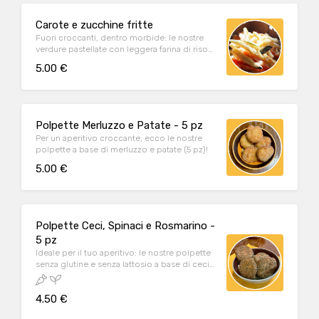
Carote e zucchine fritte
Fuori croccanti, dentro morbide: le nostre
verdure pastellate con leggera farina di riso
piacciono a grandi e bambini!
5.00 €
Polpette Merluzzo e Patate - 5 pz
Per un aperitivo croccante, ecco le nostre
polpette a base di merluzzo e patate (5 pz)!
5.00 €
Polpette Ceci, Spinaci e Rosmarino -
5 pz
Ideale per il tuo aperitivo: le nostre polpette
senza glutine e senza lattosio a base di ceci,
spinaci e rosmarino (5 pz)
4.50 €