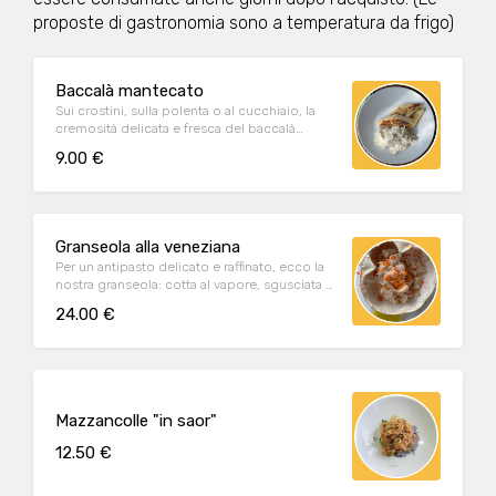
proposte di gastronomia sono a temperatura da frigo)
Baccalà mantecato
Sui crostini, sulla polenta o al cucchiaio, la
cremosità delicata e fresca del baccalà
mantecato, preparato secondo tradizione.
9.00 €
Granseola alla veneziana
Per un antipasto delicato e raffinato, ecco la
nostra granseola: cotta al vapore, sgusciata a
mano con gran cura e servita insieme ad olio
24.00 €
e limone.
Mazzancolle "in saor"
12.50 €