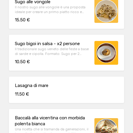
Sugo alle vongole
Il nostro sugo alle vongole è una proposta
ideale per creare un primo piatto ricco e
gustoso.
15.50 €
Sugo bigoi in salsa - x2 persone
Il tradizionale sugo veneto delle feste a base
di sarde e cipolla. Formato: Sugo per 2
porzioni di pasta
10.50 €
Lasagna di mare
11.50 €
Baccalà alla vicentina con morbida
polenta bianca
Una ricetta che si tramanda da generazioni, il