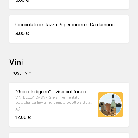
3.00 €
Cioccolato in Tazza Peperoncino e Cardamono
3.00 €
Vini
I nostri vini
"Guido Indigeno" - vino col fondo
VINI DELLA CASA - Glera rifermentato in
bottiglia, da lieviti indigeni, prodotto a Guia
di Valdobbiadene (10,5 % vol)
12.00 €