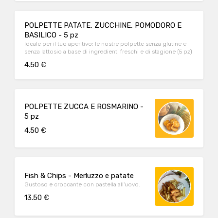
POLPETTE PATATE, ZUCCHINE, POMODORO E
BASILICO - 5 pz
Ideale per il tuo aperitivo: le nostre polpette senza glutine e
senza lattosio a base di ingredienti freschi e di stagione (5 pz)
4.50 €
POLPETTE ZUCCA E ROSMARINO -
5 pz
4.50 €
Fish & Chips - Merluzzo e patate
Gustoso e croccante con pastella all'uovo.
13.50 €