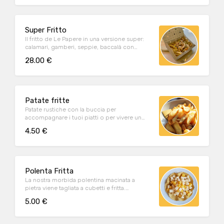
Super Fritto
Il fritto de Le Papere in una versione super:
calamari, gamberi, seppie, baccalà con
patate fritte, verdure pastellate e polenta
28.00 €
bianca morbida. Ideale per un pranzo o una
cena da condividere tra due persone oppure
come proposta aperitivo da stuzzicare con
gli ospiti.
Patate fritte
Patate rustiche con la buccia per
accompagnare i tuoi piatti o per vivere un
piccolo momento di piacere.
4.50 €
Polenta Fritta
La nostra morbida polentina macinata a
pietra viene tagliata a cubetti e fritta.
Originale, unica e sfiziosa per un'aperitivo o
5.00 €
un contorno alternativo!