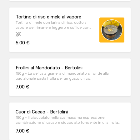
Tortino di riso e mele al vapore
Tortino di mele con farina di riso, cotto al
vapore per rimanere leggero e soffice con
profumi di cannella e scorzetta d'arancia.
Adatto intolleranti al glutine e al lattosio
5.00 €
Frollini al Mandorlato - Bertolini
150g - La delicata granella di mandorlato si fonde alla
tradizionale pasta frolla per un gusto unico.
7.00 €
Cuor di Cacao - Bertolini
150g - Il cioccolato nella sua massima espressione:
combinazione di cacao e cioccolato fondente in una frolla
friabile.
7.00 €