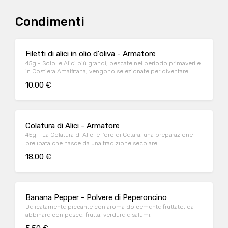
Condimenti
Filetti di alici in olio d'oliva - Armatore
45g - Solo le Alici più grandi, pescate nel periodo primaverile
in Costiera Amalfitana, vengono selezionate per diventare
pregiati filetti di Alici sott’olio.
10.00 €
Colatura di Alici - Armatore
45g - La Colatura di Alici è l’oro di Cetara, una preparazione
prelibata che nasce da una tradizione secolare.
18.00 €
Banana Pepper - Polvere di Peperoncino
Delicatamente piccante con aroma dolcemente fruttato, da
abbinare con pesce, frutta, verdure e salumi.