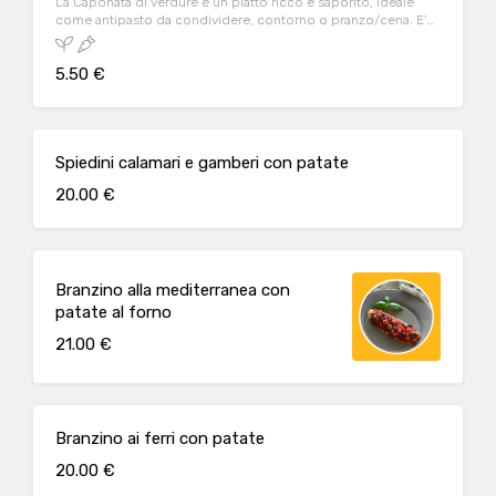
La Caponata di verdure è un piatto ricco e saporito, ideale
come antipasto da condividere, contorno o pranzo/cena. E'
un piatto vegetariano e vegano.
5.50 €
Spiedini calamari e gamberi con patate
20.00 €
Branzino alla mediterranea con
patate al forno
21.00 €
Branzino ai ferri con patate
20.00 €