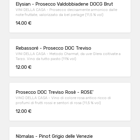
Elysian - Prosecco Valdobbiadene DOCG Brut
VINI DELLA CASA - Prosecco decisamente armonico dalle
note fruttate, valorizzato da bel perlage (11,5 % vol)
14.00 €
Rebassoré - Prosecco DOC Treviso
VINI DELLA CASA - Metodo Charmat, da uve Glera coltivate a
Tarzo. Vino da tutto pasto (11% vol)
12.00 €
Prosecco DOC Treviso Rosè - ROSE'
VINO DELLA CASA - Vino di colore rosa antico ricco di
profumi di frutti rossi e sentori di rosa (11,5 % vol)
12.00 €
Nòmalas - Pinot Grigio delle Venezie