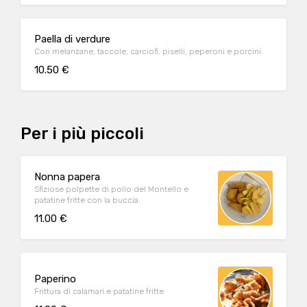
Paella di verdure
Con melanzane, taccole, carciofi, piselli, peperoni e porcini.
10.50 €
Per i più piccoli
Nonna papera
Sfiziose polpette di pollo del Montello e
patatine fritte con la buccia.
11.00 €
Paperino
Frittura di calamari e patatine fritte