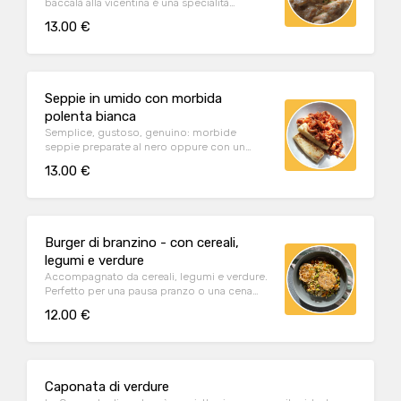
baccalà alla vicentina è una specialità
morbida e dal gusto inconfondibile.
13.00 €
Seppie in umido con morbida
polenta bianca
Semplice, gustoso, genuino: morbide
seppie preparate al nero oppure con un
dolce sugo al pomodoro.
13.00 €
Burger di branzino - con cereali,
legumi e verdure
Accompagnato da cereali, legumi e verdure.
Perfetto per una pausa pranzo o una cena
leggera
12.00 €
Caponata di verdure