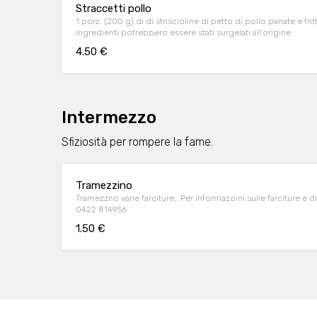
Straccetti pollo
1 porz. (200 g) di di striscioline di petto di pollo panate e fritte. 
ingredienti potrebbero essere stati surgelati all'origine.
4.50 €
Intermezzo
Sfiziosità per rompere la fame.
Tramezzino
Tramezzno varie farciture,. Per informazoini sulle farciture e 
0422 814956
1.50 €