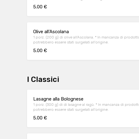
5.00 €
Olive all'Ascolana
1 porz. (200 g) di olive all'Ascolana. * In mancanza di prodotto fresco uno o più
potrebbero essere stati surgelati all'origine.
5.00 €
I Classici
Lasagne alla Bolognese
1 porz. (300 g) di di lasagne al ragù. * In mancanza di prodotto fresco uno o più
potrebbero essere stati surgelati all'origine.
5.00 €