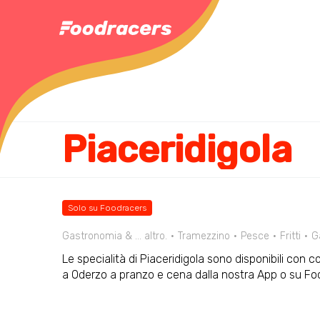
Piaceridigola
Solo su Foodracers
Gastronomia & ... altro.
Tramezzino
Pesce
Fritti
G
Le specialità di Piaceridigola sono disponibili con c
a Oderzo a pranzo e cena dalla nostra App o su F