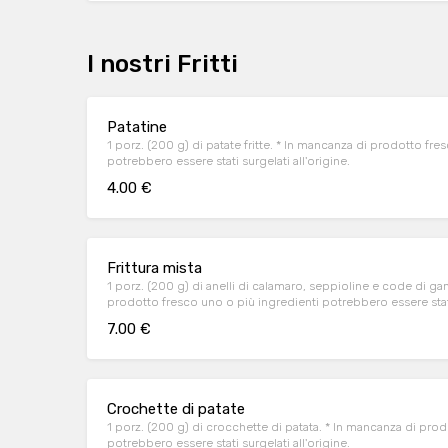
I nostri Fritti
Patatine
1 porz. (200 g) di patate fritte. * In mancanza di prodotto fresco uno o più ingredi
potrebbero essere stati surgelati all'origine.
4.00 €
Frittura mista
1 porz. (200 g) di anelli di calamaro, seppioline e code di ga
prodotto fresco uno o più ingredienti potrebbero essere s
7.00 €
Crochette di patate
1 porz. (200 g) di crocchette di patata. * In mancanza di prodotto fresco uno o
potrebbero essere stati surgelati all'origine.