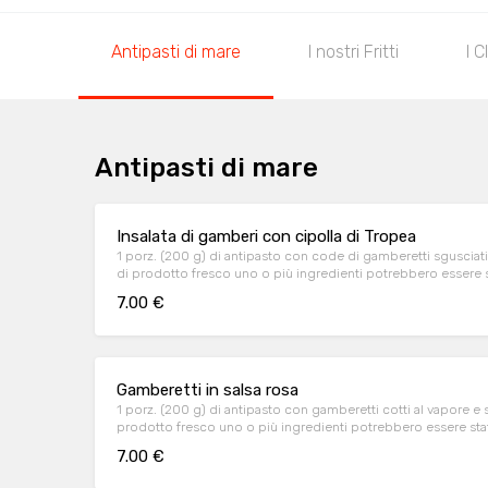
Antipasti di mare
I nostri Fritti
I C
Antipasti di mare
Insalata di gamberi con cipolla di Tropea
1 porz. (200 g) di antipasto con code di gamberetti sgusciati
di prodotto fresco uno o più ingredienti potrebbero ess
7.00 €
Gamberetti in salsa rosa
1 porz. (200 g) di antipasto con gamberetti cotti al vapore e 
prodotto fresco uno o più ingredienti potrebbero essere s
7.00 €