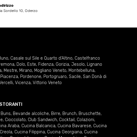
ndirizzo
ia Sordello 10, Oderzo
lluno
,
Casale sul Sile e Quarto d'Altino
,
Castelfranco
remona
,
Dolo
,
Este
,
Fidenza
,
Gorizia
,
Jesolo
,
Lignano
a
,
Mestre
,
Mirano
,
Mogliano Veneto
,
Montebelluna
,
,
Piacenza
,
Pordenone
,
Portogruaro
,
Sacile
,
San Donà di
Vercelli
,
Vicenza
,
Vittorio Veneto
RISTORANTI
 Buns
,
Bevande alcoliche
,
Birre
,
Brunch
,
Bruschette
,
ie
,
Cioccolato
,
Club Sandwich
,
Cocktail
,
Colazioni
,
ina Araba
,
Cucina Balcanica
,
Cucina Bavarese
,
Cucina
Creola
,
Cucina Filippina
,
Cucina Georgiana
,
Cucina