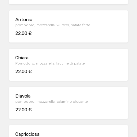
Antonio
pomodoro, mozzarella, würstel, patate fritte
22.00 €
Chiara
Pomodoro, mozzarella, faccine di patate
22.00 €
Diavola
pomodoro, mozzarella, salamino piccante
22.00 €
Capricciosa