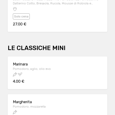
Datterino Cotto, Bresaola, Rucola, Mousse di Robiola e
Avocado a ciuffi, Zest di Lime, Semi di Sesamo
Solo cena
27.00 €
LE CLASSICHE MINI
Marinara
Pomodoro, aglio, olio evo
4.00 €
Margherita
Pomodoro, mozzarella