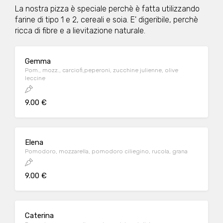
La nostra pizza è speciale perchè è fatta utilizzando
farine di tipo 1 e 2, cereali e soia. E' digeribile, perchè
ricca di fibre e a lievitazione naturale.
Gemma
Pom., mozz., carciofi,peperoni, zucchine julienne, olive
leccine
9.00 €
Elena
Pomodoro, mozzarella, pomodoro ciliegino, rucola, grana
9.00 €
Caterina