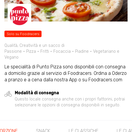
Solo su Foodracers
Qualità, Creatività e un sacco di
Passione
Pizza
Fritti
Focaccia
Piadine
Vegetariano e
Vegano
Le specialità di Punto Pizza sono disponibili con consegna
a domicilio grazie al servizio di Foodracers. Ordina a Oderzo
a pranzo e a cena dalla nostra App o su Foodracers.com
Modalità di consegna
Questo locale consegna anche con i propri fattorini, potrai
selezionare le opzioni di consegna disponibili in seguito.
PORZIONE
SNACK
LE CLASSICHE
LE CL