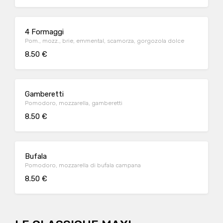
4 Formaggi
Pom., mozz., brie, emmental, scamorza, gorgozola dolce
8.50 €
Gamberetti
Pomodoro, mozzarella, gamberetti
8.50 €
Bufala
Pomodoro, mozzarella di bufala campana
8.50 €