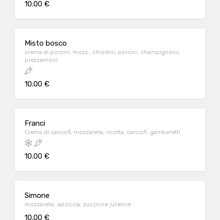
10.00 €
Misto bosco
crema di porcini, mozz., chiodini, porcini, champignons,
prezzemolo
10.00 €
Franci
Crema di carciofi, mozzarella, ricotta, carciofi, gamberetti
10.00 €
Simone
mozzarella, salsiccia, zucchine julienne
10.00 €