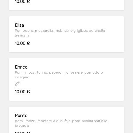
10.00 €
Elisa
Pomodoro, mozzarella, melanzane grigliate, porchetta
trevisana
10.00 €
Enrico
Pom., mozz., tonno, peperoni, olive nere, pomodoro
ciliegino
10.00 €
Punto
pom., mozz., mozzarella di bufala, pom. secchi sott’olio,
bresaola