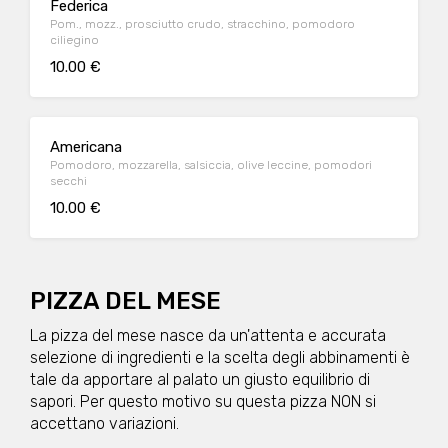
Federica
Pom., mozz., prosciutto crudo, stracchino, pomodoro
ciliegino
10.00 €
Americana
Pomodoro, mozzarella, salsiccia, olive leccine, pomodori
secchi
10.00 €
PIZZA DEL MESE
La pizza del mese nasce da un'attenta e accurata
selezione di ingredienti e la scelta degli abbinamenti è
tale da apportare al palato un giusto equilibrio di
sapori. Per questo motivo su questa pizza NON si
accettano variazioni.