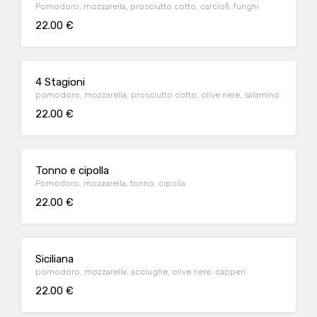
Pomodoro, mozzarella, prosciutto cotto, carciofi, funghi
22.00 €
4 Stagioni
pomodoro, mozzarella, prosciutto cotto, olive nere, salamino
22.00 €
Tonno e cipolla
Pomodoro, mozzarella, tonno, cipolla
22.00 €
Siciliana
pomodoro, mozzarella, acciughe, olive nere, capperi
22.00 €