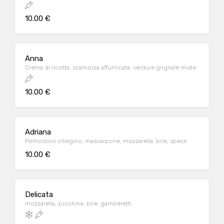
10.00 €
Anna
Crema di ricotta, scamorza affumicata, verdure grigliate miste
10.00 €
Adriana
Pomodoro ciliegino, mascarpone, mozzarella, brie, speck
10.00 €
Delicata
mozzarella, zucchine, brie, gamberetti