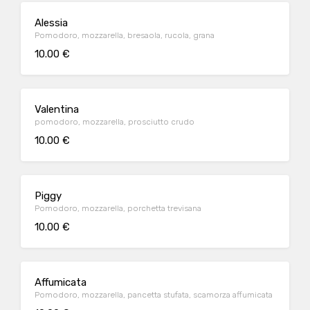
Alessia
Pomodoro, mozzarella, bresaola, rucola, grana
10.00 €
Valentina
pomodoro, mozzarella, prosciutto crudo
10.00 €
Piggy
Pomodoro, mozzarella, porchetta trevisana
10.00 €
Affumicata
Pomodoro, mozzarella, pancetta stufata, scamorza affumicata