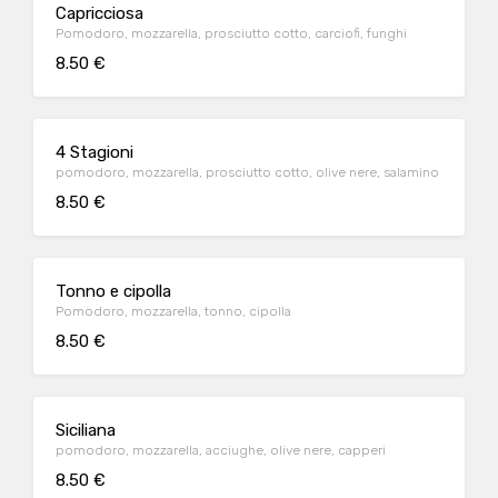
Capricciosa
Pomodoro, mozzarella, prosciutto cotto, carciofi, funghi
8.50 €
4 Stagioni
pomodoro, mozzarella, prosciutto cotto, olive nere, salamino
8.50 €
Tonno e cipolla
Pomodoro, mozzarella, tonno, cipolla
8.50 €
Siciliana
pomodoro, mozzarella, acciughe, olive nere, capperi
8.50 €