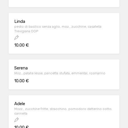
Linda
pesto di basilico senza aglio, moz., zucchine, casatella
Trevigiana DOP
10.00 €
Serena
Moz., patate lesse, pancetta stufata, emmental, rosmarino
10.00 €
Adele
Mozz., zucchine fritte, stracchino, pomodoro datterino cotto,
cannella
10.00 €