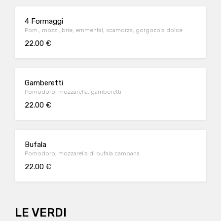
4 Formaggi
Pom., mozz., brie, emmental, scamorza, gorgozola dolce
22.00 €
Gamberetti
Pomodoro, mozzarella, gamberetti
22.00 €
Bufala
Pomodoro, mozzarella di bufala campana
22.00 €
LE VERDI