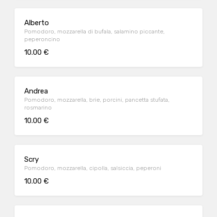
Alberto
Pomodoro, mozzarella di bufala, salamino piccante,
peperoncino
10.00 €
Andrea
Pomodoro, mozzarella, brie, porcini, pancetta stufata,
rosmarino
10.00 €
Scry
Pomodoro, mozzarella, cipolla, salsiccia, peperoni
10.00 €