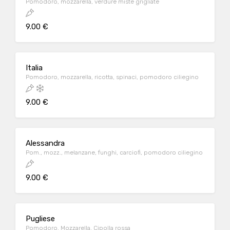
Pomodoro, mozzarella, verdure miste grigliate
9.00 €
Italia
Pomodoro, mozzarella, ricotta, spinaci, pomodoro ciliegino
9.00 €
Alessandra
Pom., mozz., melanzane, funghi, carciofi, pomodoro ciliegino
9.00 €
Pugliese
Pomodoro, Mozzarella, Cipolla rossa