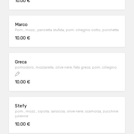
10.00 €
Marco
Pom., mozz., pancetta stufata, pom. ciliegino cotto, porchetta
10.00 €
Greca
pomodoro, mozzarella, olive nere, feta greca, pom. ciliegino
10.00 €
Stefy
pom., mozz., cipolla, salsiccia, olive nere, scamorza, zucchine
julienne
10.00 €