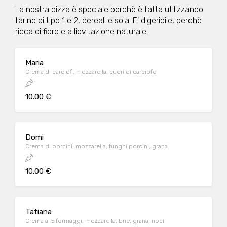
La nostra pizza è speciale perchè è fatta utilizzando
farine di tipo 1 e 2, cereali e soia. E' digeribile, perchè
ricca di fibre e a lievitazione naturale.
Maria
Crema di carciofi, mozzarella, cuori di carciofo
10.00 €
Domi
Crema di porcini, mozzarella, funghi porcini, grana
10.00 €
Tatiana
Crema ai 5 formaggi, mozzarella, brie, grana, noci