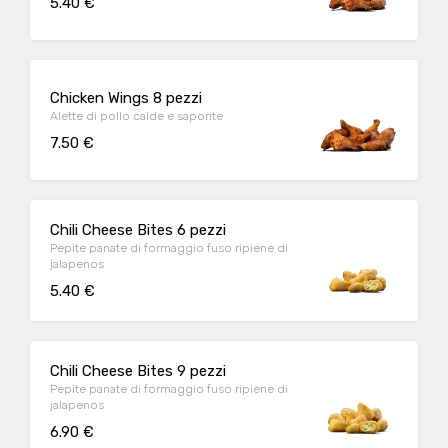
5.40 €
Chicken Wings 8 pezzi
Alette di pollo calde e saporite
7.50 €
Chili Cheese Bites 6 pezzi
Pepite panate di formaggio fuso ripiene di
jalapenos
5.40 €
Chili Cheese Bites 9 pezzi
Pepite panate di formaggio fuso ripiene di
jalapenos
6.90 €