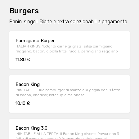
Burgers
Panini singoli. Bibite e extra selezionabili a pagamento
Parmigiano Burger
ITALIAN KINGS. 150gr di carne grigliata, salsa parmigiano
reggiano, bacon, cipolla fritta, rucola, parmigiano reggiano
11.80 €
Bacon King
INIMITABILE. Due hamburger di manzo alla griglia con 8 fette
di bacon, cheddar, ketchup e maionese
10.10 €
Bacon King 3.0
INIMITABILE ALLA TERZA. Il Bacon King diventa Power con 3
fette di carne e ancora più formaggio e triplo bacon!