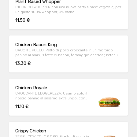
Plant Based Whopper
L’ICONICO WHOPPER con una nuova patty a base vegetale, per
un gusto 100% Whopper, 0% carne.
11.50 €
Chicken Bacon King
BACON E POLLO! Petto di pollo croccante in un morbido
panino al mais, 8 fette di bacon, formaggio cheddar, ketchup,
maionese
13.30 €
Chicken Royale
CROCCANTE LEGGEREZZA. Usiamo solo il
nostro panino al sesamo extralungo, con
tanto petto di pollo dorato.
11.10 €
Crispy Chicken
SEMPLICITA' COLOR ORO. Filetto di pollo in