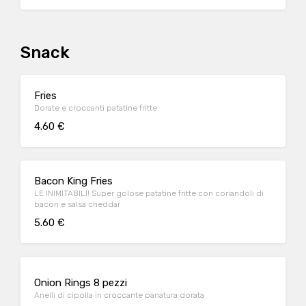
Snack
Fries
Dorate e croccanti patatine fritte
4.60 €
Bacon King Fries
LE INIMITABILI! Super golose patatine fritte con coriandoli di
bacon e salsa cheddar
5.60 €
Onion Rings 8 pezzi
Anelli di cipolla in croccante panatura dorata