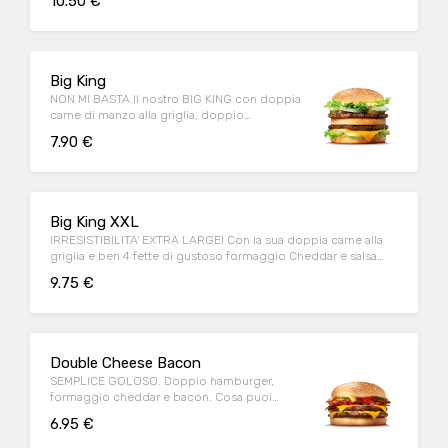
10.50 €
Big King
NON MI BASTA.Il nostro BIG KING con doppia
carne di manzo alla griglia, doppio
formaggio e deliziosa salsa KING
7.90 €
Big King XXL
IRRESISTIBILITA' EXTRA LARGE! Con la sua doppia carne alla
griglia e ben 4 fette di gustoso formaggio Cheddar e salsa
King!
9.75 €
Double Cheese Bacon
SEMPLICE GOLOSO. Doppio hamburger,
formaggio cheddar e bacon. Cosa puoi
chiedere di più?
6.95 €