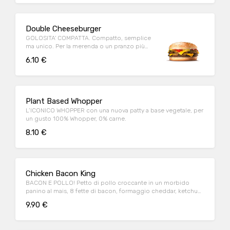
Double Cheeseburger
GOLOSITA' COMPATTA. Compatto, semplice
ma unico. Per la merenda o un pranzo più
light, gusto assicurato!
6.10 €
Plant Based Whopper
L’ICONICO WHOPPER con una nuova patty a base vegetale, per
un gusto 100% Whopper, 0% carne.
8.10 €
Chicken Bacon King
BACON E POLLO! Petto di pollo croccante in un morbido
panino al mais, 8 fette di bacon, formaggio cheddar, ketchup,
maionese
9.90 €