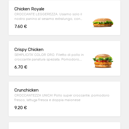
Chicken Royale
CROCCANTE LEGGEREZZA. Usiamo solo il
nostro panino al sesamo extralungo, con
tanto petto di pollo dorato.
7.60 €
Crispy Chicken
SEMPLICITA' COLOR ORO. Filetto di pollo in
croccante panatura speziata. Pomodoro,
lattuga e maionese.
6.70 €
Crunchicken
CROCCANTEZZA UNICA! Pollo super croccante, pomodoro
fresco, lattuga fresca e doppia maionese
9.20 €