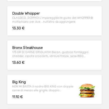
Double Whopper
CLASSICO…DOPPIO! L’impareggiabile gusto del WHOPPER®
moltiplicato per due. ..null'altro da aggiungere.
13.30 €
Bronx Steakhouse
175 GR DI CARNE GRIGLIATA! Bacon, gustoso formaggio
cheddar, cipolle croccanti, verdura fresca, salsa BBQ,
maionese e pane al mais.
13.60 €
Big King
NON MI BASTA.Il nostro BIG KING con doppia
carne di manzo alla griglia, doppio
formaggio e deliziosa salsa KING
11.10 €