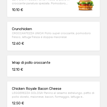
croccante panatura speziata. Pomodoro,
lattuga e maionese.
10.10 €
Crunchicken
CROCCANTEZZA UNICA! Pollo super croccante, pomodoro
fresco, lattuga fresca e doppia maionese
12.60 €
Wrap di pollo croccante
12.10 €
Chicken Royale Bacon Cheese
LEGGEREZZA GOLOSA! Panino al sesamo extralungo, petto di
pollo dorato, maionese, bacon, formaggio, lattuga e
pomodoro.
12.50 €