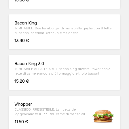
15.00 €
Bacon King
INIMITABILE. Due hamburger di manzo alla griglia con 8 fette
di bacon, cheddar, ketchup e maionese
13.40 €
Bacon King 3.0
INIMITABILE ALLA TERZA. Il Bacon King diventa Power con 3
fette di carne e ancora più formaggio e triplo bacon!
15.20 €
Whopper
CLASSICO IRRESISTIBILE. La ricetta del
leggendario WHOPPER®: carne di manzo alla
griglia e ingredienti freschi per un sapore
11.50 €
ineguagliabile.