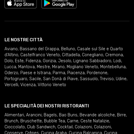
LE NOSTRE CITTÀ
Aviano
,
Bassano del Grappa
,
Belluno
,
Casale sul Sile e Quarto
d'Altino
,
Castelfranco Veneto
,
Cittadella
,
Conegliano
,
Cremona
,
Dolo
,
Este
,
Fidenza
,
Gorizia
,
Jesolo
,
Lignano Sabbiadoro
,
Lodi
,
Lucca
,
Mantova
,
Mestre
,
Mirano
,
Mogliano Veneto
,
Montebelluna
,
Oderzo
,
Paese e Istrana
,
Parma
,
Piacenza
,
Pordenone
,
Portogruaro
,
Sacile
,
San Donà di Piave
,
Sassuolo
,
Treviso
,
Udine
,
Vercelli
,
Vicenza
,
Vittorio Veneto
LE SPECIALITÀ DEI NOSTRI RISTORANTI
Alimentari
,
Arancini
,
Bagels
,
Bao Buns
,
Bevande alcoliche
,
Birre
,
Brunch
,
Bruschette
,
Bubble Tea
,
Carne
,
Ceste Natalizie
,
Cioccolato
,
Club Sandwich
,
Cocktail
,
Colazioni
,
Colazioni
,
Conserve
,
Crêpes
,
Cucina Araba
,
Cucina Balcanica
,
Cucina