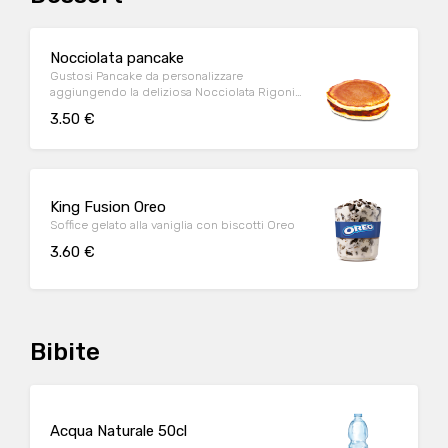
Nocciolata pancake
Gustosi Pancake da personalizzare
aggiungendo la deliziosa Nocciolata Rigoni
di Asiago
3.50 €
King Fusion Oreo
Soffice gelato alla vaniglia con biscotti Oreo
3.60 €
Bibite
Acqua Naturale 50cl