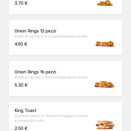
3.70 €
Onion Rings 12 pezzi
Anelli di cipolla in croccante panatura dorata
4.90 €
Onion Rings 16 pezzi
Anelli di cipolla in croccante panatura dorata
5.30 €
King Toast
Gustoso toast con filante formaggio svizzero
e prosciutto cotto
2.50 €