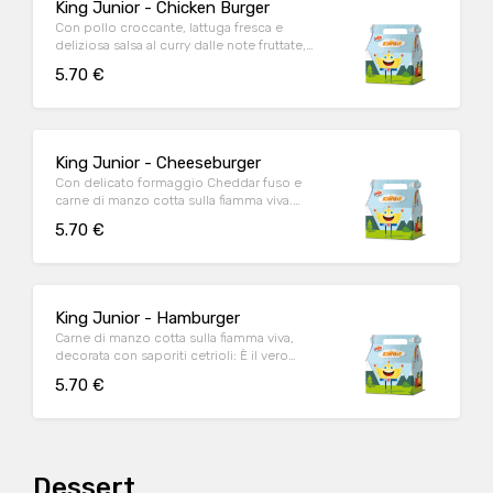
King Junior - Chicken Burger
Con pollo croccante, lattuga fresca e
deliziosa salsa al curry dalle note fruttate,
questo magnifico hamburger è l’ideale per
5.70 €
placare la voglia di pollo fuoripasto.
King Junior - Cheeseburger
Con delicato formaggio Cheddar fuso e
carne di manzo cotta sulla fiamma viva.
Allora, anche tu sorridi già?
5.70 €
King Junior - Hamburger
Carne di manzo cotta sulla fiamma viva,
decorata con saporiti cetrioli: È il vero
compimento del piacere
5.70 €
Dessert