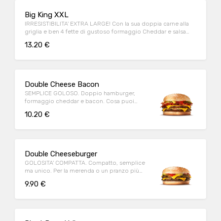
Big King XXL
IRRESISTIBILITA' EXTRA LARGE! Con la sua doppia carne alla
griglia e ben 4 fette di gustoso formaggio Cheddar e salsa
King!
13.20 €
Double Cheese Bacon
SEMPLICE GOLOSO. Doppio hamburger,
formaggio cheddar e bacon. Cosa puoi
chiedere di più?
10.20 €
Double Cheeseburger
GOLOSITA' COMPATTA. Compatto, semplice
ma unico. Per la merenda o un pranzo più
light, gusto assicurato!
9.90 €