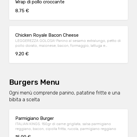
Wrap di pollo croccante
8.75 €
Chicken Royale Bacon Cheese
LEGGEREZZA GOLOSA! Panino al sesamo extralungo, petto di
pollo dorato, maionese, bacon, formaggio, lattuga e
pomodoro.
9.20 €
Burgers Menu
Ogni menù comprende panino, patatine fritte e una
bibita a scelta
Parmigiano Burger
ITALIAN KINGS. 150gr di carne grigliata, salsa parmigiano
reggiano, bacon, cipolla fritta, rucola, parmigiano reggiano