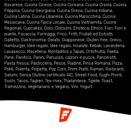
Bavarese
,
Cucina Cinese
,
Cucina Coreana
,
Cucina Creola
,
Cucina
Filippina
,
Cucina Georgiana
,
Cucina Greca
,
Cucina Indiana
,
Cucina Latina
,
Cucina Libanese
,
Cucina Marocchina
,
Cucina
Messicana
,
Cucina Tipica Locale
,
Cucina Vietnamita
,
Cucine
Regionali
,
Cupcakes
,
Dolci
,
Dolciumi
,
Enoteca
,
Etnico
,
Fiori
,
Fiori e
piante
,
Focaccia
,
Formaggi
,
Frico
,
Fritti
,
Frullati ed Estratti
,
Galletto
,
Gastronomia
,
Gelato
,
Giapponese
,
Gluten free
,
Greco
,
Hamburger
,
Idee regalo
,
Idee regalo
,
Insalate
,
Kebab
,
Lavanderia
,
Lavasecco
,
Macelleria
,
Montaditos y Tapas
,
Ortofrutta
,
Paella
,
Pane
,
Panificio
,
Panini
,
Panuozzi, calzoni e pucce
,
Panzerotti
,
Pasta fresca
,
Pasticceria
,
Pesce
,
Piadine
,
Pinsa Romana
,
Pizza
,
Pokè
,
Polenta
,
Polpette
,
Pop Corn
,
Primi Piatti
,
Ramen
,
Ristoranti
,
Salumi
,
Senza Glutine certificato AIC
,
Street Food
,
Sughi Pronti
,
Sushi
,
Tacos
,
Taglieri
,
Tex-mex
,
Thailandese
,
Tigelle
,
Toast
,
Tramezzino
,
Vegetariano e Vegano
,
Vini
,
Yogurt