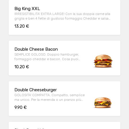
Big King XXL
IRRESISTIBILITA' EXTRA LARGE! Con la sua doppia carne alla
griglia e ben 4 fette di gustoso formaggio Cheddar e salsa
King!
13.20 €
Double Cheese Bacon
SEMPLICE GOLOSO. Doppio hamburger,
formaggio cheddar e bacon. Cosa puoi
chiedere di più?
10.20 €
Double Cheeseburger
GOLOSITA' COMPATTA. Compatto, semplice
ma unico. Per la merenda o un pranzo più
light, gusto assicurato!
9.90 €