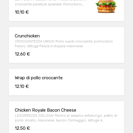
croccante panatura speziata. Pomodoro,
lattuga e maionese.
10.10 €
Crunchicken
CROCCANTEZZA UNICA! Pollo super croccante, pomodoro
fresco, lattuga fresca e doppia maionese
12.60 €
Wrap di pollo croccante
12.10 €
Chicken Royale Bacon Cheese
LEGGEREZZA GOLOSA! Panino al sesamo extralungo, petto di
pollo dorato, maionese, bacon, formaggio, lattuga e
pomodoro.
12.50 €