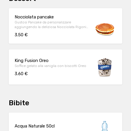
Nocciolata pancake
Gustosi Pancake da personalizzare
aggiungendo la deliziosa Nocciolata Rigoni
di Asiago
3.50 €
King Fusion Oreo
Soffice gelato alla vaniglia con biscotti Oreo
3.60 €
Bibite
Acqua Naturale 50cl