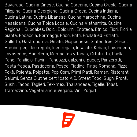
Bavarese
,
Cucina Cinese
,
Cucina Coreana
,
Cucina Creola
,
Cucina
Filippina
,
Cucina Georgiana
,
Cucina Greca
,
Cucina Indiana
,
Cucina Latina
,
Cucina Libanese
,
Cucina Marocchina
,
Cucina
Messicana
,
Cucina Tipica Locale
,
Cucina Vietnamita
,
Cucine
Regionali
,
Cupcakes
,
Dolci
,
Dolciumi
,
Enoteca
,
Etnico
,
Fiori
,
Fiori e
piante
,
Focaccia
,
Formaggi
,
Frico
,
Fritti
,
Frullati ed Estratti
,
Galletto
,
Gastronomia
,
Gelato
,
Giapponese
,
Gluten free
,
Greco
,
Hamburger
,
Idee regalo
,
Idee regalo
,
Insalate
,
Kebab
,
Lavanderia
,
Lavasecco
,
Macelleria
,
Montaditos y Tapas
,
Ortofrutta
,
Paella
,
Pane
,
Panificio
,
Panini
,
Panuozzi, calzoni e pucce
,
Panzerotti
,
Pasta fresca
,
Pasticceria
,
Pesce
,
Piadine
,
Pinsa Romana
,
Pizza
,
Pokè
,
Polenta
,
Polpette
,
Pop Corn
,
Primi Piatti
,
Ramen
,
Ristoranti
,
Salumi
,
Senza Glutine certificato AIC
,
Street Food
,
Sughi Pronti
,
Sushi
,
Tacos
,
Taglieri
,
Tex-mex
,
Thailandese
,
Tigelle
,
Toast
,
Tramezzino
,
Vegetariano e Vegano
,
Vini
,
Yogurt