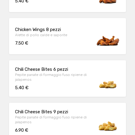
5.40 €
Chicken Wings 8 pezzi
Alette di pollo calde e saporite
7.50 €
Chili Cheese Bites 6 pezzi
Pepite panate di formaggio fuso ripiene di
jalapenos
5.40 €
Chili Cheese Bites 9 pezzi
Pepite panate di formaggio fuso ripiene di
jalapenos
6.90 €