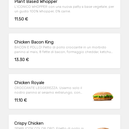
Plant Based Whopper
L’ICONICO WHOPPER con una nuova patty a base vegetale, per
un gusto 100% Whopper, 0% carne.
11.50 €
Chicken Bacon King
BACON E POLLO! Petto di pollo croccante in un morbido
panino al mais, 8 fette di bacon, formaggio cheddar, ketchup,
maionese
13.30 €
Chicken Royale
CROCCANTE LEGGEREZZA. Usiamo solo il
nostro panino al sesamo extralungo, con
tanto petto di pollo dorato.
11.10 €
Crispy Chicken
SEMPLICITA' COLOR ORO. Filetto di pollo in