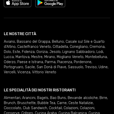
LE NOSTRE CITTÀ
Aviano
,
Bassano del Grappa
,
Belluno
,
Casale sul Sile e Quarto
d'Altino
,
Castelfranco Veneto
,
Cittadella
,
Conegliano
,
Cremona
,
Dolo
,
Este
,
Fidenza
,
Gorizia
,
Jesolo
,
Lignano Sabbiadoro
,
Lodi
,
Lucca
,
Mantova
,
Mestre
,
Mirano
,
Mogliano Veneto
,
Montebelluna
,
Oderzo
,
Paese e Istrana
,
Parma
,
Piacenza
,
Pordenone
,
Portogruaro
,
Sacile
,
San Donà di Piave
,
Sassuolo
,
Treviso
,
Udine
,
Vercelli
,
Vicenza
,
Vittorio Veneto
LE SPECIALITÀ DEI NOSTRI RISTORANTI
Alimentari
,
Arancini
,
Bagels
,
Bao Buns
,
Bevande alcoliche
,
Birre
,
Brunch
,
Bruschette
,
Bubble Tea
,
Carne
,
Ceste Natalizie
,
Cioccolato
,
Club Sandwich
,
Cocktail
,
Colazioni
,
Colazioni
,
Conserve
,
Crêpes
,
Cucina Araba
,
Cucina Balcanica
,
Cucina