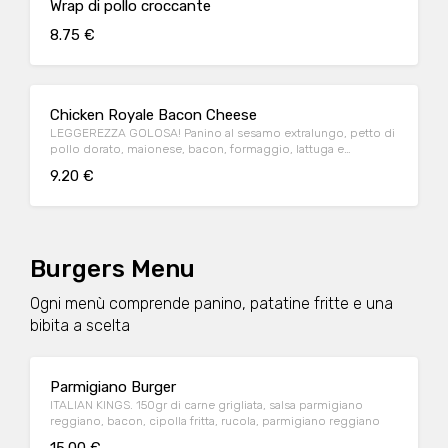
Wrap di pollo croccante
8.75 €
Chicken Royale Bacon Cheese
LEGGEREZZA GOLOSA! Panino al sesamo extralungo, petto di
pollo dorato, maionese, bacon, formaggio, lattuga e
pomodoro.
9.20 €
Burgers Menu
Ogni menù comprende panino, patatine fritte e una
bibita a scelta
Parmigiano Burger
ITALIAN KINGS. 150gr di carne grigliata, salsa parmigiano
reggiano, bacon, cipolla fritta, rucola, parmigiano reggiano