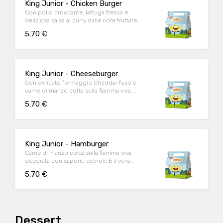
King Junior - Chicken Burger
Con pollo croccante, lattuga fresca e
deliziosa salsa al curry dalle note fruttate,
questo magnifico hamburger è l’ideale per
5.70 €
placare la voglia di pollo fuoripasto.
King Junior - Cheeseburger
Con delicato formaggio Cheddar fuso e
carne di manzo cotta sulla fiamma viva.
Allora, anche tu sorridi già?
5.70 €
King Junior - Hamburger
Carne di manzo cotta sulla fiamma viva,
decorata con saporiti cetrioli: È il vero
compimento del piacere
5.70 €
Dessert