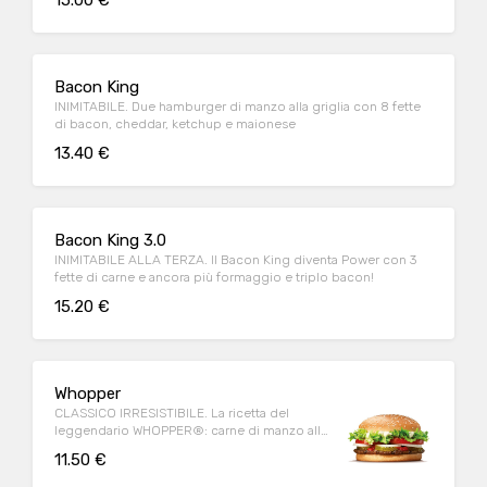
15.00 €
Bacon King
INIMITABILE. Due hamburger di manzo alla griglia con 8 fette
di bacon, cheddar, ketchup e maionese
13.40 €
Bacon King 3.0
INIMITABILE ALLA TERZA. Il Bacon King diventa Power con 3
fette di carne e ancora più formaggio e triplo bacon!
15.20 €
Whopper
CLASSICO IRRESISTIBILE. La ricetta del
leggendario WHOPPER®: carne di manzo alla
griglia e ingredienti freschi per un sapore
11.50 €
ineguagliabile.