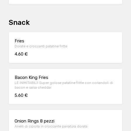
Snack
Fries
Dorate e croccanti patatine fritte
4.60 €
Bacon King Fries
LE INIMITABILI! Super golose patatine fritte con coriandoli di
bacon e salsa cheddar
5.60 €
Onion Rings 8 pezzi
Anelli di cipolla in croccante panatura dorata