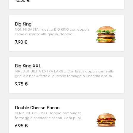
10.50 €
Big King
NON MI BASTA.Il nostro BIG KING con doppia
carne di manzo alla griglia, doppio
formaggio e deliziosa salsa KING
7.90 €
Big King XXL
IRRESISTIBILITA' EXTRA LARGE! Con la sua doppia carne alla
griglia e ben 4 fette di gustoso formaggio Cheddar e salsa
King!
9.75 €
Double Cheese Bacon
SEMPLICE GOLOSO. Doppio hamburger,
formaggio cheddar e bacon. Cosa puoi
chiedere di più?
6.95 €