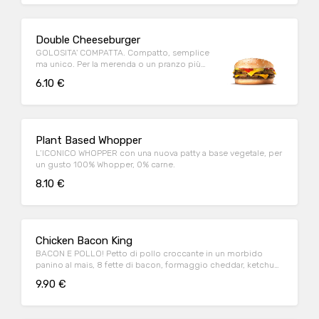
Double Cheeseburger
GOLOSITA' COMPATTA. Compatto, semplice
ma unico. Per la merenda o un pranzo più
light, gusto assicurato!
6.10 €
Plant Based Whopper
L’ICONICO WHOPPER con una nuova patty a base vegetale, per
un gusto 100% Whopper, 0% carne.
8.10 €
Chicken Bacon King
BACON E POLLO! Petto di pollo croccante in un morbido
panino al mais, 8 fette di bacon, formaggio cheddar, ketchup,
maionese
9.90 €