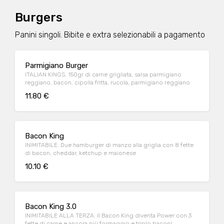
Burgers
Panini singoli. Bibite e extra selezionabili a pagamento
Parmigiano Burger
ITALIAN KINGS. 150gr di carne grigliata, salsa parmigiano
reggiano, bacon, cipolla fritta, rucola, parmigiano reggiano
11.80 €
Bacon King
INIMITABILE. Due hamburger di manzo alla griglia con 8 fette
di bacon, cheddar, ketchup e maionese
10.10 €
Bacon King 3.0
INIMITABILE ALLA TERZA. Il Bacon King diventa Power con 3
fette di carne e ancora più formaggio e triplo bacon!