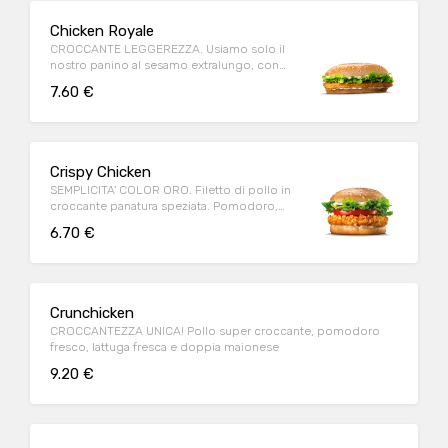
Chicken Royale
CROCCANTE LEGGEREZZA. Usiamo solo il
nostro panino al sesamo extralungo, con
tanto petto di pollo dorato.
7.60 €
Crispy Chicken
SEMPLICITA' COLOR ORO. Filetto di pollo in
croccante panatura speziata. Pomodoro,
lattuga e maionese.
6.70 €
Crunchicken
CROCCANTEZZA UNICA! Pollo super croccante, pomodoro
fresco, lattuga fresca e doppia maionese
9.20 €