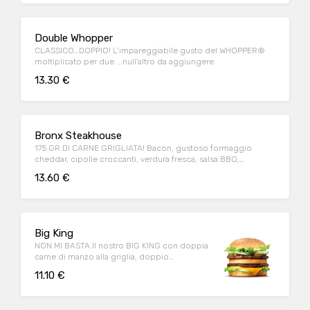
Double Whopper
CLASSICO…DOPPIO! L’impareggiabile gusto del WHOPPER®
moltiplicato per due. ..null'altro da aggiungere.
13.30 €
Bronx Steakhouse
175 GR DI CARNE GRIGLIATA! Bacon, gustoso formaggio
cheddar, cipolle croccanti, verdura fresca, salsa BBQ,
maionese e pane al mais.
13.60 €
Big King
NON MI BASTA.Il nostro BIG KING con doppia
carne di manzo alla griglia, doppio
formaggio e deliziosa salsa KING
11.10 €