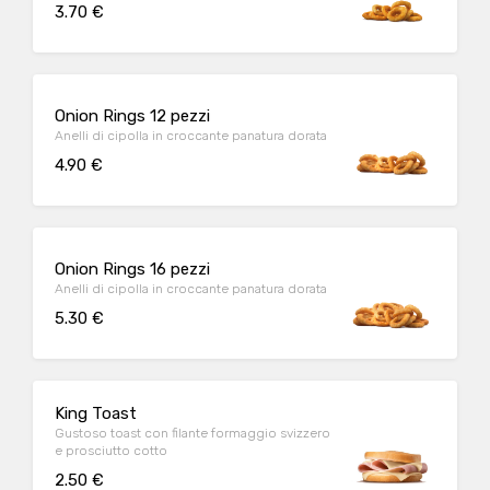
3.70 €
Onion Rings 12 pezzi
Anelli di cipolla in croccante panatura dorata
4.90 €
Onion Rings 16 pezzi
Anelli di cipolla in croccante panatura dorata
5.30 €
King Toast
Gustoso toast con filante formaggio svizzero
e prosciutto cotto
2.50 €