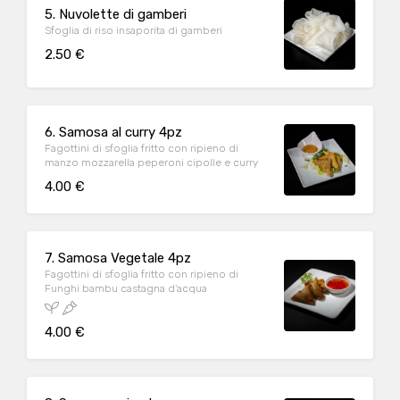
5. Nuvolette di gamberi
Sfoglia di riso insaporita di gamberi
2.50 €
6. Samosa al curry 4pz
Fagottini di sfoglia fritto con ripieno di
manzo mozzarella peperoni cipolle e curry
4.00 €
7. Samosa Vegetale 4pz
Fagottini di sfoglia fritto con ripieno di
Funghi bambu castagna d'acqua
4.00 €