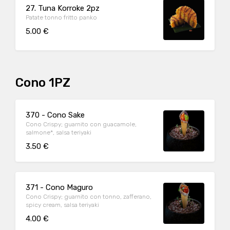
27. Tuna Korroke 2pz
Patate tonno fritto panko
5.00 €
Cono 1PZ
370 - Cono Sake
Cono Crispy; guarnito con guacamole,
salmone*, salsa teriyaki
3.50 €
371 - Cono Maguro
Cono Crispy; guarnito con tonno, zafferano,
spicy cream, salsa teriyaki
4.00 €