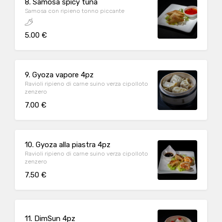
8. Samosa spicy tuna
Samosa con ripieno tonno piccante
5.00 €
9. Gyoza vapore 4pz
Ravioli ripieno di carne suino verza cipolloto
zenzero
7.00 €
10. Gyoza alla piastra 4pz
Ravioli ripieno di carne suino verza cipolloto
zenzero
7.50 €
11. DimSun 4pz