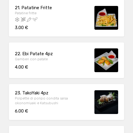
21. Patatine Fritte
Patatine fritte
3.00 €
22. Ebi Patate 4pz
Gamberi con patate
4.00 €
23. TakoYaki 4pz
Polpette di polipo condita salsa
okonomiyaki e Katsubushi
6.00 €