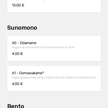
13.00 €
Sunomono
60 - Edamame
Fagioli di soia bolliti con limone e olio di oliva
4.00 €
61 - Gomawakame*
Alghe giapponesi dolci; insaporite con sesamo e peperoncini
4.00 €
Bento