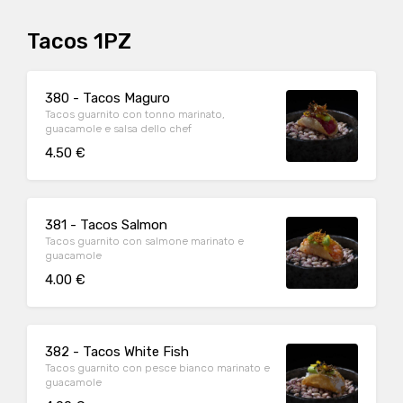
Tacos 1PZ
380 - Tacos Maguro
Tacos guarnito con tonno marinato,
guacamole e salsa dello chef
4.50 €
381 - Tacos Salmon
Tacos guarnito con salmone marinato e
guacamole
4.00 €
382 - Tacos White Fish
Tacos guarnito con pesce bianco marinato e
guacamole