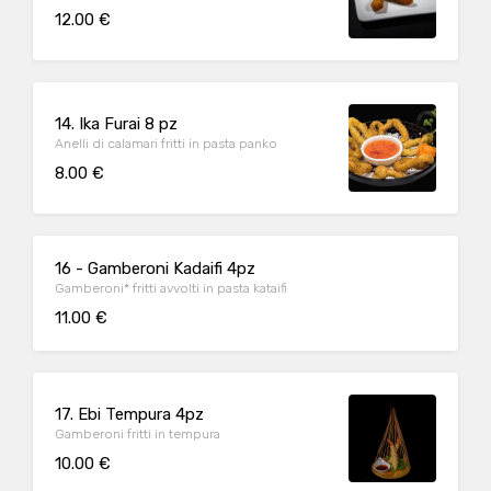
12.00 €
14. Ika Furai 8 pz
Anelli di calamari fritti in pasta panko
8.00 €
16 - Gamberoni Kadaifi 4pz
Gamberoni* fritti avvolti in pasta kataifi
11.00 €
17. Ebi Tempura 4pz
Gamberoni fritti in tempura
10.00 €