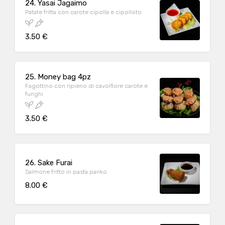
24. Yasai Jagaimo
Patate fritta con carote cipolla e cipolloto
3.50 €
25. Money bag 4pz
Fagottino con ripieno di cavolfiore carote e
funghi
3.50 €
26. Sake Furai
Salmone fritto in pasta panko
8.00 €