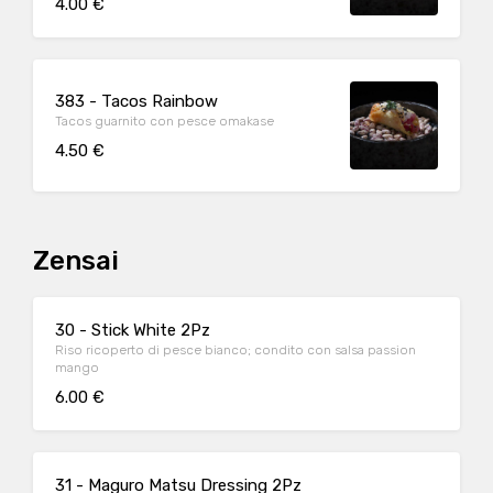
4.00 €
383 - Tacos Rainbow
Tacos guarnito con pesce omakase
4.50 €
Zensai
30 - Stick White 2Pz
Riso ricoperto di pesce bianco; condito con salsa passion
mango
6.00 €
31 - Maguro Matsu Dressing 2Pz