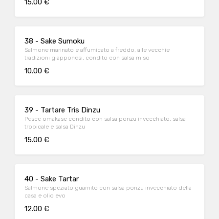
15.00 €
38 - Sake Sumoku
Salmone marinato e affumicato a freddo, alle vecchie
tradizioni giapponesi, condito con salsa miso
10.00 €
39 - Tartare Tris Dinzu
Pesce omakase condito con salsa ponzu invecchiato, salsa
tropicale e salsa Dinzu
15.00 €
40 - Sake Tartar
Salmone speziato guarnito con salsa ponzu invecchiato della
casa e olio evo
12.00 €