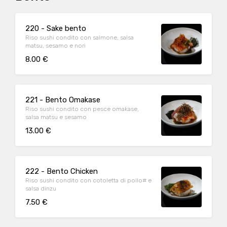
220 - Sake bento
Riso sushi condito con salmone, salsa
matsu, sesamo e nori
8.00 €
221 - Bento Omakase
Riso sushi condito con pesce omakase,
salsa matsu e sesamo
13.00 €
222 - Bento Chicken
Riso sushi condito con cotoletta di pollo# e
salsa dinzu
7.50 €