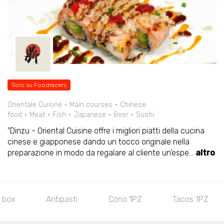
Solo su Foodracers
Orientale Cuisine
Main courses
Chinese
food
Meat
Fish
Japanese
Beer
Sushi
"Dinzu - Oriental Cuisine offre i migliori piatti della cucina
cinese e giapponese dando un tocco originale nella
preparazione in modo da regalare al cliente un'espe
...
altro
 box
Antipasti
Cono 1PZ
Tacos 1PZ