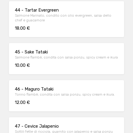
44 - Tartar Evergreen
Salmone Marinato, condito con olio evergreen, salsa dello
chef e guacamole
18.00 €
45 - Sake Tataki
Salmone flambè, condita con salsa ponzu, spicy cream e ikura
10.00 €
46 - Maguro Tataki
Tonno flambè, condita con salsa ponzu, spicy cream e ikura.
12.00 €
47 - Cevice Jalapenio
Sottili fette di ricciola, guarnito con jalapenio e salsa ponzu