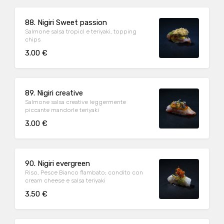
88. Nigiri Sweet passion
Salmone salsa tropicl e teriyaki, topping
chips
3.00 €
89. Nigiri creative
Salmone salsa creative leggermente
piccante mandorle teriyaki
3.00 €
90. Nigiri evergreen
Riso, Pesce Bianco flambato; condito con
cream cheese e salsa teriyaki
3.50 €