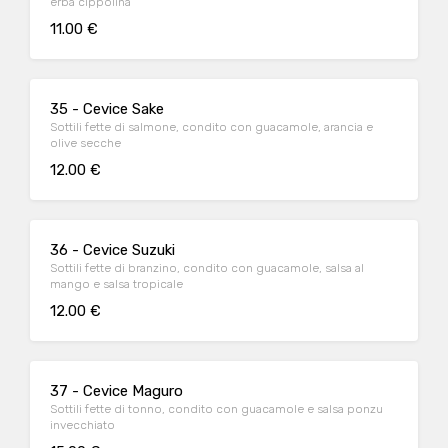
erba cippolina
11.00 €
35 - Cevice Sake
Sottili fette di salmone, condito con guacamole, arancia e
olive secche
12.00 €
36 - Cevice Suzuki
Sottili fette di branzino, condito con guacamole, salsa al
mango e salsa tropicale
12.00 €
37 - Cevice Maguro
Sottili fette di tonno, condito con guacamole e salsa ponzu
invecchiato