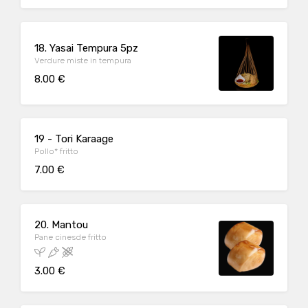
18. Yasai Tempura 5pz
Verdure miste in tempura
8.00 €
19 - Tori Karaage
Pollo* fritto
7.00 €
20. Mantou
Pane cinesde fritto
3.00 €