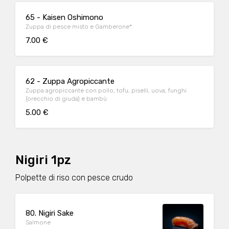
65 - Kaisen Oshimono
Zuppa di pesce misto e Gamberone*
7.00 €
62 - Zuppa Agropiccante
Zuppa agropiccante con pollo, tofu, piselli, uova, funghi
(orecchio di giuda) e bambù
5.00 €
Nigiri 1pz
Polpette di riso con pesce crudo
80. Nigiri Sake
Salmone