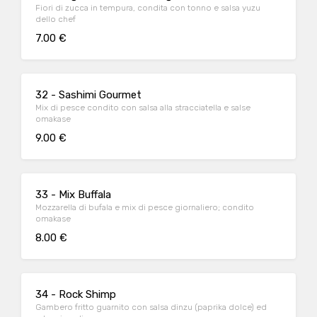
Fiori di zucca in tempura, condita con tonno e salsa yuzu
dello chef
7.00 €
32 - Sashimi Gourmet
Mix di pesce condito con salsa alla stracciatella e salse
omakase
9.00 €
33 - Mix Buffala
Mozzarella di bufala e mix di pesce giornaliero; condito
omakase
8.00 €
34 - Rock Shimp
Gambero fritto guarnito con salsa dinzu (paprika dolce) ed