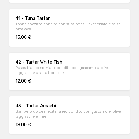
41 - Tuna Tartar
Tonno speziato condito con salsa ponzu invecchiato e salse
omakase
15.00 €
42 - Tartar White Fish
Pesce bianco speziato, condito con guacamole, olive
taggiasche e salsa tropicale
12.00 €
43 - Tartar Amaebi
Gambero dolce mediterraneo condito con guacamole, olive
taggiasche e lime
18.00 €