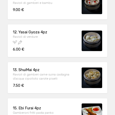
Ravioli di gamberi e bambu
9.00 €
12. Yasai Gyoza 4pz
Ravioli di verdure
6.00 €
13. ShuiMai 4pz
Ravioli di gamberi carne suina castagna
d'acqua cipolloto carote piselli
7.50 €
15. Ebi Furai 4pz
Gamberoni fritti pasta panko