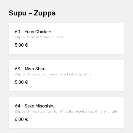
Supu - Zuppa
60 - Yumi Chicken
Zuppa di pollo*, mais e uovo
5.00 €
63 - Miso Shiru
Zuppa di miso, tofu, wakame ed erba cipollina
5.00 €
64 - Sake Misoshiru
Zuppa di miso con salmone#, wakame,erba cipollina e funghi
6.00 €