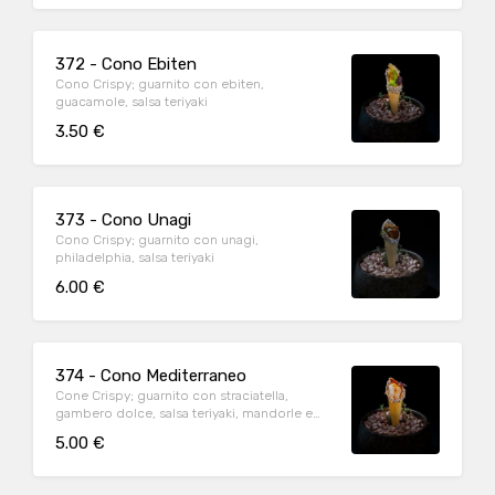
372 - Cono Ebiten
Cono Crispy; guarnito con ebiten,
guacamole, salsa teriyaki
3.50 €
373 - Cono Unagi
Cono Crispy; guarnito con unagi,
philadelphia, salsa teriyaki
6.00 €
374 - Cono Mediterraneo
Cone Crispy; guarnito con straciatella,
gambero dolce, salsa teriyaki, mandorle e
nori
5.00 €