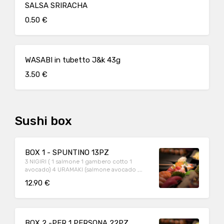
SALSA SRIRACHA
0.50 €
WASABI in tubetto J&k 43g
3.50 €
Sushi box
BOX 1 - SPUNTINO 13PZ
3 NIGIRI ( 1 salmone 1 gambero cotto 1
avocado) 4 URAMAKI (salmone avocado ,
Philadelphia ) 6 HOSOMAKI (Salmone)
12.90 €
BOX 2 -PER 1 PERSONA 22PZ