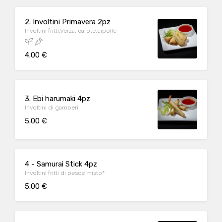
2. Involtini Primavera 2pz
Involtini fritti,Verza, carote,cipolle
4.00 €
3. Ebi harumaki 4pz
Involtini di gamberi
5.00 €
4 - Samurai Stick 4pz
Involtini fritti di pesce misto*
5.00 €