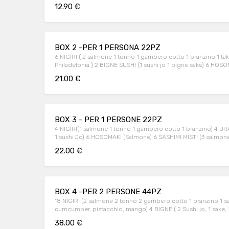
12.90 €
BOX 2 -PER 1 PERSONA 22PZ
6 NIGIRI ( 2 salmone 1 tonno 1 gambero cotto 1 branzino 1 t
Philadelphia ) 2 BIGNE SUSHI (1 sushi jo 1 bigne sake) 6 HOS
21.00 €
BOX 3 - PER 1 PERSONE 22PZ
4 NIGIRI(1 salmone 1 tonno 1 gambero cotto 1 branzino) 4 U
1 sushi Jo) 6 HOSOMAKI (Salmone) 6 SASHIMI MISTI (3 salmone
22.00 €
BOX 4 -PER 2 PERSONE 44PZ
"8 NIGIRI (2 salmone 2 tonno 2 gambero cotto 1 branzino 1 sa
cumcumber, pistacchio, mango) 4 BIGNE ( 2 Sushi jo, 1 sake, 
california )
38.00 €