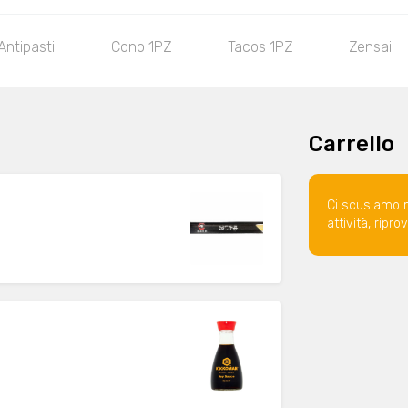
Antipasti
Cono 1PZ
Tacos 1PZ
Zensai
Carrello
Ci scusiamo 
attività, ripr