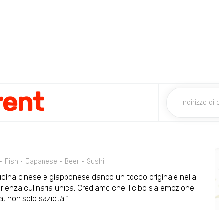
rent
Fish
Japanese
Beer
Sushi
la cucina cinese e giapponese dando un tocco originale nella
rienza culinaria unica. Crediamo che il cibo sia emozione
a, non solo sazietà!"