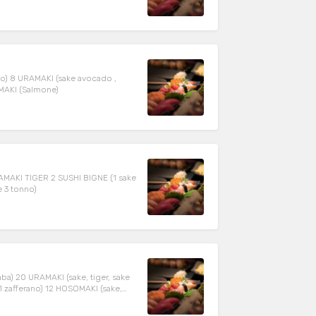
ako) 8 URAMAKI (sake avocado ,
OMAKI (Salmone)
RAMAKI TIGER 2 SUSHI BIGNE (1 sake
 3 tonno)
ba) 20 URAMAKI (sake, tiger, sake
1 zafferano) 12 HOSOMAKI (sake,