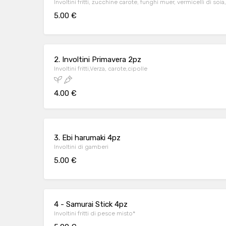
Involtini fritti, zucchine carote, funghi muer, vermicelli di soi
5.00 €
2. Involtini Primavera 2pz
Involtini fritti,Verza, carote,cipolle
4.00 €
3. Ebi harumaki 4pz
Involtini di gamberi
5.00 €
4 - Samurai Stick 4pz
Involtini fritti di pesce misto*