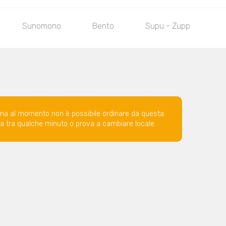
Sunomono
Bento
Supu - Zuppa
ma al momento non è possibile ordinare da questa
ova tra qualche minuto o prova a cambiare locale.