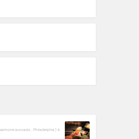
salmone avocado , Philadelphia ) 6