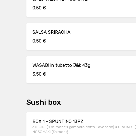
0.50 €
SALSA SRIRACHA
0.50 €
WASABI in tubetto J&k 43g
3.50 €
Sushi box
BOX 1 - SPUNTINO 13PZ
3 NIGIRI ( 1 salmone 1 gambero cotto 1 avocado) 4 URAMAKI (
HOSOMAKI (Salmone)