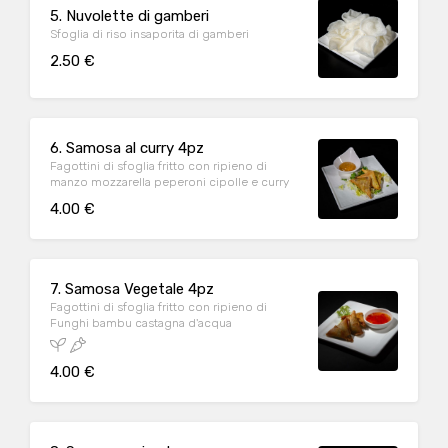
5. Nuvolette di gamberi
Sfoglia di riso insaporita di gamberi
2.50 €
6. Samosa al curry 4pz
Fagottini di sfoglia fritto con ripieno di
manzo mozzarella peperoni cipolle e curry
4.00 €
7. Samosa Vegetale 4pz
Fagottini di sfoglia fritto con ripieno di
Funghi bambu castagna d'acqua
4.00 €