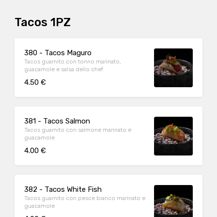
Tacos 1PZ
380 - Tacos Maguro
Tacos guarnito con tonno marinato,
guacamole e salsa dello chef
4.50 €
381 - Tacos Salmon
Tacos guarnito con salmone marinato e
guacamole
4.00 €
382 - Tacos White Fish
Tacos guarnito con pesce bianco marinato e
guacamole