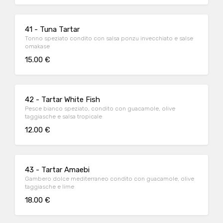
41 - Tuna Tartar
Tonno speziato condito con salsa ponzu invecchiato e salse
omakase
15.00 €
42 - Tartar White Fish
Pesce bianco speziato, condito con guacamole, olive
taggiasche e salsa tropicale
12.00 €
43 - Tartar Amaebi
Gambero dolce mediterraneo condito con guacamole, olive
taggiasche e lime
18.00 €