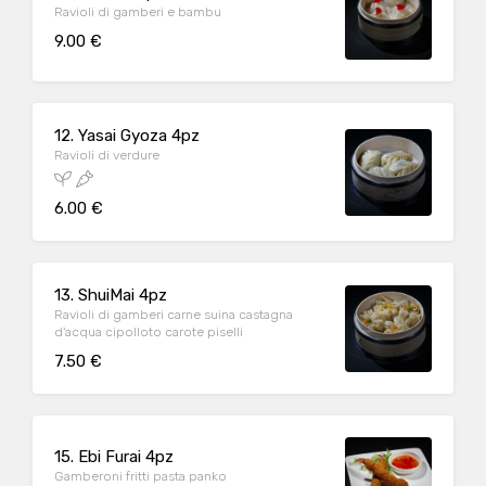
Ravioli di gamberi e bambu
9.00 €
12. Yasai Gyoza 4pz
Ravioli di verdure
6.00 €
13. ShuiMai 4pz
Ravioli di gamberi carne suina castagna
d'acqua cipolloto carote piselli
7.50 €
15. Ebi Furai 4pz
Gamberoni fritti pasta panko