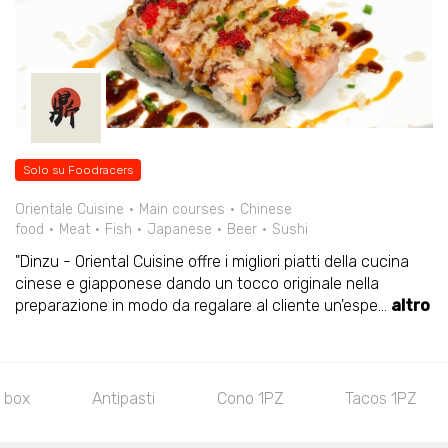
Solo su Foodracers
Orientale Cuisine
Main courses
Chinese
food
Meat
Fish
Japanese
Beer
Sushi
"Dinzu - Oriental Cuisine offre i migliori piatti della cucina
cinese e giapponese dando un tocco originale nella
preparazione in modo da regalare al cliente un'espe
...
altro
 box
Antipasti
Cono 1PZ
Tacos 1PZ