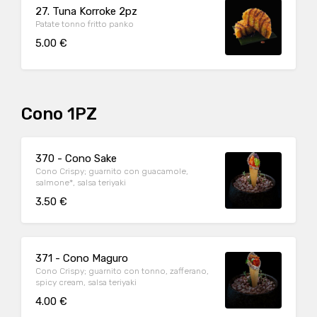
27. Tuna Korroke 2pz
Patate tonno fritto panko
5.00 €
Cono 1PZ
370 - Cono Sake
Cono Crispy; guarnito con guacamole,
salmone*, salsa teriyaki
3.50 €
371 - Cono Maguro
Cono Crispy; guarnito con tonno, zafferano,
spicy cream, salsa teriyaki
4.00 €