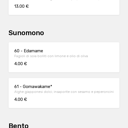
13.00 €
Sunomono
60 - Edamame
Fagioli di soia bolliti con limone e olio di oliva
4.00 €
61 - Gomawakame*
Alghe giapponesi dolci; insaporite con sesamo e peperoncini
4.00 €
Bento