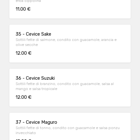
erba cippolina
11.00 €
35 - Cevice Sake
Sottili fette di salmone, condito con guacamole, arancia e
olive secche
12.00 €
36 - Cevice Suzuki
Sottili fette di branzino, condito con guacamole, salsa al
mango e salsa tropicale
12.00 €
37 - Cevice Maguro
Sottili fette di tonno, condito con guacamole e salsa ponzu
invecchiato