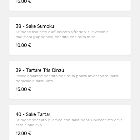
15.00 €
38 - Sake Sumoku
Salmone marinato e affumicato a freddo, alle vecchie
tradizioni giapponesi, condito con salsa miso
10.00 €
39 - Tartare Tris Dinzu
Pesce omakase condito con salsa ponzu invecchiato, salsa
tropicale e salsa Dinzu
15.00 €
40 - Sake Tartar
Salmone speziato guarnito con salsa ponzu invecchiato della
casa e olio evo
12.00 €