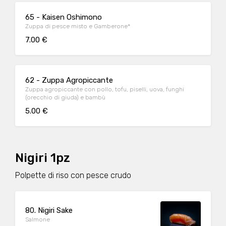
65 - Kaisen Oshimono
Zuppa di pesce misto e Gamberone*
7.00 €
62 - Zuppa Agropiccante
Zuppa agropiccante con pollo, tofu, piselli, uova, funghi
(orecchio di giuda) e bambù
5.00 €
Nigiri 1pz
Polpette di riso con pesce crudo
80. Nigiri Sake
Salmone