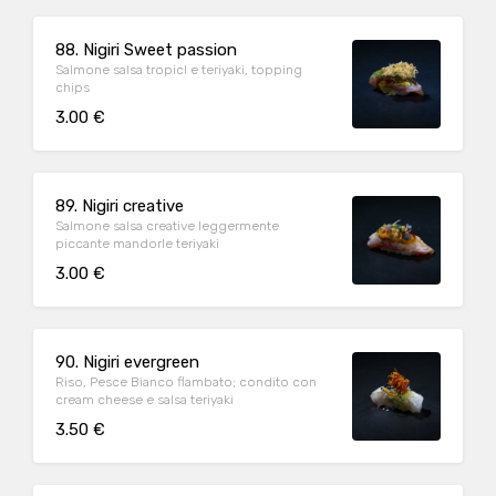
88. Nigiri Sweet passion
Salmone salsa tropicl e teriyaki, topping
chips
3.00 €
89. Nigiri creative
Salmone salsa creative leggermente
piccante mandorle teriyaki
3.00 €
90. Nigiri evergreen
Riso, Pesce Bianco flambato; condito con
cream cheese e salsa teriyaki
3.50 €