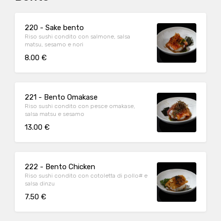
220 - Sake bento
Riso sushi condito con salmone, salsa
matsu, sesamo e nori
8.00 €
221 - Bento Omakase
Riso sushi condito con pesce omakase,
salsa matsu e sesamo
13.00 €
222 - Bento Chicken
Riso sushi condito con cotoletta di pollo# e
salsa dinzu
7.50 €