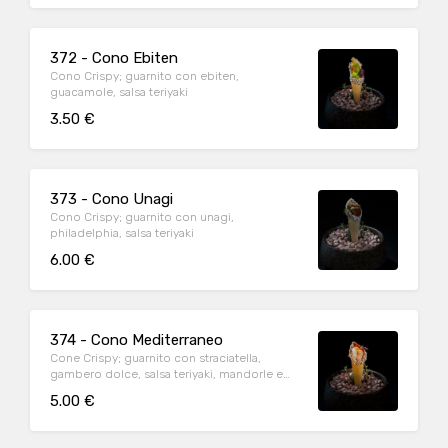
372 - Cono Ebiten
Cono Crispy; guarnito con ebiten,
guacamole, salsa teriyaki
3.50 €
373 - Cono Unagi
Cono Crispy; guarnito con unagi,
philadelphia, salsa teriyaki
6.00 €
374 - Cono Mediterraneo
Cone Crispy; guarnito con straciatella,
gambero dolce, salsa teriyaki, mandorle e
nori
5.00 €