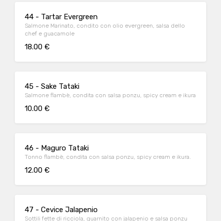
44 - Tartar Evergreen
Salmone Marinato, condito con olio evergreen, salsa dello
chef e guacamole
18.00 €
45 - Sake Tataki
Salmone flambè, condita con salsa ponzu, spicy cream e ikura
10.00 €
46 - Maguro Tataki
Tonno flambè, condita con salsa ponzu, spicy cream e ikura.
12.00 €
47 - Cevice Jalapenio
Sottili fette di ricciola, guarnito con jalapenio e salsa ponzu