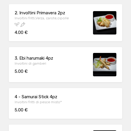
2. Involtini Primavera 2pz
Involtini fritti,Verza, carote,cipolle
4.00 €
3. Ebi harumaki 4pz
Involtini di gamberi
5.00 €
4 - Samurai Stick 4pz
Involtini fritti di pesce misto*
5.00 €