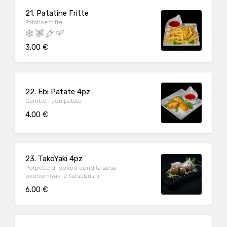
21. Patatine Fritte
Patatine fritte
3.00 €
22. Ebi Patate 4pz
Gamberi con patate
4.00 €
23. TakoYaki 4pz
Polpette di polipo condita salsa
okonomiyaki e Katsubushi
6.00 €