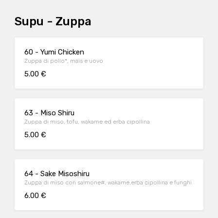
Supu - Zuppa
60 - Yumi Chicken
Zuppa di pollo*, mais e uovo
5.00 €
63 - Miso Shiru
Zuppa di miso, tofu, wakame ed erba cipollina
5.00 €
64 - Sake Misoshiru
Zuppa di miso con salmone#, wakame,erba cipollina e funghi
6.00 €