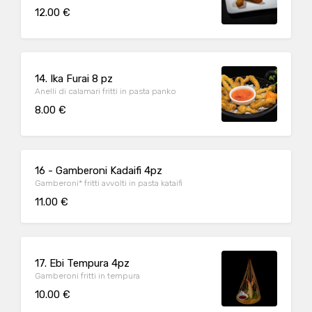
12.00 €
14. Ika Furai 8 pz
Anelli di calamari fritti in pasta panko
8.00 €
16 - Gamberoni Kadaifi 4pz
Gamberoni* fritti avvolti in pasta kataifi
11.00 €
17. Ebi Tempura 4pz
Gamberoni fritti in tempura
10.00 €