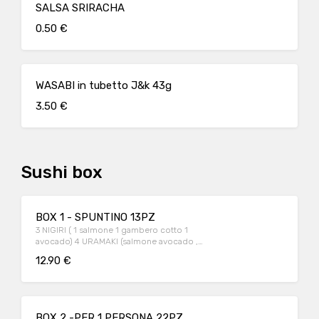
SALSA SRIRACHA
0.50 €
WASABI in tubetto J&k 43g
3.50 €
Sushi box
BOX 1 - SPUNTINO 13PZ
3 NIGIRI ( 1 salmone 1 gambero cotto 1
avocado) 4 URAMAKI (salmone avocado ,
Philadelphia ) 6 HOSOMAKI (Salmone)
12.90 €
BOX 2 -PER 1 PERSONA 22PZ