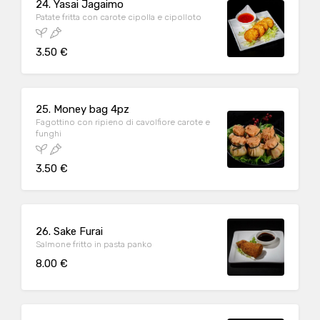
24. Yasai Jagaimo
Patate fritta con carote cipolla e cipolloto
3.50 €
25. Money bag 4pz
Fagottino con ripieno di cavolfiore carote e
funghi
3.50 €
26. Sake Furai
Salmone fritto in pasta panko
8.00 €