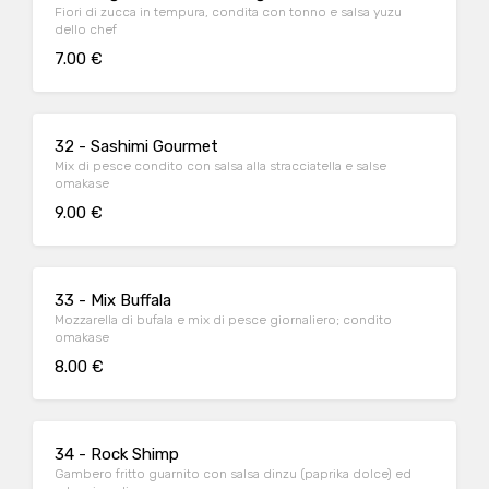
Fiori di zucca in tempura, condita con tonno e salsa yuzu
dello chef
7.00 €
32 - Sashimi Gourmet
Mix di pesce condito con salsa alla stracciatella e salse
omakase
9.00 €
33 - Mix Buffala
Mozzarella di bufala e mix di pesce giornaliero; condito
omakase
8.00 €
34 - Rock Shimp
Gambero fritto guarnito con salsa dinzu (paprika dolce) ed