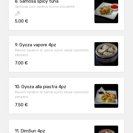
8. Samosa spicy tuna
Samosa con ripieno tonno piccante
5.00 €
9. Gyoza vapore 4pz
Ravioli ripieno di carne suino verza cipolloto
zenzero
7.00 €
10. Gyoza alla piastra 4pz
Ravioli ripieno di carne suino verza cipolloto
zenzero
7.50 €
11. DimSun 4pz