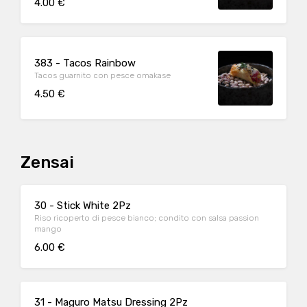
4.00 €
383 - Tacos Rainbow
Tacos guarnito con pesce omakase
4.50 €
Zensai
30 - Stick White 2Pz
Riso ricoperto di pesce bianco; condito con salsa passion
mango
6.00 €
31 - Maguro Matsu Dressing 2Pz