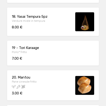
18. Yasai Tempura 5pz
Verdure miste in tempura
8.00 €
19 - Tori Karaage
Pollo* fritto
7.00 €
20. Mantou
Pane cinesde fritto
3.00 €