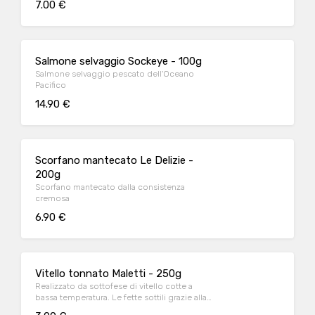
7.00 €
Salmone selvaggio Sockeye - 100g
Salmone selvaggio pescato dell'Oceano
Pacifico
14.90 €
Scorfano mantecato Le Delizie -
200g
Scorfano mantecato dalla consistenza
cremosa
6.90 €
Vitello tonnato Maletti - 250g
Realizzato da sottofese di vitello cotte a
bassa temperatura. Le fette sottili grazie alla
lenta cottura rimangono morbide, disposte