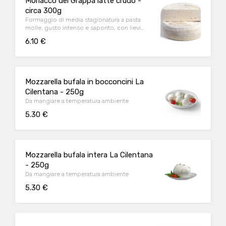
Morlacco del Grappa latte crudo -
circa 300g
Formaggio di media stagionatura a pasta
molle, gusto intenso e saporito, con lievi
sfumature aromatiche
6.10 €
Mozzarella bufala in bocconcini La
Cilentana - 250g
Da mangiare a temperatura ambiente
5.30 €
Mozzarella bufala intera La Cilentana
- 250g
Da mangiare a temperatura ambiente
5.30 €