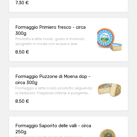
7.30 €
ed aromatico. Viene prodotto rielaborando
le tecniche artigianali di un tempo
Formaggio Primiero fresco - circa
300g
Prodotto a latte crudo, gusto e morbido,
spugnato in crosta con acqua e sale
8.50 €
Formaggio Puzzone di Moena dop -
circa 300g
Formaggio a latte crudo prodotto seguendo
le tradizioni. Fragranza intensa e pungente,
alle note iniziali pungenti si susseguono
8.50 €
sentori di pascolo, erba alpina e frutta matura
con cenni di nocciola tostata. Si adatta bene
alla cucina, in abbinamento a carne di
tacchino o per condire gnocchi e pasta.
Ottimo in fonduta o come farcitura per uno
Formaggio Saporito delle valli - circa
strudel salato
250g