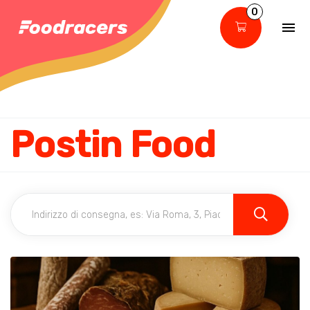
0
Postin Food