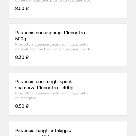
come da tradizione, pronto da scaldare. Con
besciamella, ragu di carne di manzo,
8.00 €
formaggio grattugiato.
Pasticcio con asparagi L'Incontro -
500g
Prodotto artigianale gastronomico, pronto
da scaldare, con besciamella, asparagi verdi,
formaggio, porro, spezie
8.30 €
Pasticcio con funghi speck
scamorza L'Incontro - 400g
Prodotto artigianale gastronomico, pronto
da mangiare
8.50 €
Pasticcio funghi e taleggio