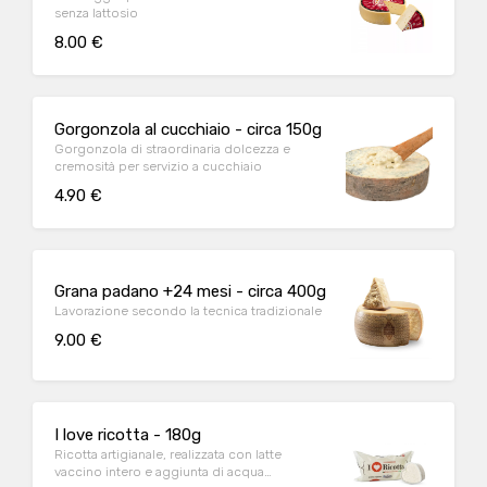
senza lattosio
8.00 €
Gorgonzola al cucchiaio - circa 150g
Gorgonzola di straordinaria dolcezza e
cremosità per servizio a cucchiaio
4.90 €
Grana padano +24 mesi - circa 400g
Lavorazione secondo la tecnica tradizionale
9.00 €
I love ricotta - 180g
Ricotta artigianale, realizzata con latte
vaccino intero e aggiunta di acqua