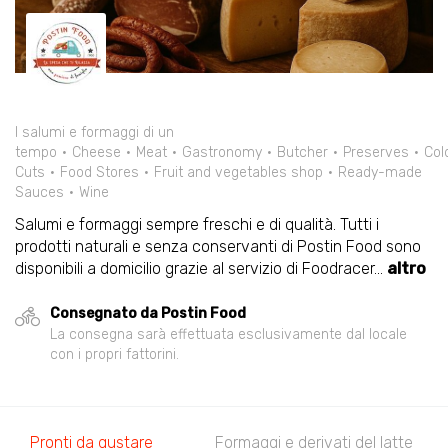
I salumi e formaggi di un
tempo
Cheese
Meat
Gastronomy
Butcher
Preserves
Col
Cuts
Food Stores
Fruit and vegetables shop
Ready-made
Sauces
Wine
Salumi e formaggi sempre freschi e di qualità. Tutti i
prodotti naturali e senza conservanti di Postin Food sono
disponibili a domicilio grazie al servizio di Foodracer
...
altro
Consegnato da Postin Food
La consegna sarà effettuata esclusivamente dal locale
con i propri fattorini.
Pronti da gustare
Formaggi e derivati del latte