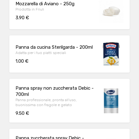
Mozzarella di Aviano - 250g
Prodotta in Friuli
3.90 €
Panna da cucina Sterilgarda - 200ml
Adatta per i tuo piatti speciali
1.00 €
Panna spray non zuccherata Debic -
700ml
Panna professionale, pronta all'uso,
buonissima con fragole e gelato
9.50 €
Panna zuccherata spray Debic -