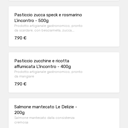
Pasticcio zucca speck e rosmarino
L'incontro - 500g
Prodotto artigianale gastronomico, pronto
da scaldare, con besciamella, zucca,
formaggio, cipolla, speck.
7.90 €
Pasticcio zucchine e ricotta
affumicata L'Incontro - 400g
Prodotto artigianale gastronomico, pronto
da mangiare
7.90 €
Salmone mantecato Le Delizie -
200g
Salmone mantecato dalla consistenza
cremosa