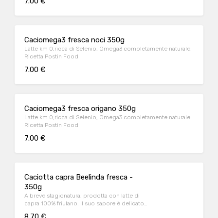
7.00 €
Caciomega3 fresca noci 350g
Latte km 0,ricca di Selenio, Omega3 completamente naturale.
Ricetta Postin Food
7.00 €
Caciomega3 fresca origano 350g
Latte km 0,ricca di Selenio, Omega3 completamente naturale.
Ricetta Postin Food
7.00 €
Caciotta capra Beelinda fresca -
350g
A breve stagionatura, prodotta con latte di
capra 100% friulano. Il suo sapore è delicato,
dolce, con note lattiche che ricordano lo
8.70 €