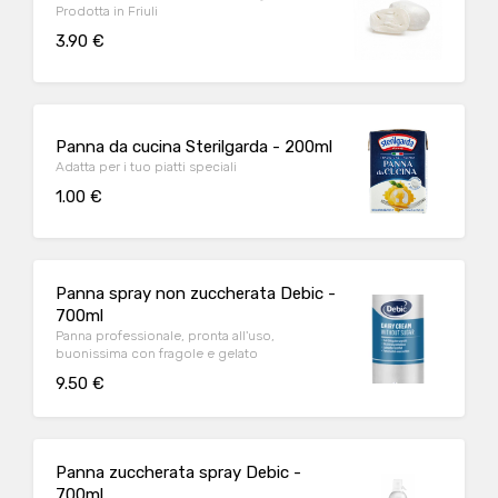
Prodotta in Friuli
3.90 €
Panna da cucina Sterilgarda - 200ml
Adatta per i tuo piatti speciali
1.00 €
Panna spray non zuccherata Debic -
700ml
Panna professionale, pronta all'uso,
buonissima con fragole e gelato
9.50 €
Panna zuccherata spray Debic -
700ml