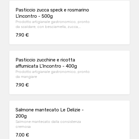
Pasticcio zucca speck e rosmarino
L'incontro - 500g
Prodotto artigianale gastronomico, pronto
da scaldare, con besciamella, zucca,
formaggio, cipolla, speck.
7.90 €
Pasticcio zucchine e ricotta
affumicata L'Incontro - 400g
Prodotto artigianale gastronomico, pronto
da mangiare
7.90 €
Salmone mantecato Le Delizie -
200g
Salmone mantecato dalla consistenza
cremosa
7.00 €