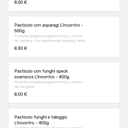
8.00 €
formaggio grattugiato.
Pasticcio con asparagi L'Incontro -
500g
Prodotto artigianale gastronomico, pronto
da scaldare, con besciamella, asparagi verdi,
formaggio, porro, spezie
8.30 €
Pasticcio con funghi speck
scamorza L'Incontro - 400g
Prodotto artigianale gastronomico, pronto
da mangiare
8.50 €
Pasticcio funghi e taleggio
L'Incontro - 400g