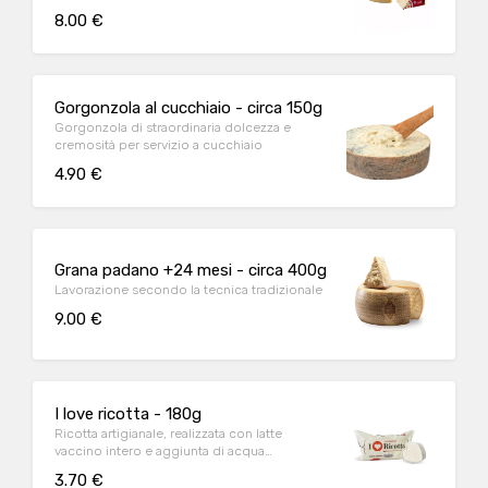
8.00 €
Gorgonzola al cucchiaio - circa 150g
Gorgonzola di straordinaria dolcezza e
cremosità per servizio a cucchiaio
4.90 €
Grana padano +24 mesi - circa 400g
Lavorazione secondo la tecnica tradizionale
9.00 €
I love ricotta - 180g
Ricotta artigianale, realizzata con latte
vaccino intero e aggiunta di acqua
salsoiodica termale. Cremosa e spalmabile
3.70 €
ha un sapore dolce e particolarmente