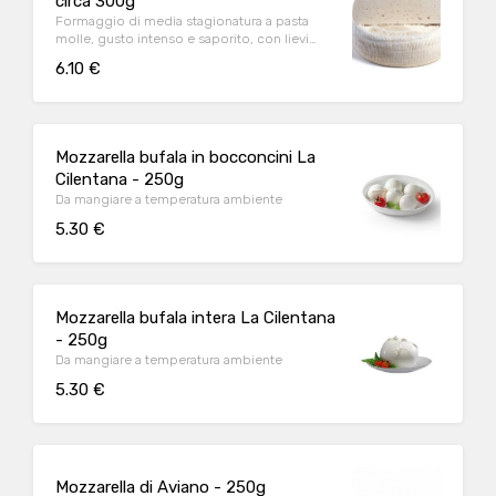
circa 300g
Formaggio di media stagionatura a pasta
molle, gusto intenso e saporito, con lievi
sfumature aromatiche
6.10 €
Mozzarella bufala in bocconcini La
Cilentana - 250g
Da mangiare a temperatura ambiente
5.30 €
Mozzarella bufala intera La Cilentana
- 250g
Da mangiare a temperatura ambiente
5.30 €
Mozzarella di Aviano - 250g