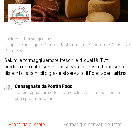
I salumi e formaggi di un
tempo
Formaggi
Carne
Gastronomia
Macelleria
Conserve
Pronti
Vini
Salumi e formaggi sempre freschi e di qualità. Tutti i
prodotti naturali e senza conservanti di Postin Food sono
disponibili a domicilio grazie al servizio di Foodracer
...
altro
Consegnato da Postin Food
La consegna sarà effettuata esclusivamente dal locale
con i propri fattorini.
Pronti da gustare
Formaggi e derivati del latte