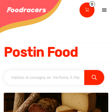
0
Postin Food