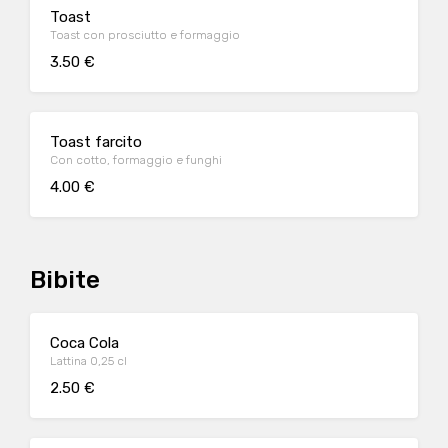
Toast
Toast con prosciutto e formaggio
3.50 €
Toast farcito
Con cotto, formaggio e funghi
4.00 €
Bibite
Coca Cola
Lattina 0,25 cl
2.50 €