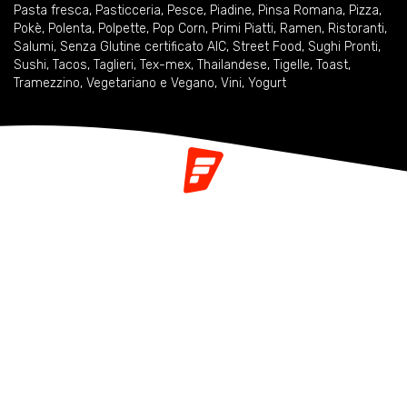
Pasta fresca
,
Pasticceria
,
Pesce
,
Piadine
,
Pinsa Romana
,
Pizza
,
Pokè
,
Polenta
,
Polpette
,
Pop Corn
,
Primi Piatti
,
Ramen
,
Ristoranti
,
Salumi
,
Senza Glutine certificato AIC
,
Street Food
,
Sughi Pronti
,
Sushi
,
Tacos
,
Taglieri
,
Tex-mex
,
Thailandese
,
Tigelle
,
Toast
,
Tramezzino
,
Vegetariano e Vegano
,
Vini
,
Yogurt