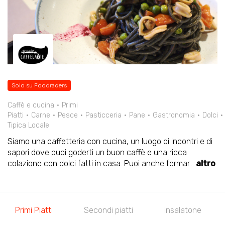
Solo su Foodracers
Caffè e cucina
Primi
Piatti
Carne
Pesce
Pasticceria
Pane
Gastronomia
Dolci
Tipica Locale
Siamo una caffetteria con cucina, un luogo di incontri e di
sapori dove puoi goderti un buon caffè e una ricca
colazione con dolci fatti in casa. Puoi anche fermar
...
altro
Primi Piatti
Secondi piatti
Insalatone