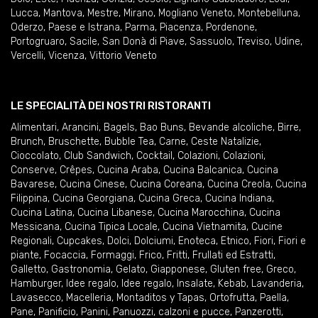
Lucca
,
Mantova
,
Mestre
,
Mirano
,
Mogliano Veneto
,
Montebelluna
,
Oderzo
,
Paese e Istrana
,
Parma
,
Piacenza
,
Pordenone
,
Portogruaro
,
Sacile
,
San Donà di Piave
,
Sassuolo
,
Treviso
,
Udine
,
Vercelli
,
Vicenza
,
Vittorio Veneto
LE SPECIALITÀ DEI NOSTRI RISTORANTI
Alimentari
,
Arancini
,
Bagels
,
Bao Buns
,
Bevande alcoliche
,
Birre
,
Brunch
,
Bruschette
,
Bubble Tea
,
Carne
,
Ceste Natalizie
,
Cioccolato
,
Club Sandwich
,
Cocktail
,
Colazioni
,
Colazioni
,
Conserve
,
Crêpes
,
Cucina Araba
,
Cucina Balcanica
,
Cucina
Bavarese
,
Cucina Cinese
,
Cucina Coreana
,
Cucina Creola
,
Cucina
Filippina
,
Cucina Georgiana
,
Cucina Greca
,
Cucina Indiana
,
Cucina Latina
,
Cucina Libanese
,
Cucina Marocchina
,
Cucina
Messicana
,
Cucina Tipica Locale
,
Cucina Vietnamita
,
Cucine
Regionali
,
Cupcakes
,
Dolci
,
Dolciumi
,
Enoteca
,
Etnico
,
Fiori
,
Fiori e
piante
,
Focaccia
,
Formaggi
,
Frico
,
Fritti
,
Frullati ed Estratti
,
Galletto
,
Gastronomia
,
Gelato
,
Giapponese
,
Gluten free
,
Greco
,
Hamburger
,
Idee regalo
,
Idee regalo
,
Insalate
,
Kebab
,
Lavanderia
,
Lavasecco
,
Macelleria
,
Montaditos y Tapas
,
Ortofrutta
,
Paella
,
Pane
,
Panificio
,
Panini
,
Panuozzi, calzoni e pucce
,
Panzerotti
,