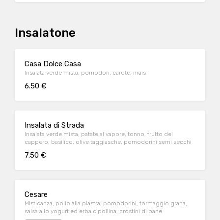
Insalatone
Casa Dolce Casa
Insalata verde mista, pomodori, carote, mais
6.50 €
Insalata di Strada
Insalata verde mista, patate al vapore, tonno, frutto del
cappero, basilico, olive taggiasche, pomodorini semi secchi
7.50 €
Cesare
Misticanza, pollo alla piastra, pomodorini, formaggio grana,
salsa allo yogurt ed erba cipollina, crostini di pane