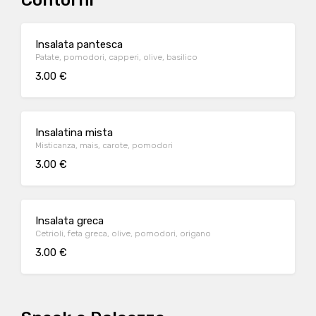
Contorni
Insalata pantesca
Patate, pomodori, capperi, olive, basilico
3.00 €
Insalatina mista
Misticanza, mais, carote, pomodori
3.00 €
Insalata greca
Cetrioli, feta greca, olive, pomodori, origano
3.00 €