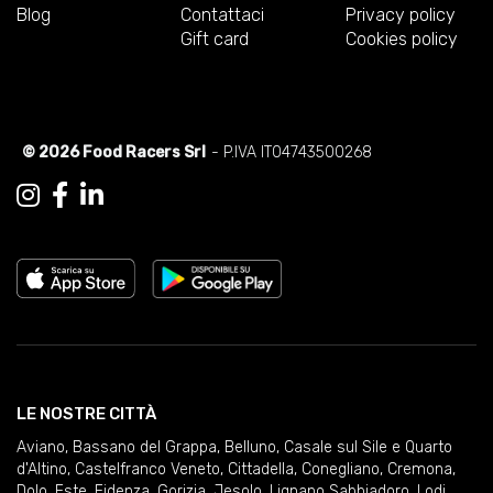
Blog
Contattaci
Privacy policy
Gift card
Cookies policy
© 2026 Food Racers Srl
- P.IVA IT04743500268
LE NOSTRE CITTÀ
Aviano
,
Bassano del Grappa
,
Belluno
,
Casale sul Sile e Quarto
d'Altino
,
Castelfranco Veneto
,
Cittadella
,
Conegliano
,
Cremona
,
Dolo
,
Este
,
Fidenza
,
Gorizia
,
Jesolo
,
Lignano Sabbiadoro
,
Lodi
,