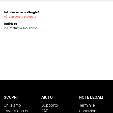
Intolleranze o allergie?
Vedi info e allergeni
Indirizzo
Via Postumia 166, Paese
SCOPRI
AIUTO
NOTE LEGALI
Chi siamo
Supporto
Termini e
Lavora con noi
FAQ
condizioni