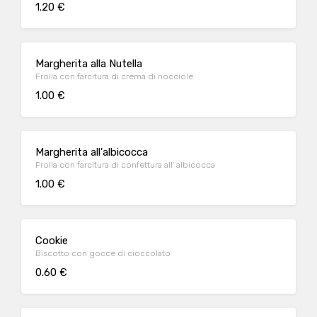
1.20 €
Margherita alla Nutella
Frolla con farcitura di crema di nocciole
1.00 €
Margherita all'albicocca
Frolla con farcitura di confettura all' albicocca
1.00 €
Cookie
Biscotto con gocce di cioccolato
0.60 €