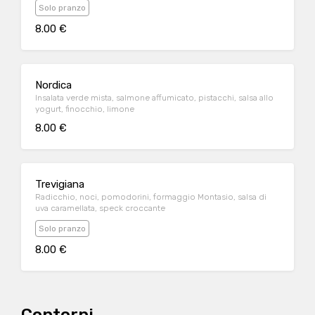
Solo pranzo
8.00 €
Nordica
Insalata verde mista, salmone affumicato, pistacchi, salsa allo
yogurt, finocchio, limone
8.00 €
Trevigiana
Radicchio, noci, pomodorini, formaggio Montasio, salsa di
uva caramellata, speck croccante
Solo pranzo
8.00 €