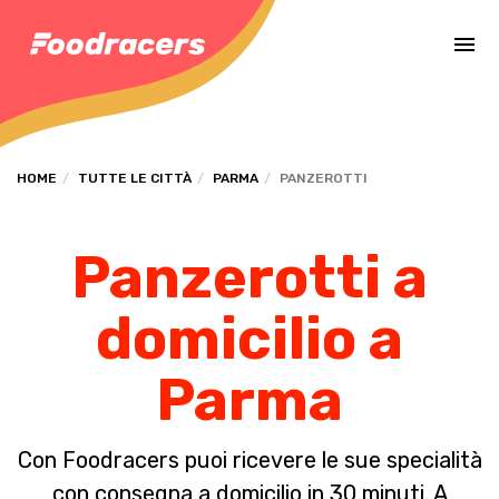
Completa il pagamento dell'ordine in [missing %{deadline} value].
HOME
TUTTE LE CITTÀ
PARMA
PANZEROTTI
Panzerotti a
domicilio a
Parma
Con Foodracers puoi ricevere le sue specialità
con consegna a domicilio in 30 minuti. A