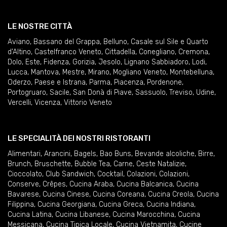
LE NOSTRE CITTÀ
Aviano
,
Bassano del Grappa
,
Belluno
,
Casale sul Sile e Quarto
d'Altino
,
Castelfranco Veneto
,
Cittadella
,
Conegliano
,
Cremona
,
Dolo
,
Este
,
Fidenza
,
Gorizia
,
Jesolo
,
Lignano Sabbiadoro
,
Lodi
,
Lucca
,
Mantova
,
Mestre
,
Mirano
,
Mogliano Veneto
,
Montebelluna
,
Oderzo
,
Paese e Istrana
,
Parma
,
Piacenza
,
Pordenone
,
Portogruaro
,
Sacile
,
San Donà di Piave
,
Sassuolo
,
Treviso
,
Udine
,
Vercelli
,
Vicenza
,
Vittorio Veneto
LE SPECIALITÀ DEI NOSTRI RISTORANTI
Alimentari
,
Arancini
,
Bagels
,
Bao Buns
,
Bevande alcoliche
,
Birre
,
Brunch
,
Bruschette
,
Bubble Tea
,
Carne
,
Ceste Natalizie
,
Cioccolato
,
Club Sandwich
,
Cocktail
,
Colazioni
,
Colazioni
,
Conserve
,
Crêpes
,
Cucina Araba
,
Cucina Balcanica
,
Cucina
Bavarese
,
Cucina Cinese
,
Cucina Coreana
,
Cucina Creola
,
Cucina
Filippina
,
Cucina Georgiana
,
Cucina Greca
,
Cucina Indiana
,
Cucina Latina
,
Cucina Libanese
,
Cucina Marocchina
,
Cucina
Messicana
,
Cucina Tipica Locale
,
Cucina Vietnamita
,
Cucine