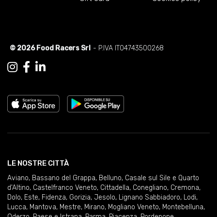
© 2026 Food Racers Srl
- P.IVA IT04743500268
LE NOSTRE CITTÀ
Aviano
,
Bassano del Grappa
,
Belluno
,
Casale sul Sile e Quarto
d'Altino
,
Castelfranco Veneto
,
Cittadella
,
Conegliano
,
Cremona
,
Dolo
,
Este
,
Fidenza
,
Gorizia
,
Jesolo
,
Lignano Sabbiadoro
,
Lodi
,
Lucca
,
Mantova
,
Mestre
,
Mirano
,
Mogliano Veneto
,
Montebelluna
,
Oderzo
,
Paese e Istrana
,
Parma
,
Piacenza
,
Pordenone
,