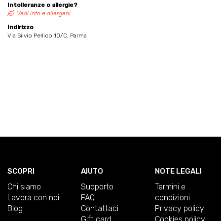
Intolleranze o allergie?
Vedi info e allergeni
Indirizzo
Via Silvio Pellico 10/C, Parma
SCOPRI
AIUTO
NOTE LEGALI
Chi siamo
Supporto
Termini e
Lavora con noi
FAQ
condizioni
Blog
Contattaci
Privacy policy
Gift card
Cookies policy