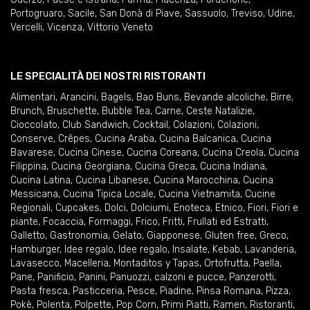
Portogruaro
,
Sacile
,
San Donà di Piave
,
Sassuolo
,
Treviso
,
Udine
,
Vercelli
,
Vicenza
,
Vittorio Veneto
LE SPECIALITÀ DEI NOSTRI RISTORANTI
Alimentari
,
Arancini
,
Bagels
,
Bao Buns
,
Bevande alcoliche
,
Birre
,
Brunch
,
Bruschette
,
Bubble Tea
,
Carne
,
Ceste Natalizie
,
Cioccolato
,
Club Sandwich
,
Cocktail
,
Colazioni
,
Colazioni
,
Conserve
,
Crêpes
,
Cucina Araba
,
Cucina Balcanica
,
Cucina
Bavarese
,
Cucina Cinese
,
Cucina Coreana
,
Cucina Creola
,
Cucina
Filippina
,
Cucina Georgiana
,
Cucina Greca
,
Cucina Indiana
,
Cucina Latina
,
Cucina Libanese
,
Cucina Marocchina
,
Cucina
Messicana
,
Cucina Tipica Locale
,
Cucina Vietnamita
,
Cucine
Regionali
,
Cupcakes
,
Dolci
,
Dolciumi
,
Enoteca
,
Etnico
,
Fiori
,
Fiori e
piante
,
Focaccia
,
Formaggi
,
Frico
,
Fritti
,
Frullati ed Estratti
,
Galletto
,
Gastronomia
,
Gelato
,
Giapponese
,
Gluten free
,
Greco
,
Hamburger
,
Idee regalo
,
Idee regalo
,
Insalate
,
Kebab
,
Lavanderia
,
Lavasecco
,
Macelleria
,
Montaditos y Tapas
,
Ortofrutta
,
Paella
,
Pane
,
Panificio
,
Panini
,
Panuozzi, calzoni e pucce
,
Panzerotti
,
Pasta fresca
,
Pasticceria
,
Pesce
,
Piadine
,
Pinsa Romana
,
Pizza
,
Pokè
,
Polenta
,
Polpette
,
Pop Corn
,
Primi Piatti
,
Ramen
,
Ristoranti
,