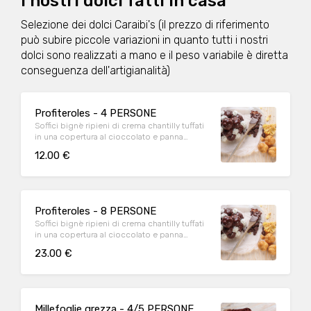
I nostri dolci fatti in casa
Selezione dei dolci Caraibi's (il prezzo di riferimento
può subire piccole variazioni in quanto tutti i nostri
dolci sono realizzati a mano e il peso variabile è diretta
conseguenza dell'artigianalità)
Profiteroles - 4 PERSONE
Soffici bignè ripieni di crema chantilly tuffati
in una copertura al cioccolato e panna
montata - TEMPI DI SCONGELAMENTO:
12.00 €
Conservare in congelatore a -18°
(congelatore di casa) e passare a temperatura
ambiente circa 90 min prima di consumarlo.
Profiteroles - 8 PERSONE
Soffici bignè ripieni di crema chantilly tuffati
in una copertura al cioccolato e panna
montata - TEMPI DI SCONGELAMENTO:
23.00 €
Conservare in congelatore a -18°
(congelatore di casa) e passare a temperatura
ambiente circa 90 min prima di consumarlo.
Millefoglie grezza - 4/5 PERSONE