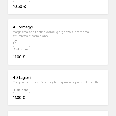
10.50 €
4 Formaggi
Margherita con fontina dolce, gorgonzola, scamorza
affumicata e parmigiano
Solo cena
11.00 €
4 Stagioni
Margherita con carciofi, funghi, peperoni e prosciutto cotto
Solo cena
11.00 €