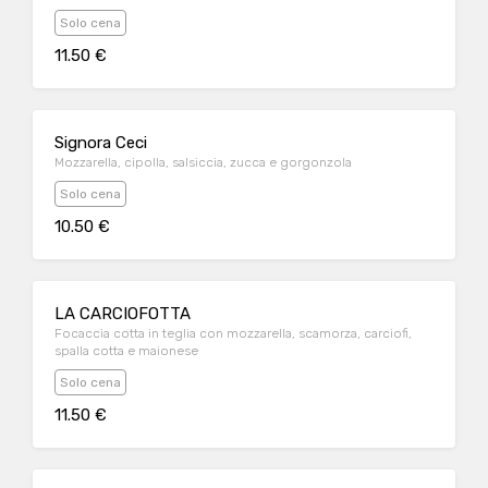
Solo cena
11.50 €
Signora Ceci
Mozzarella, cipolla, salsiccia, zucca e gorgonzola
Solo cena
10.50 €
LA CARCIOFOTTA
Focaccia cotta in teglia con mozzarella, scamorza, carciofi,
spalla cotta e maionese
Solo cena
11.50 €