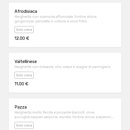
Afrodisiaca
Margherita con scamorza affumicata, fontina dolce,
gorgonzola, pancetta in cottura e uovo fritto
Solo cena
12.00 €
Valtellinese
Margherita con bresaola, olio, pepe e scaglie di parmigiano
Solo cena
11.00 €
Pazza
Margherita molto farcita e piccante (carciofi, olive,
acciughe,capperi,salsiccia, wurstel, fontina dolce, peperoni,
funghi, cipolle, origano e peperoncino)
Solo cena