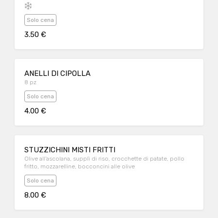
Solo cena
3.50 €
ANELLI DI CIPOLLA
8 pz
Solo cena
4.00 €
STUZZICHINI MISTI FRITTI
Olive all'ascolana, supplì di riso, crocchette di patate, pollo
fritto, mozzarelline, bocconcini alle olive
Solo cena
8.00 €