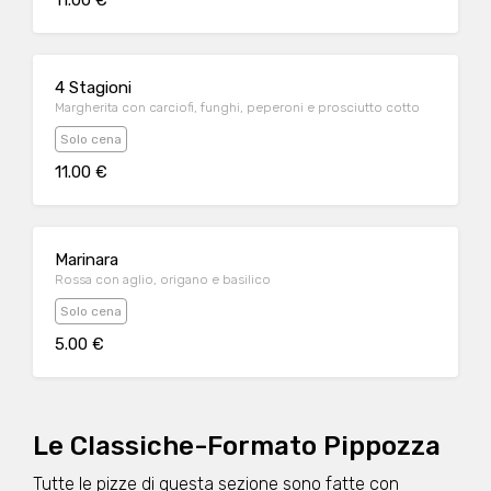
11.00 €
4 Stagioni
Margherita con carciofi, funghi, peperoni e prosciutto cotto
Solo cena
11.00 €
Marinara
Rossa con aglio, origano e basilico
Solo cena
5.00 €
Le Classiche-Formato Pippozza
Tutte le pizze di questa sezione sono fatte con