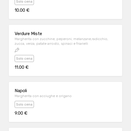
Solo cena
10.00 €
Verdure Miste
Margherita con zucchine, peperoni, melanzane,radicchio,
zucca, verza, patate arrosto, spinaci e friarielli
Solo cena
11.00 €
Napoli
Margherita con acciughe e origano
Solo cena
9.00 €