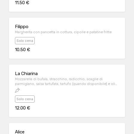
11.50 €
Filippo
Margherita con pancetta in cottura, cipolle e patatine fritte
Solo cena
10.50 €
La Chiarina
Mozzarella di bufala, stracchino, radicchio, scaglie di
parmigiano, salsa tartufata, tartufo (quando disponibile) e olio
tartufato
Solo cena
12.00 €
Alice