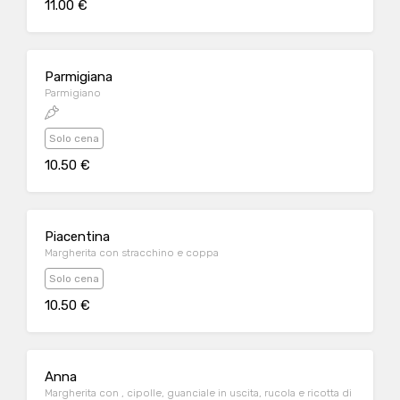
11.00 €
Parmigiana
Parmigiano
Solo cena
10.50 €
Piacentina
Margherita con stracchino e coppa
Solo cena
10.50 €
Anna
Margherita con , cipolle, guanciale in uscita, rucola e ricotta di