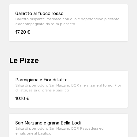
Galletto al fuoco rosso
Galletto ruspante, marinato con olio e peperoncino piccante
e accompagnato da salsa piccante
17.20 €
Le Pizze
Parmigiana e Fior di latte
Salsa di pomodoro San Marzano DOP, melanzane al forno, Fior
di latte, salsa di grana e basilico
10.10 €
San Marzano e grana Bella Lodi
Salsa di pomodoro San Marzano DOP, Raspadura ed
emulsione al basilico