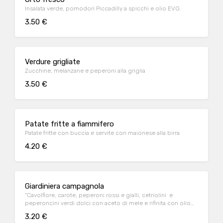
Insalata verde, pomodori Piccadilly a spicchi e olio EVO.
3.50 €
Verdure grigliate
Zucchine, melanzane e peperoni alla griglia
3.50 €
Patate fritte a fiammifero
Patate fritte con buccia e servite con maionese alla birra
4.20 €
Giardiniera campagnola
"Cavolfiore, carote, peperoni rossi e gialli, cetriolini e
peperoncini verdi dolci con aceto di mele e rifinita con olio
EVO."
3.20 €