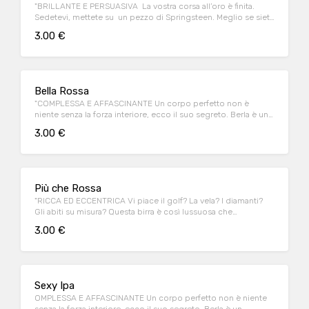
"BRILLANTE E PERSUASIVA La vostra corsa all’oro è finita.
Sedetevi, mettete su un pezzo di Springsteen. Meglio se siete
in due, o tre. Assaggiate, vi lascerà secchi. Stile Extra Special
3.00 €
Bitter. Con 5 luppoli americani. 5,6% alc./vol. IBU 60"
Bella Rossa
"COMPLESSA E AFFASCINANTE Un corpo perfetto non è
niente senza la forza interiore, ecco il suo segreto. Berla è un
appuntamento importante. Forte, stile English Ale. Ad alta
3.00 €
fermentazione. 6,5% alc./vol. IBU 32"
Più che Rossa
"RICCA ED ECCENTRICA Vi piace il golf? La vela? I diamanti?
Gli abiti su misura? Questa birra è così lussuosa che
dimenticherete queste sciocche fissazioni. Fruttata, stile
3.00 €
English Ale. Ad alta fermentazione. 5,6% alc./vol. IBU 23"
Sexy Ipa
OMPLESSA E AFFASCINANTE Un corpo perfetto non è niente