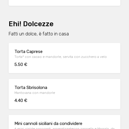
Ehi! Dolcezze
Fatti un dolce, è fatto in casa
Torta Caprese
Torta* con cacao e mandorle, servita con zucchero a velo
5.50 €
Torta Sbrisolona
Mantovana con mandorle
4.40 €
Mini cannoli siciliani da condividere
6 mini cialde croccanti, aromatizzatecon cannella e Marsala, da