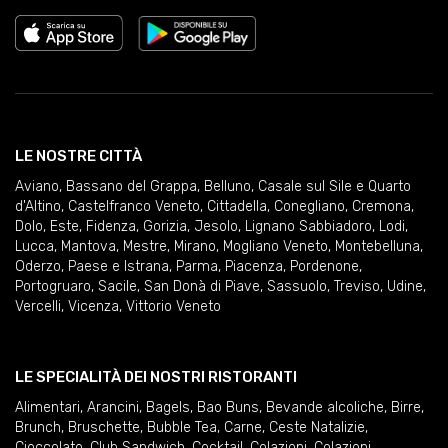
LE NOSTRE CITTÀ
Aviano
,
Bassano del Grappa
,
Belluno
,
Casale sul Sile e Quarto
d'Altino
,
Castelfranco Veneto
,
Cittadella
,
Conegliano
,
Cremona
,
Dolo
,
Este
,
Fidenza
,
Gorizia
,
Jesolo
,
Lignano Sabbiadoro
,
Lodi
,
Lucca
,
Mantova
,
Mestre
,
Mirano
,
Mogliano Veneto
,
Montebelluna
,
Oderzo
,
Paese e Istrana
,
Parma
,
Piacenza
,
Pordenone
,
Portogruaro
,
Sacile
,
San Donà di Piave
,
Sassuolo
,
Treviso
,
Udine
,
Vercelli
,
Vicenza
,
Vittorio Veneto
LE SPECIALITÀ DEI NOSTRI RISTORANTI
Alimentari
,
Arancini
,
Bagels
,
Bao Buns
,
Bevande alcoliche
,
Birre
,
Brunch
,
Bruschette
,
Bubble Tea
,
Carne
,
Ceste Natalizie
,
Cioccolato
,
Club Sandwich
,
Cocktail
,
Colazioni
,
Colazioni
,