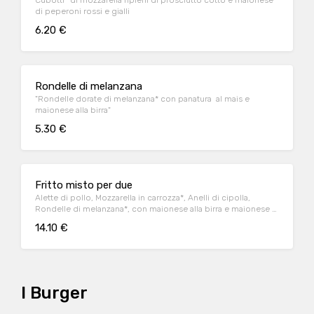
Cubotti* di mozzarella ripieni di prosciutto cotto e maionese
di peperoni rossi e gialli
6.20 €
Rondelle di melanzana
"Rondelle dorate di melanzana* con panatura al mais e
maionese alla birra"
5.30 €
Fritto misto per due
Alette di pollo, Mozzarella in carrozza*, Anelli di cipolla,
Rondelle di melanzana*, con maionese alla birra e maionese ai
pomodorini secchi
14.10 €
I Burger