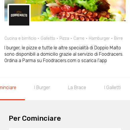
Cucina e birrificio
Galletto
Pizza
Carne
Hamburger
Birre
I burger, le pizze e tutte le altre specialità di Doppio Malto
sono disponibili a domicilio grazie al servizio di Foodracers.
Ordina a Parma su Foodracers.com o scarica l'app
minciare
I Burger
La Brace
I Galletti
Per Cominciare