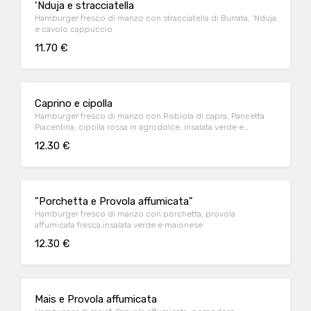
‘Nduja e stracciatella
Hamburger fresco di manzo con stracciatella di Burrata, ‘Nduja
e cavolo cappuccio
11.70 €
Caprino e cipolla
Hamburger fresco di manzo con Robiola di capra, Pancetta
Piacentina, cipolla rossa in agrodolce, insalata verde e
maionese
12.30 €
"Porchetta e Provola affumicata"
Hamburger fresco di manzo con porchetta, provola
affumicata fresca,insalata verde e maionese
12.30 €
Mais e Provola affumicata