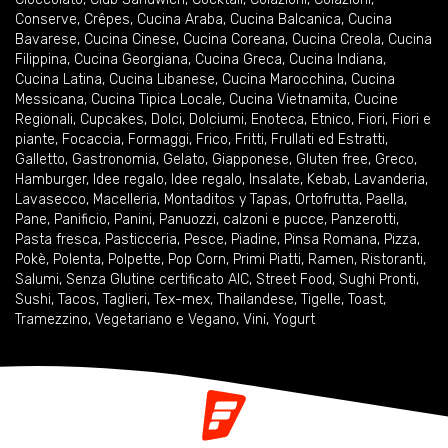
Conserve
,
Crêpes
,
Cucina Araba
,
Cucina Balcanica
,
Cucina
Bavarese
,
Cucina Cinese
,
Cucina Coreana
,
Cucina Creola
,
Cucina
Filippina
,
Cucina Georgiana
,
Cucina Greca
,
Cucina Indiana
,
Cucina Latina
,
Cucina Libanese
,
Cucina Marocchina
,
Cucina
Messicana
,
Cucina Tipica Locale
,
Cucina Vietnamita
,
Cucine
Regionali
,
Cupcakes
,
Dolci
,
Dolciumi
,
Enoteca
,
Etnico
,
Fiori
,
Fiori e
piante
,
Focaccia
,
Formaggi
,
Frico
,
Fritti
,
Frullati ed Estratti
,
Galletto
,
Gastronomia
,
Gelato
,
Giapponese
,
Gluten free
,
Greco
,
Hamburger
,
Idee regalo
,
Idee regalo
,
Insalate
,
Kebab
,
Lavanderia
,
Lavasecco
,
Macelleria
,
Montaditos y Tapas
,
Ortofrutta
,
Paella
,
Pane
,
Panificio
,
Panini
,
Panuozzi, calzoni e pucce
,
Panzerotti
,
Pasta fresca
,
Pasticceria
,
Pesce
,
Piadine
,
Pinsa Romana
,
Pizza
,
Pokè
,
Polenta
,
Polpette
,
Pop Corn
,
Primi Piatti
,
Ramen
,
Ristoranti
,
Salumi
,
Senza Glutine certificato AIC
,
Street Food
,
Sughi Pronti
,
Sushi
,
Tacos
,
Taglieri
,
Tex-mex
,
Thailandese
,
Tigelle
,
Toast
,
Tramezzino
,
Vegetariano e Vegano
,
Vini
,
Yogurt