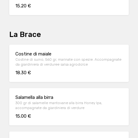
15.20 €
La Brace
Costine di maiale
Costine di suino, 560 gr, marinate con spezie. Accompagnate
da giardiniera di verduree salsa agrodolce
18.30 €
Salamella alla birra
300 gr di salamelle mantovane alla birra Honey Ipa,
accompagnate da giardiniera di verdure
15.00 €