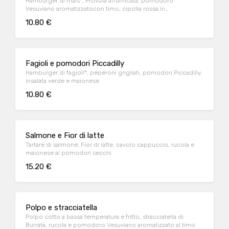
Hamburger di mais*, Provola affumicata, pomodoro
Vesuviano aromatizzatocon timo, cipolla rossa in
agrodolce,cavolo cappuccio e maionese
10.80 €
Fagioli e pomodori Piccadilly
Hamburger di fagioli*, peperoni grigliati, pomodori Piccadilly,
insalata verde e maionese
10.80 €
Salmone e Fior di latte
Tartare di salmone, Fior di latte, cavolo cappuccio, rucola e
maionese ai pomodori secchi
15.20 €
Polpo e stracciatella
Polpo cotto a bassa temperatura e fritto, stracciatella di
Burrata, rucola e pomodoro Vesuviano aromatizzato al timo