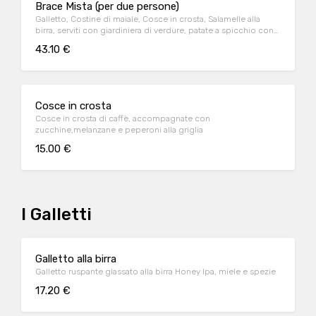
Brace Mista (per due persone)
Galletto, Costine di maiale, Cosce in crosta, Salamelle alla
birra, serviti con giardiniera di verdure, patate a spicchio con
buccia, sale di Trapani e maionese alla birra
43.10 €
Cosce in crosta
Cosce in crosta di caffè, accompagnate con
zucchine,melanzane e peperoni alla griglia
15.00 €
I Galletti
Galletto alla birra
Galletto ruspante glassato alla birra Honey Ipa, miele e spezie
17.20 €