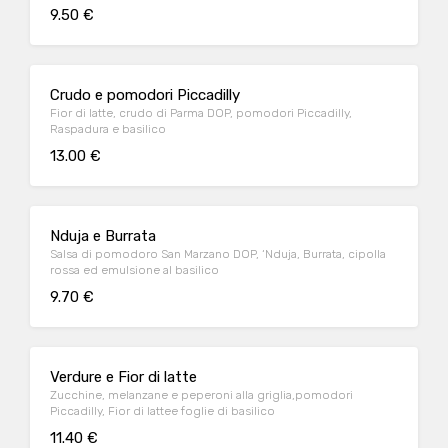
9.50 €
Crudo e pomodori Piccadilly
Fior di latte, crudo di Parma DOP, pomodori Piccadilly,
Raspadura e basilico
13.00 €
Nduja e Burrata
Salsa di pomodoro San Marzano DOP, ‘Nduja, Burrata, cipolla
rossa ed emulsione al basilico
9.70 €
Verdure e Fior di latte
Zucchine, melanzane e peperoni alla griglia,pomodori
Piccadilly, Fior di lattee foglie di basilico
11.40 €