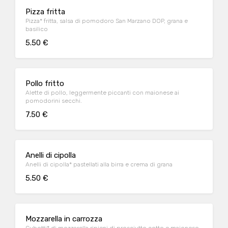
Pizza fritta
Pizza* fritta, salsa di pomodoro San Marzano DOP, grana e
basilico
5.50 €
Pollo fritto
Alette di pollo, leggermente piccanti con maionese ai
pomodorini secchi.
7.50 €
Anelli di cipolla
Anelli di cipolla* pastellati alla birra e crema di grana
5.50 €
Mozzarella in carrozza