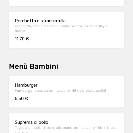
Porchetta e stracciatella
Porchetta, stracciatella di Burrata, pomodori Piccadilly e
rucola
11.70 €
Menù Bambini
Hamburger
Hamburger classico con patatine fritte e bibita a scelta!
5.50 €
Suprema di pollo
Tagliata di petto di pollo alla brace, con patatine fritte e bibita
a scelta!