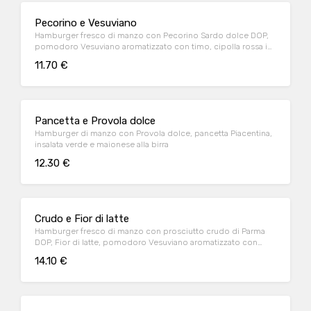
Pecorino e Vesuviano
Hamburger fresco di manzo con Pecorino Sardo dolce DOP,
pomodoro Vesuviano aromatizzato con timo, cipolla rossa in
agrodolce, insalata verde e maionese
11.70 €
Pancetta e Provola dolce
Hamburger di manzo con Provola dolce, pancetta Piacentina,
insalata verde e maionese alla birra
12.30 €
Crudo e Fior di latte
Hamburger fresco di manzo con prosciutto crudo di Parma
DOP, Fior di latte, pomodoro Vesuviano aromatizzato con
timo, insalata verde e maionese ai pomodori secchi
14.10 €