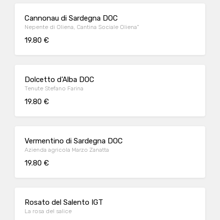
Cannonau di Sardegna DOC
Nepente di Oliena, Cantina Sociale Oliena"
19.80 €
Dolcetto d’Alba DOC
Tenute Stefano Farina
19.80 €
Vermentino di Sardegna DOC
Azienda agricola Marzo Zanatta
19.80 €
Rosato del Salento IGT
La rosa del salice