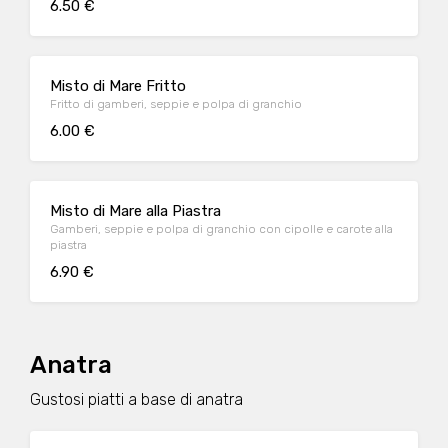
6.50 €
Misto di Mare Fritto
Fritto di gamberi, seppie e polpa di granchio
6.00 €
Misto di Mare alla Piastra
Gamberi, seppie e polpa di granchio con cipolle e carote alla
piastra
6.90 €
Anatra
Gustosi piatti a base di anatra