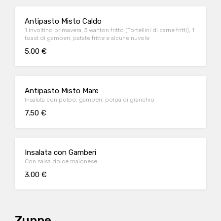
Antipasto Misto Caldo
1 involtino primavera, 3 wanton fritto (Tortellini di carne fritti), 1
toast di gamberi, patate fritte e alcune nuvole
5.00 €
Antipasto Misto Mare
Insalata con polpo, gamberi, polpa di granchio
7.50 €
Insalata con Gamberi
Con salsa dolce maionese
3.00 €
Zuppe