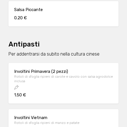
Salsa Piccante
0.20 €
Antipasti
Per addentrarsi da subito nella cultura cinese
Involtini Primavera (2 pezzi)
Rotoli di sfoglia ripieni di carote e cavolo con salsa agrodolce
inclusa
1.50 €
Involtini Vietnam
Rotoli di sfoglia ripieni di manzo e patate