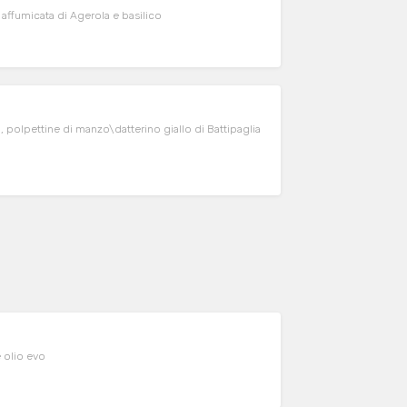
affumicata di Agerola e basilico
o, polpettine di manzo\datterino giallo di Battipaglia
, origano e olio evo