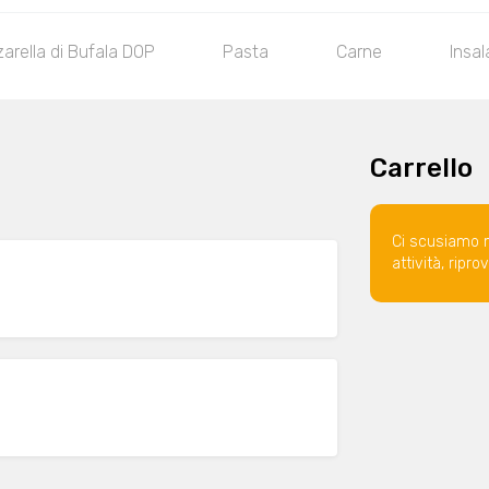
rella di Bufala DOP
Pasta
Carne
Insa
Carrello
Ci scusiamo 
attività, ripr