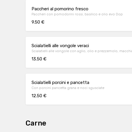
Paccheri al pomorino fresco
Paccheri con pomodorini rossi, basilico e olio evo Dop
9.50 €
Scialatielli alle vongole veraci
Scialatielli alle vongole con aglio, olio e prezzemolo, macch
13.50 €
Scialatielli porcini e pancetta
Con porcini pancetta grana e noci sgusciate
12.50 €
Carne