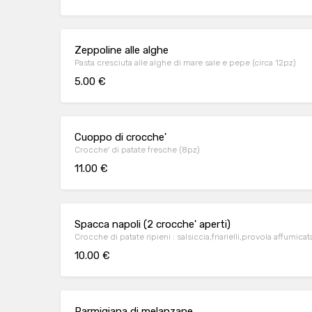
Zeppoline alle alghe
Pasta cresciuta alle alghe di mare sale e pepe (circa 12pz)
5.00 €
Cuoppo di crocche'
Crocche' di patate fresche (8pz)
11.00 €
Spacca napoli (2 crocche' aperti)
Crocche di patate ripieni : salsiccia,friarielli,pr
10.00 €
Parmigiana di melanzane