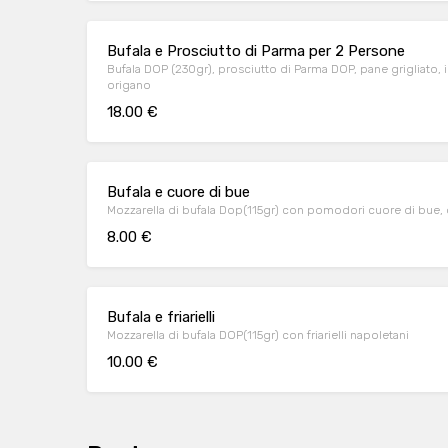
Bufala e Prosciutto di Parma per 2 Persone
Bufala DOP (230gr), prosciutto di Parma DOP, pane grigliato, 
origano
18.00 €
Bufala e cuore di bue
Mozzarella di bufala Dop(115gr) con pomodori cuore di bue, o
8.00 €
Bufala e friarielli
Mozzarella di bufala DOP(115gr) con friarielli napoletani
10.00 €