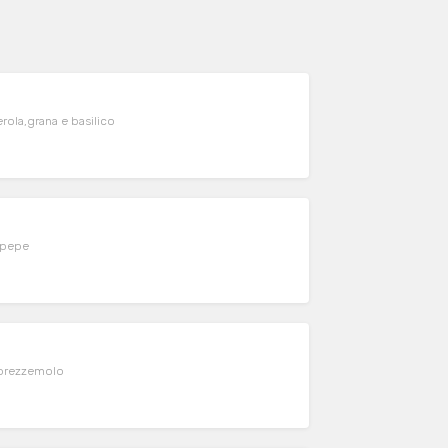
ola,grana e basilico
e pepe
e prezzemolo