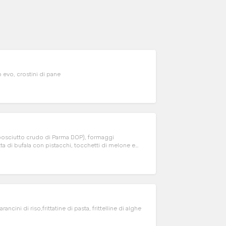
 evo, crostini di pane
 posciutto crudo di Parma DOP), formaggi
a di bufala con pistacchi, tocchetti di melone e
rrandina, lupini, peperoncini ripieni al
ncini di riso,frittatine di pasta, frittelline di alghe