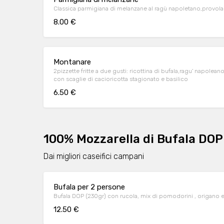
Classica parmigiana di melanzane al ragù napoletano,provola 
8.00 €
Montanare
2pizzette fritte a due gusti: ricottina di bufala,ragu' napolean
con scaglie di cacioricotta stagionato e basilico
6.50 €
100% Mozzarella di Bufala DOP
Dai migliori caseifici campani
Bufala per 2 persone
Bufala DOP (230gr) con rucola, mix di pomodorini 
12.50 €