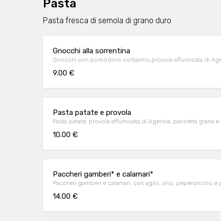
Pasta
Pasta fresca di semola di grano duro
Gnocchi alla sorrentina
Gnocchi con pomodoro corbarino,provola affumicata di Ager
9.00 €
Pasta patate e provola
Pasta patate, provola affumicata di Agerola, pancetta grana 
10.00 €
Paccheri gamberi* e calamari*
Paccheri gamberi e calamari, con aglio, olio, peperoncino 
14.00 €