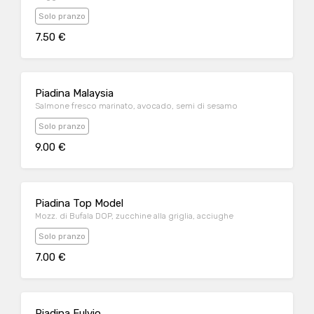
Solo pranzo
7.50 €
Piadina Malaysia
Salmone fresco marinato, avocado, semi di sesamo
Solo pranzo
9.00 €
Piadina Top Model
Mozz. di Bufala DOP, zucchine alla griglia, acciughe
Solo pranzo
7.00 €
Piadina Fulvio