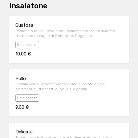
Insalatone
Gustosa
Radicchio rosso, uovo sodo, pancetta croccante all'aceto
balsamico e scaglie di Parmigiano Reggiano
Solo pranzo
10.00 €
Pollo
Insalata verde, radicchio rosso, rucola, carote crude,
pomodorini, straccetti di pollo alla griglia
Solo pranzo
9.00 €
Delicata
Tonno, patate al vapore, capperi, olive, mais, uovo sodo,