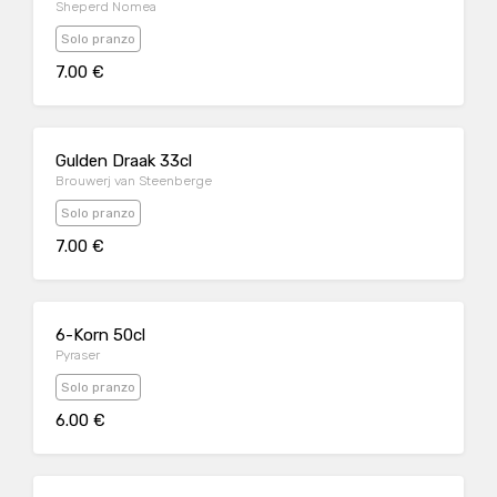
Sheperd Nomea
Solo pranzo
7.00 €
Gulden Draak 33cl
Brouwerj van Steenberge
Solo pranzo
7.00 €
6-Korn 50cl
Pyraser
Solo pranzo
6.00 €