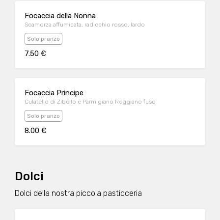
Focaccia della Nonna
Scamorza affumicata, radicchio rosso, lardo
Solo pranzo
7.50 €
Focaccia Principe
Culatello di Zibello e Parmigiano Reggiano fuso
Solo pranzo
8.00 €
Dolci
Dolci della nostra piccola pasticceria