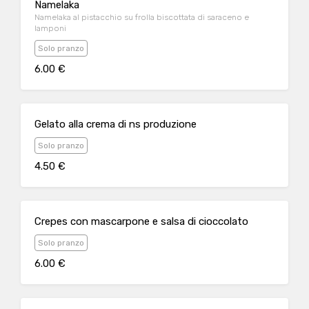
Namelaka
Namelaka al pistacchio su frolla biscottata di saraceno e
lamponi
Solo pranzo
6.00 €
Gelato alla crema di ns produzione
Solo pranzo
4.50 €
Crepes con mascarpone e salsa di cioccolato
Solo pranzo
6.00 €