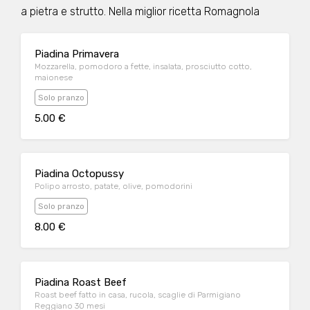
a pietra e strutto. Nella miglior ricetta Romagnola
Piadina Primavera
Mozzarella, pomodoro a fette, insalata, prosciutto cotto,
maionese
Solo pranzo
5.00 €
Piadina Octopussy
Polipo arrosto, patate, olive, pomodorini
Solo pranzo
8.00 €
Piadina Roast Beef
Roast beef fatto in casa, rucola, scaglie di Parmigiano
Reggiano 30 mesi