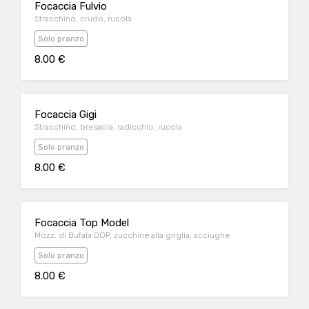
Focaccia Fulvio
Stracchino, crudo, rucola
Solo pranzo
8.00 €
Focaccia Gigi
Stracchino, bresaola, radicchio, rucola
Solo pranzo
8.00 €
Focaccia Top Model
Mozz. di Bufala DOP, zucchine alla griglia, acciughe
Solo pranzo
8.00 €