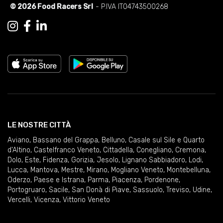
© 2026 Food Racers Srl
- P.IVA IT04743500268
LE NOSTRE CITTÀ
Aviano
,
Bassano del Grappa
,
Belluno
,
Casale sul Sile e Quarto
d'Altino
,
Castelfranco Veneto
,
Cittadella
,
Conegliano
,
Cremona
,
Dolo
,
Este
,
Fidenza
,
Gorizia
,
Jesolo
,
Lignano Sabbiadoro
,
Lodi
,
Lucca
,
Mantova
,
Mestre
,
Mirano
,
Mogliano Veneto
,
Montebelluna
,
Oderzo
,
Paese e Istrana
,
Parma
,
Piacenza
,
Pordenone
,
Portogruaro
,
Sacile
,
San Donà di Piave
,
Sassuolo
,
Treviso
,
Udine
,
Vercelli
,
Vicenza
,
Vittorio Veneto