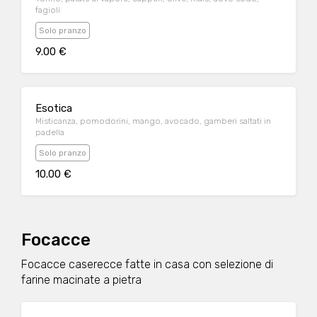
fagioli
Solo pranzo
9.00 €
Esotica
Misticanza, pomodorini, mango, avocado, gamberi saltati in
padella
Solo pranzo
10.00 €
Focacce
Focacce caserecce fatte in casa con selezione di
farine macinate a pietra