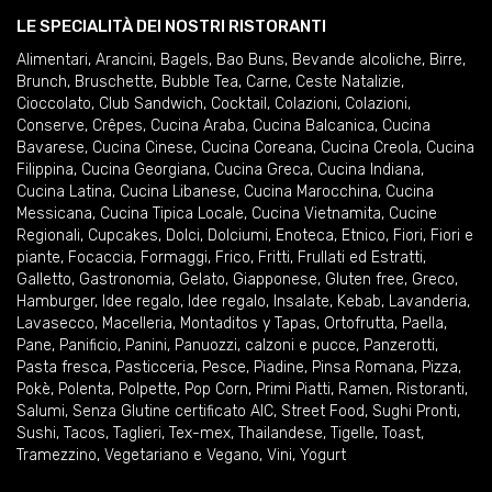
LE SPECIALITÀ DEI NOSTRI RISTORANTI
Alimentari
,
Arancini
,
Bagels
,
Bao Buns
,
Bevande alcoliche
,
Birre
,
Brunch
,
Bruschette
,
Bubble Tea
,
Carne
,
Ceste Natalizie
,
Cioccolato
,
Club Sandwich
,
Cocktail
,
Colazioni
,
Colazioni
,
Conserve
,
Crêpes
,
Cucina Araba
,
Cucina Balcanica
,
Cucina
Bavarese
,
Cucina Cinese
,
Cucina Coreana
,
Cucina Creola
,
Cucina
Filippina
,
Cucina Georgiana
,
Cucina Greca
,
Cucina Indiana
,
Cucina Latina
,
Cucina Libanese
,
Cucina Marocchina
,
Cucina
Messicana
,
Cucina Tipica Locale
,
Cucina Vietnamita
,
Cucine
Regionali
,
Cupcakes
,
Dolci
,
Dolciumi
,
Enoteca
,
Etnico
,
Fiori
,
Fiori e
piante
,
Focaccia
,
Formaggi
,
Frico
,
Fritti
,
Frullati ed Estratti
,
Galletto
,
Gastronomia
,
Gelato
,
Giapponese
,
Gluten free
,
Greco
,
Hamburger
,
Idee regalo
,
Idee regalo
,
Insalate
,
Kebab
,
Lavanderia
,
Lavasecco
,
Macelleria
,
Montaditos y Tapas
,
Ortofrutta
,
Paella
,
Pane
,
Panificio
,
Panini
,
Panuozzi, calzoni e pucce
,
Panzerotti
,
Pasta fresca
,
Pasticceria
,
Pesce
,
Piadine
,
Pinsa Romana
,
Pizza
,
Pokè
,
Polenta
,
Polpette
,
Pop Corn
,
Primi Piatti
,
Ramen
,
Ristoranti
,
Salumi
,
Senza Glutine certificato AIC
,
Street Food
,
Sughi Pronti
,
Sushi
,
Tacos
,
Taglieri
,
Tex-mex
,
Thailandese
,
Tigelle
,
Toast
,
Tramezzino
,
Vegetariano e Vegano
,
Vini
,
Yogurt