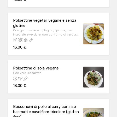
Polpettine vegetali vegane e senza
glutine
Con grano saraceno, fagioli, quinoa, riso
integrale e verdure, con contorno di verdure
fresche o saltate
13.00 €
Polpettine di soia vegane
Con verdure saltate
13.00 €
Bocconcini di pollo al curry con riso
basmati e cavolfiore tricolore (gluten