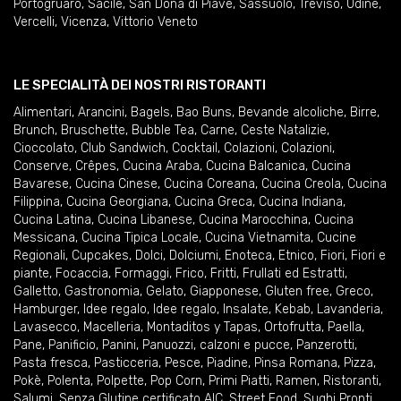
Portogruaro
,
Sacile
,
San Donà di Piave
,
Sassuolo
,
Treviso
,
Udine
,
Vercelli
,
Vicenza
,
Vittorio Veneto
LE SPECIALITÀ DEI NOSTRI RISTORANTI
Alimentari
,
Arancini
,
Bagels
,
Bao Buns
,
Bevande alcoliche
,
Birre
,
Brunch
,
Bruschette
,
Bubble Tea
,
Carne
,
Ceste Natalizie
,
Cioccolato
,
Club Sandwich
,
Cocktail
,
Colazioni
,
Colazioni
,
Conserve
,
Crêpes
,
Cucina Araba
,
Cucina Balcanica
,
Cucina
Bavarese
,
Cucina Cinese
,
Cucina Coreana
,
Cucina Creola
,
Cucina
Filippina
,
Cucina Georgiana
,
Cucina Greca
,
Cucina Indiana
,
Cucina Latina
,
Cucina Libanese
,
Cucina Marocchina
,
Cucina
Messicana
,
Cucina Tipica Locale
,
Cucina Vietnamita
,
Cucine
Regionali
,
Cupcakes
,
Dolci
,
Dolciumi
,
Enoteca
,
Etnico
,
Fiori
,
Fiori e
piante
,
Focaccia
,
Formaggi
,
Frico
,
Fritti
,
Frullati ed Estratti
,
Galletto
,
Gastronomia
,
Gelato
,
Giapponese
,
Gluten free
,
Greco
,
Hamburger
,
Idee regalo
,
Idee regalo
,
Insalate
,
Kebab
,
Lavanderia
,
Lavasecco
,
Macelleria
,
Montaditos y Tapas
,
Ortofrutta
,
Paella
,
Pane
,
Panificio
,
Panini
,
Panuozzi, calzoni e pucce
,
Panzerotti
,
Pasta fresca
,
Pasticceria
,
Pesce
,
Piadine
,
Pinsa Romana
,
Pizza
,
Pokè
,
Polenta
,
Polpette
,
Pop Corn
,
Primi Piatti
,
Ramen
,
Ristoranti
,
Salumi
,
Senza Glutine certificato AIC
,
Street Food
,
Sughi Pronti
,