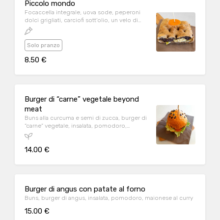
Piccolo mondo
Focaccella integrale, uova sode, peperoni
dolci grigliati, carciofi sott’olio, un velo di
paté di olive nere
Solo pranzo
8.50 €
Burger di “carne” vegetale beyond
meat
Buns alla curcuma e semi di zucca, burger di
“carne” vegetale, insalata, pomodoro,
maionese al curry , burger di bamboo,
insalata, pomnodoro, maionese al curry
14.00 €
Burger di angus con patate al forno
Buns, burger di angus, insalata, pomodoro, maionese al curry
15.00 €