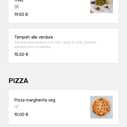
free)
19.50 €
Tempeh alle verdure
Tempeh alle verdure con ceci, salsa di soia, zenzero,
peperoncino e paprika
15.50 €
PIZZA
Pizza margherita veg
10.00 €