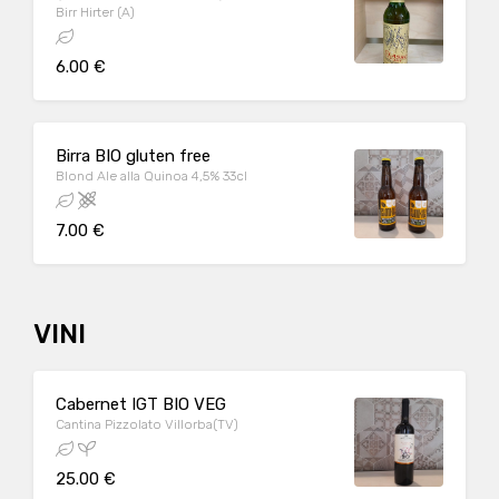
Birr Hirter (A)
6.00 €
Birra BIO gluten free
Blond Ale alla Quinoa 4,5% 33cl
7.00 €
VINI
Cabernet IGT BIO VEG
Cantina Pizzolato Villorba(TV)
25.00 €