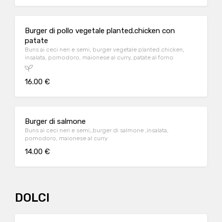
Burger di pollo vegetale planted.chicken con
patate
Buns ai ceci neri e semi, burger vegetale planted.chicken,
insalata, pomodoro, maionese al curry, patate al forno
16.00 €
Burger di salmone
Buns ai ceci neri e semi,,burger di salmone ,insalata,
pomodoro, maionese al curry
14.00 €
DOLCI