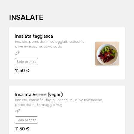
INSALATE
Insalata taggiasca
Insalata, pomodorini soleggiati, radicchio,
olive rivierasche, uovo sodo
Solo pranzo
11.50 €
Insalata Venere (vegan)
Insalata, carciofini, fagioli cannellini, olive rivierasche,
pomodorini, formaggio Veg
Solo pranzo
11.50 €