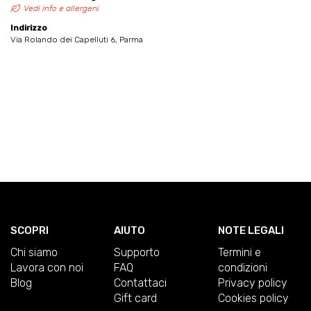
Vedi info e allergeni
Indirizzo
Via Rolando dei Capelluti 6, Parma
SCOPRI
AIUTO
NOTE LEGALI
Chi siamo
Supporto
Termini e
Lavora con noi
FAQ
condizioni
Blog
Contattaci
Privacy policy
Gift card
Cookies policy