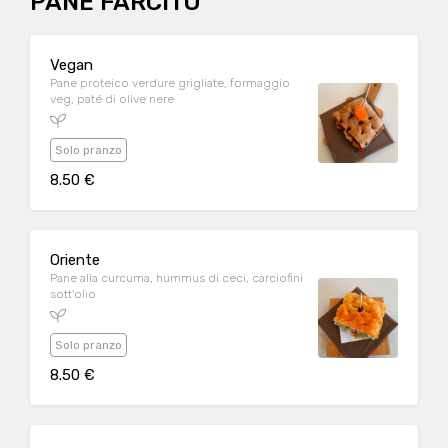
PANE FARCITO
Vegan
Pane proteico verdure grigliate, formaggio
veg, paté di olive nere
Solo pranzo
8.50 €
Oriente
Pane alla curcuma, hummus di ceci, carciofini
sott'olio
Solo pranzo
8.50 €