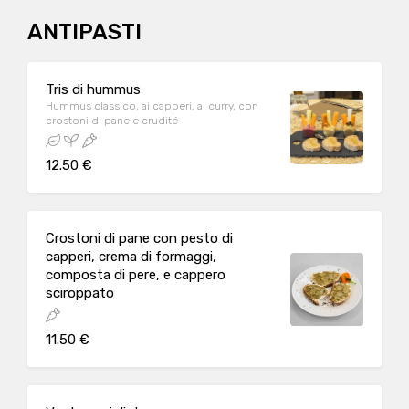
ANTIPASTI
Tris di hummus
Hummus classico, ai capperi, al curry, con
crostoni di pane e crudité
12.50 €
Crostoni di pane con pesto di
capperi, crema di formaggi,
composta di pere, e cappero
sciroppato
11.50 €