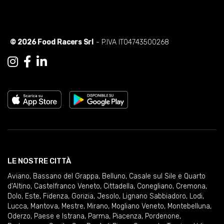
© 2026 Food Racers Srl
- P.IVA IT04743500268
LE NOSTRE CITTÀ
Aviano
,
Bassano del Grappa
,
Belluno
,
Casale sul Sile e Quarto
d'Altino
,
Castelfranco Veneto
,
Cittadella
,
Conegliano
,
Cremona
,
Dolo
,
Este
,
Fidenza
,
Gorizia
,
Jesolo
,
Lignano Sabbiadoro
,
Lodi
,
Lucca
,
Mantova
,
Mestre
,
Mirano
,
Mogliano Veneto
,
Montebelluna
,
Oderzo
,
Paese e Istrana
,
Parma
,
Piacenza
,
Pordenone
,