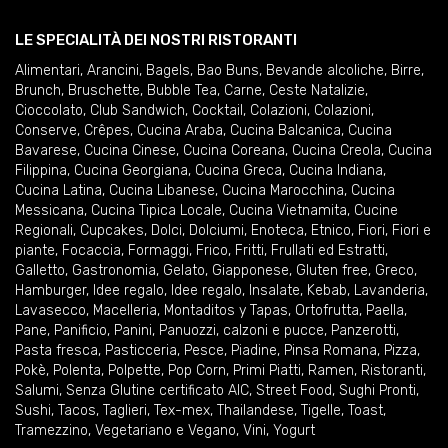
LE SPECIALITÀ DEI NOSTRI RISTORANTI
Alimentari
,
Arancini
,
Bagels
,
Bao Buns
,
Bevande alcoliche
,
Birre
,
Brunch
,
Bruschette
,
Bubble Tea
,
Carne
,
Ceste Natalizie
,
Cioccolato
,
Club Sandwich
,
Cocktail
,
Colazioni
,
Colazioni
,
Conserve
,
Crêpes
,
Cucina Araba
,
Cucina Balcanica
,
Cucina
Bavarese
,
Cucina Cinese
,
Cucina Coreana
,
Cucina Creola
,
Cucina
Filippina
,
Cucina Georgiana
,
Cucina Greca
,
Cucina Indiana
,
Cucina Latina
,
Cucina Libanese
,
Cucina Marocchina
,
Cucina
Messicana
,
Cucina Tipica Locale
,
Cucina Vietnamita
,
Cucine
Regionali
,
Cupcakes
,
Dolci
,
Dolciumi
,
Enoteca
,
Etnico
,
Fiori
,
Fiori e
piante
,
Focaccia
,
Formaggi
,
Frico
,
Fritti
,
Frullati ed Estratti
,
Galletto
,
Gastronomia
,
Gelato
,
Giapponese
,
Gluten free
,
Greco
,
Hamburger
,
Idee regalo
,
Idee regalo
,
Insalate
,
Kebab
,
Lavanderia
,
Lavasecco
,
Macelleria
,
Montaditos y Tapas
,
Ortofrutta
,
Paella
,
Pane
,
Panificio
,
Panini
,
Panuozzi, calzoni e pucce
,
Panzerotti
,
Pasta fresca
,
Pasticceria
,
Pesce
,
Piadine
,
Pinsa Romana
,
Pizza
,
Pokè
,
Polenta
,
Polpette
,
Pop Corn
,
Primi Piatti
,
Ramen
,
Ristoranti
,
Salumi
,
Senza Glutine certificato AIC
,
Street Food
,
Sughi Pronti
,
Sushi
,
Tacos
,
Taglieri
,
Tex-mex
,
Thailandese
,
Tigelle
,
Toast
,
Tramezzino
,
Vegetariano e Vegano
,
Vini
,
Yogurt