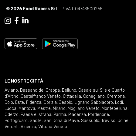
© 2026 Food Racers Srl
- P.IVA IT04743500268
LE NOSTRE CITTÀ
Aviano
,
Bassano del Grappa
,
Belluno
,
Casale sul Sile e Quarto
d'Altino
,
Castelfranco Veneto
,
Cittadella
,
Conegliano
,
Cremona
,
Dolo
,
Este
,
Fidenza
,
Gorizia
,
Jesolo
,
Lignano Sabbiadoro
,
Lodi
,
Lucca
,
Mantova
,
Mestre
,
Mirano
,
Mogliano Veneto
,
Montebelluna
,
Oderzo
,
Paese e Istrana
,
Parma
,
Piacenza
,
Pordenone
,
Portogruaro
,
Sacile
,
San Donà di Piave
,
Sassuolo
,
Treviso
,
Udine
,
Vercelli
,
Vicenza
,
Vittorio Veneto