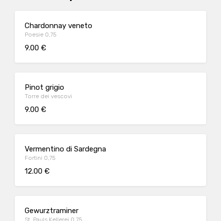
Chardonnay veneto
Poesie 0,75
9.00 €
Pinot grigio
Torre dei vescovi
9.00 €
Vermentino di Sardegna
Fortini 0,75
12.00 €
Gewurztraminer
St. Pauls Kellerei 0,75