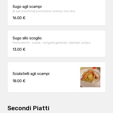
Sugo agli scampi
(4 per porzione) pomodoro scampi olio evo
16.00 €
Sugo allo scoglio
Pomodorini , cozze , vongole gamberi, calamari ,polpo
13.00 €
Scialatielli agli scampi
18.00 €
Secondi Piatti