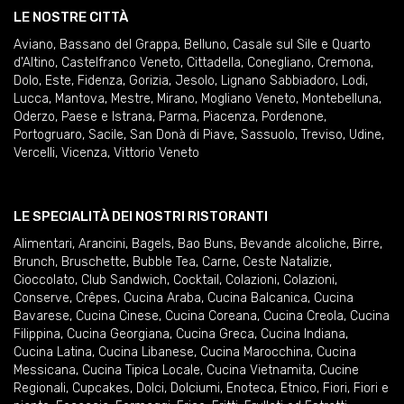
LE NOSTRE CITTÀ
Aviano
,
Bassano del Grappa
,
Belluno
,
Casale sul Sile e Quarto
d'Altino
,
Castelfranco Veneto
,
Cittadella
,
Conegliano
,
Cremona
,
Dolo
,
Este
,
Fidenza
,
Gorizia
,
Jesolo
,
Lignano Sabbiadoro
,
Lodi
,
Lucca
,
Mantova
,
Mestre
,
Mirano
,
Mogliano Veneto
,
Montebelluna
,
Oderzo
,
Paese e Istrana
,
Parma
,
Piacenza
,
Pordenone
,
Portogruaro
,
Sacile
,
San Donà di Piave
,
Sassuolo
,
Treviso
,
Udine
,
Vercelli
,
Vicenza
,
Vittorio Veneto
LE SPECIALITÀ DEI NOSTRI RISTORANTI
Alimentari
,
Arancini
,
Bagels
,
Bao Buns
,
Bevande alcoliche
,
Birre
,
Brunch
,
Bruschette
,
Bubble Tea
,
Carne
,
Ceste Natalizie
,
Cioccolato
,
Club Sandwich
,
Cocktail
,
Colazioni
,
Colazioni
,
Conserve
,
Crêpes
,
Cucina Araba
,
Cucina Balcanica
,
Cucina
Bavarese
,
Cucina Cinese
,
Cucina Coreana
,
Cucina Creola
,
Cucina
Filippina
,
Cucina Georgiana
,
Cucina Greca
,
Cucina Indiana
,
Cucina Latina
,
Cucina Libanese
,
Cucina Marocchina
,
Cucina
Messicana
,
Cucina Tipica Locale
,
Cucina Vietnamita
,
Cucine
Regionali
,
Cupcakes
,
Dolci
,
Dolciumi
,
Enoteca
,
Etnico
,
Fiori
,
Fiori e