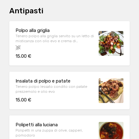
Antipasti
Polpo alla griglia
Tenero polpo alla griglia servito su un letto di
misticanza con olio evo e crema di
Balsamico di Modena
15.00 €
Insalata di polpo e patate
Tenero polpo lessato condito con patate
prezzemolo e olio evo
15.00 €
Polipetti alla luciana
Polipetti in una zuppa di olive, capperi,
pomodoro