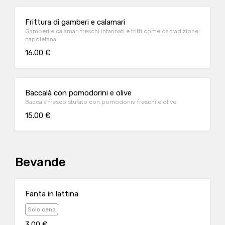
Frittura di gamberi e calamari
Gamberi e calamari freschi infarinati e fritti come da tradizione
napoletana
16.00 €
Baccalà con pomodorini e olive
Baccalà fresco stufato con pomodorini freschi e olive
15.00 €
Bevande
Fanta in lattina
Solo cena
3.00 €