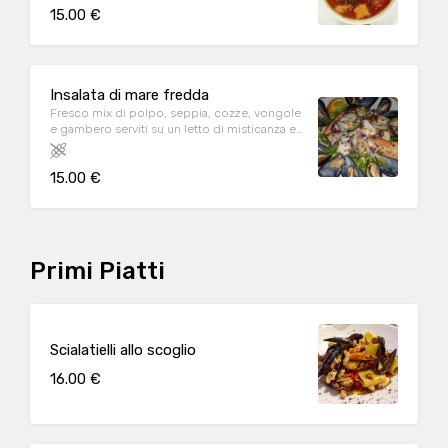
15.00 €
Insalata di mare fredda
Fresco mix di polpo, seppia, cozze, vongole
e gambero serviti su un letto di misticanza e
olio Evo
15.00 €
Primi Piatti
Scialatielli allo scoglio
16.00 €