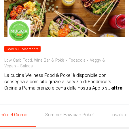
Solo su Foodracers
Low Carb Food, Wine Bar & Pokè
Focaccia
Veggy &
Vegan
Salads
La cucina Wellness Food & Poke' è disponibile con
consegna a domicilio grazie al servizio di Foodracers.
Ordina a Parma pranzo e cena dalla nostra App o s
...
altro
nù del Giorno
Summer Hawaian Poke'
Insalate