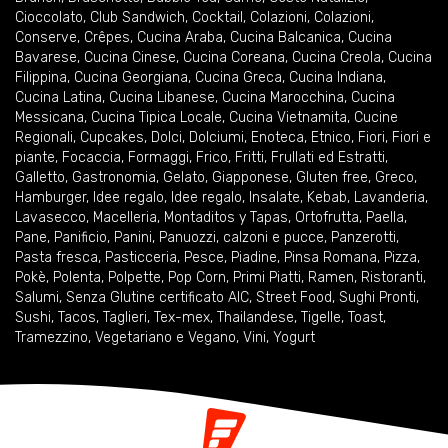
Cioccolato
,
Club Sandwich
,
Cocktail
,
Colazioni
,
Colazioni
,
Conserve
,
Crêpes
,
Cucina Araba
,
Cucina Balcanica
,
Cucina
Bavarese
,
Cucina Cinese
,
Cucina Coreana
,
Cucina Creola
,
Cucina
Filippina
,
Cucina Georgiana
,
Cucina Greca
,
Cucina Indiana
,
Cucina Latina
,
Cucina Libanese
,
Cucina Marocchina
,
Cucina
Messicana
,
Cucina Tipica Locale
,
Cucina Vietnamita
,
Cucine
Regionali
,
Cupcakes
,
Dolci
,
Dolciumi
,
Enoteca
,
Etnico
,
Fiori
,
Fiori e
piante
,
Focaccia
,
Formaggi
,
Frico
,
Fritti
,
Frullati ed Estratti
,
Galletto
,
Gastronomia
,
Gelato
,
Giapponese
,
Gluten free
,
Greco
,
Hamburger
,
Idee regalo
,
Idee regalo
,
Insalate
,
Kebab
,
Lavanderia
,
Lavasecco
,
Macelleria
,
Montaditos y Tapas
,
Ortofrutta
,
Paella
,
Pane
,
Panificio
,
Panini
,
Panuozzi, calzoni e pucce
,
Panzerotti
,
Pasta fresca
,
Pasticceria
,
Pesce
,
Piadine
,
Pinsa Romana
,
Pizza
,
Pokè
,
Polenta
,
Polpette
,
Pop Corn
,
Primi Piatti
,
Ramen
,
Ristoranti
,
Salumi
,
Senza Glutine certificato AIC
,
Street Food
,
Sughi Pronti
,
Sushi
,
Tacos
,
Taglieri
,
Tex-mex
,
Thailandese
,
Tigelle
,
Toast
,
Tramezzino
,
Vegetariano e Vegano
,
Vini
,
Yogurt