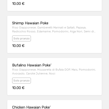
10.00 €
Shirmp Hawaian Poke
Riso Giapponese, Gamberetti Marinati e Saltati, Papaya,
Radicchio Rosso, Edamame, Pomodorini, Alga Nori, Semi di
Sesamo
Solo pranzo
10.00 €
Bufalino Hawaian Poke'
Riso Giapponese, Mozzarella di Bufala DOP, Mais, Pomodorini,
Avocado, Carote Julienne, Noci
Solo pranzo
10.00 €
Chicken Hawaian Poke'