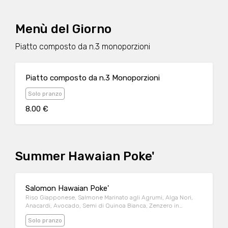
Menù del Giorno
Piatto composto da n.3 monoporzioni
Piatto composto da n.3 Monoporzioni
Solo pranzo
8.00 €
Summer Hawaian Poke'
Salomon Hawaian Poke'
Riso Giapponese, Salmone Marinato agli Agrumi, Alga Nori,
Anacardi, Avocado, Semi di Quinoa Bianca, Zenzero in
Agrodolce
Solo pranzo