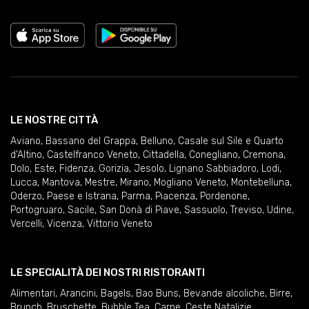
LE NOSTRE CITTÀ
Aviano
,
Bassano del Grappa
,
Belluno
,
Casale sul Sile e Quarto
d'Altino
,
Castelfranco Veneto
,
Cittadella
,
Conegliano
,
Cremona
,
Dolo
,
Este
,
Fidenza
,
Gorizia
,
Jesolo
,
Lignano Sabbiadoro
,
Lodi
,
Lucca
,
Mantova
,
Mestre
,
Mirano
,
Mogliano Veneto
,
Montebelluna
,
Oderzo
,
Paese e Istrana
,
Parma
,
Piacenza
,
Pordenone
,
Portogruaro
,
Sacile
,
San Donà di Piave
,
Sassuolo
,
Treviso
,
Udine
,
Vercelli
,
Vicenza
,
Vittorio Veneto
LE SPECIALITÀ DEI NOSTRI RISTORANTI
Alimentari
,
Arancini
,
Bagels
,
Bao Buns
,
Bevande alcoliche
,
Birre
,
Brunch
,
Bruschette
,
Bubble Tea
,
Carne
,
Ceste Natalizie
,