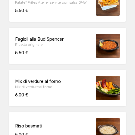
Patate* Frites Atelier servite con salsa OWW
5.50 €
Fagioli alla Bud Spencer
Ricetta originale
5.50 €
Mix di verdure al forno
Mix di verdure al forno
6.00 €
Riso basmati
5.00 €