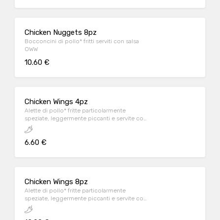
Chicken Nuggets 8pz
Bocconcini di pollo* fritti serviti con salsa
OWW
10.60 €
Chicken Wings 4pz
Alette di pollo* fritte particolarmente
speziate, leggermente piccanti e servite con
salsa OWW
6.60 €
Chicken Wings 8pz
Alette di pollo* fritte particolarmente
speziate, leggermente piccanti e servite con
salsa OWW