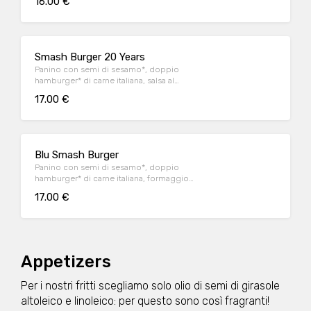
16.00 €
iceberg e cetriolini, accompagnato da
patate* Fries e salsa OWW.
Smash Burger 20 Years
Panino con semi di sesamo*, doppio
hamburger* di carne italiana, salsa al
"Pecorino Romano DOP", guanciale nostrano,
17.00 €
insalata iceberg, salsa maionese senapata
con pomodori secchi, servito con patate*
Fries e salsa OWW.
Blu Smash Burger
Panino con semi di sesamo*, doppio
hamburger* di carne italiana, formaggio
Cheddar affumicato, bacon, salsa smoked,
17.00 €
insalata iceberg, servito con patate* Fries e
salsa OWW
Appetizers
Per i nostri fritti scegliamo solo olio di semi di girasole
altoleico e linoleico: per questo sono così fragranti!