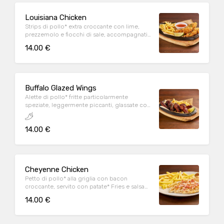
Louisiana Chicken
Strips di pollo* extra croccante con lime,
prezzemolo e fiocchi di sale, accompagnati
da patate* Fries e salsa Sweet & chili
14.00 €
Buffalo Glazed Wings
Alette di pollo* fritte particolarmente
speziate, leggermente piccanti, glassate con
Korean sauce, sesamo tostato, prezzemolo,
lime e servite con patate* Fries
14.00 €
Cheyenne Chicken
Petto di pollo* alla griglia con bacon
croccante, servito con patate* Fries e salsa
OWW
14.00 €