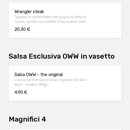
Wrangler steak
Tagliata di controfiletto alla griglia su letto di
rucola, servita con patate* Fries e salsa OWW
20.30 €
Salsa Esclusiva OWW in vasetto
Salsa OWW - the original
L'unica ed inimitabile salsa originale Old Wild
West - vasetto 185gr
4.90 €
Magnifici 4