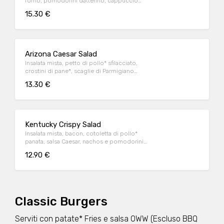
forno, pomodorini datterino, cappuccio
rosso condito e crostini di pane*.
15.30 €
Arizona Caesar Salad
Insalata mista, petto di pollo* sfilacciato,
crostini di pane*, scaglie di Parmigiano
Reggiano DOP e salsa Caesar
13.30 €
Kentucky Crispy Salad
Insalata mista, bacon, cotoletta di pollo*
panata, salsa Caesar, nachos e pomodorini
datterino
12.90 €
Classic Burgers
Serviti con patate* Fries e salsa OWW (Escluso BBQ