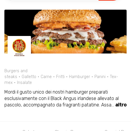
Burgers and
steaks
Galletto
Carne
Fritti
Hamburger
Panini
Tex-
mex
Insalate
Mordi il gusto unico dei nostri hamburger preparati
esclusivamente con il Black Angus irlandese allevato al
pascolo, accompagnato da fragranti patatine. Assa
...
altro