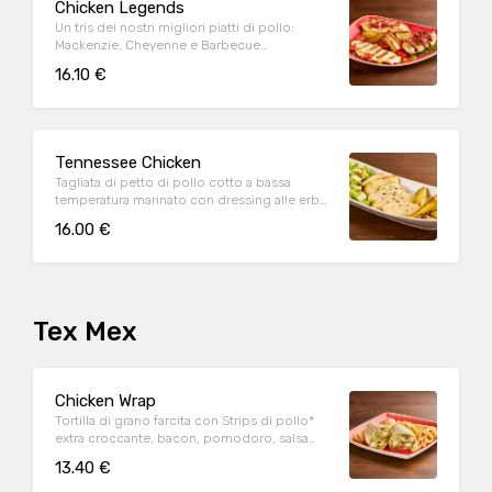
Chicken Legends
Un tris dei nostri migliori piatti di pollo:
Mackenzie, Cheyenne e Barbecue
accompagnati da rucola e patate al forno
16.10 €
Tennessee Chicken
Tagliata di petto di pollo cotto a bassa
temperatura marinato con dressing alle erbe,
mix di pepi, con contorno di caesar salad e
16.00 €
patate al forno
Tex Mex
Chicken Wrap
Tortilla di grano farcita con Strips di pollo*
extra croccante, bacon, pomodoro, salsa
cheddar, insalata, salsa Special servite con
13.40 €
patate* Fries e salsa OWW