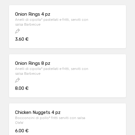
Onion Rings 4 pz
Anelli di cipolla* pastellati e fritti, serviti con
salsa Barbecue
3.60 €
Onion Rings 8 pz
Anelli di cipolla* pastellati e fritti, serviti con
salsa Barbecue
8.00 €
Chicken Nuggets 4 pz
Bocconcini di pollo* fritti serviti con salsa
OWW
6.00 €