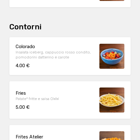
Contorni
Colorado
Insalata iceberg, cappuccio rosso condito,
pomodorini datterino e carote
4.00 €
Fries
Patate* fritte e salsa OWW
5.00 €
Frites Atelier