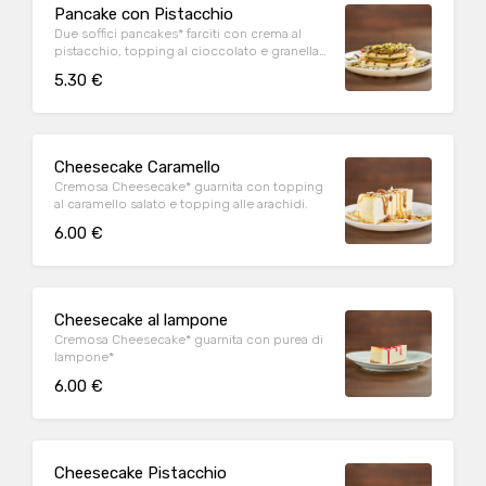
Pancake con Pistacchio
Due soffici pancakes* farciti con crema al
pistacchio, topping al cioccolato e granella
di pistacchio
5.30 €
Cheesecake Caramello
Cremosa Cheesecake* guarnita con topping
al caramello salato e topping alle arachidi.
6.00 €
Cheesecake al lampone
Cremosa Cheesecake* guarnita con purea di
lampone*
6.00 €
Cheesecake Pistacchio