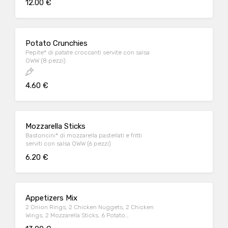
12.00 €
Potato Crunchies
Pepite* di patate croccanti servite con salsa
OWW (8 pezzi)
4.60 €
Mozzarella Sticks
Bastoncini* di mozzarella pastellati e fritti
serviti con salsa OWW (6 pezzi)
6.20 €
Appetizers Mix
2 Onion Rings, 2 Chicken Nuggets, 2 Chicken
Wings, 2 Mozzarella Sticks, 6 Potato
Crunchies, serviti con salsa OWW