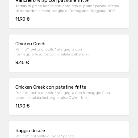
Ranchero Wrap con patatine fritte
Tortilla di grano farcita con cotoletta di pollo* panata, crema
di pomodori secchi, scaglie di Parmigiano Reggiano DOP,
insalata e salsa OWW.
11.90 €
Chicken Creek
Panino*, petto di pollo* alla griglia con
formaggio fuso, bacon, insalata iceberg e
salsa OWW
8.40 €
Chicken Creek con patatine fritte
Panino*, petto di pollo* alla griglia con formaggio fuso,
bacon, insalata iceberg e salsa OWW + fries
11.90 €
Raggio di sole
Panino*, cotoletta di pollo* panata,