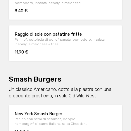
pomodoro, insalata iceberg e maionese.
8.40 €
Raggio di sole con patatine fritte
Panino*, cotoletta di pollo* panata, pomodoro, insalata
iceberg e maionese + fries
11.90 €
Smash Burgers
Un classico Americano, cotto alla piastra con una
croccante crosticina, in stile Old Wild West
New York Smash Burger
Panino con semi di sesamo*, doppio
hamburger* di carne italiana, salsa Cheddar,
bacon, pomodoro, salsa OWW, insalata