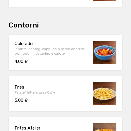
Contorni
Colorado
Insalata iceberg, cappuccio rosso condito,
pomodorini datterino e carote
4.00 €
Fries
Patate* fritte e salsa OWW
5.00 €
Frites Atelier