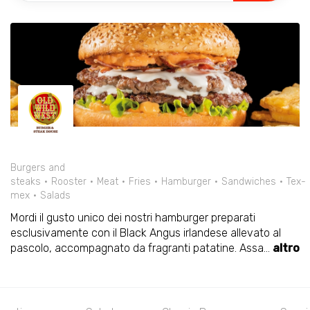
Burgers and
steaks
Rooster
Meat
Fries
Hamburger
Sandwiches
Tex-
mex
Salads
Mordi il gusto unico dei nostri hamburger preparati
esclusivamente con il Black Angus irlandese allevato al
pascolo, accompagnato da fragranti patatine. Assa
...
altro