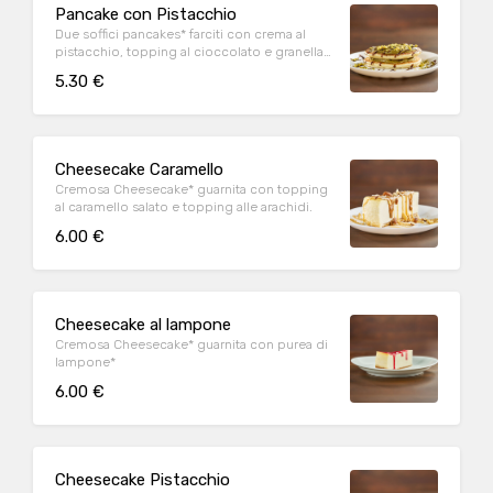
Pancake con Pistacchio
Due soffici pancakes* farciti con crema al
pistacchio, topping al cioccolato e granella
di pistacchio
5.30 €
Cheesecake Caramello
Cremosa Cheesecake* guarnita con topping
al caramello salato e topping alle arachidi.
6.00 €
Cheesecake al lampone
Cremosa Cheesecake* guarnita con purea di
lampone*
6.00 €
Cheesecake Pistacchio