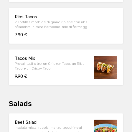
Cream
Ribs Tacos
2 Tortillas morbide di grano ripiene con ribs
sfilacciata in salsa Barbecue, mix di formaggi,
insalata iceberg e pico de gallo, il tutto
7.90 €
guarnito con salsa Guacamole
Tacos Mix
Provali tutti e tre: un Chicken Taco, un Ribs
Taco e un Crispy Taco
9.90 €
Salads
Beef Salad
Insalata mista, rucola, manzo, zucchine al