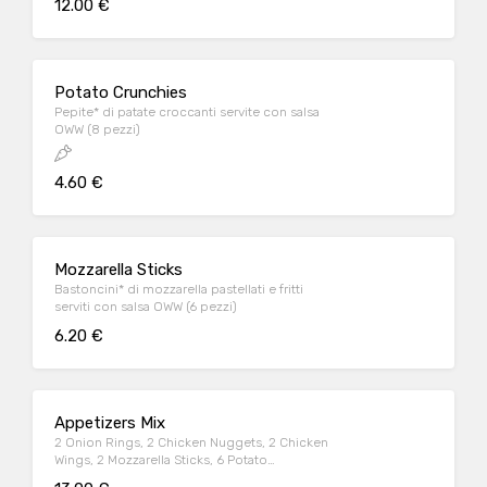
12.00 €
Potato Crunchies
Pepite* di patate croccanti servite con salsa
OWW (8 pezzi)
4.60 €
Mozzarella Sticks
Bastoncini* di mozzarella pastellati e fritti
serviti con salsa OWW (6 pezzi)
6.20 €
Appetizers Mix
2 Onion Rings, 2 Chicken Nuggets, 2 Chicken
Wings, 2 Mozzarella Sticks, 6 Potato
Crunchies, serviti con salsa OWW