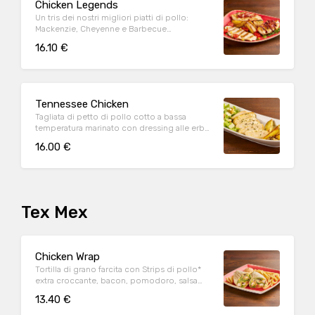
Chicken Legends
Un tris dei nostri migliori piatti di pollo:
Mackenzie, Cheyenne e Barbecue
accompagnati da rucola e patate al forno
16.10 €
Tennessee Chicken
Tagliata di petto di pollo cotto a bassa
temperatura marinato con dressing alle erbe,
mix di pepi, con contorno di caesar salad e
16.00 €
patate al forno
Tex Mex
Chicken Wrap
Tortilla di grano farcita con Strips di pollo*
extra croccante, bacon, pomodoro, salsa
cheddar, insalata, salsa Special servite con
13.40 €
patate* Fries e salsa OWW