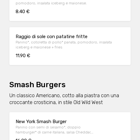
pomodoro, insalata iceberg e maionese.
8.40 €
Raggio di sole con patatine fritte
Panino*, cotoletta di pollo* panata, pomodoro, insalata
iceberg e maionese + fries
11.90 €
Smash Burgers
Un classico Americano, cotto alla piastra con una
croccante crosticina, in stile Old Wild West
New York Smash Burger
Panino con semi di sesamo*, doppio
hamburger* di carne italiana, salsa Cheddar,
bacon, pomodoro, salsa OWW, insalata