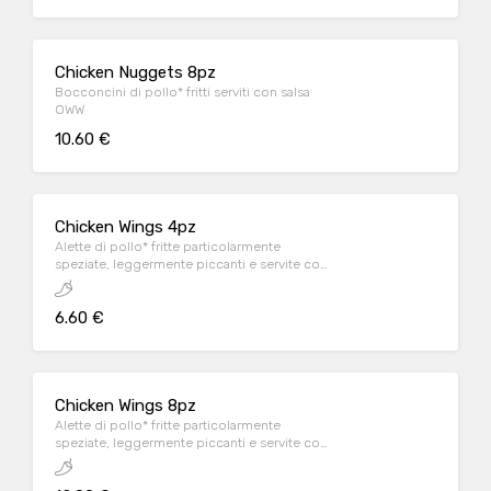
Chicken Nuggets 8pz
Bocconcini di pollo* fritti serviti con salsa
OWW
10.60 €
Chicken Wings 4pz
Alette di pollo* fritte particolarmente
speziate, leggermente piccanti e servite con
salsa OWW
6.60 €
Chicken Wings 8pz
Alette di pollo* fritte particolarmente
speziate, leggermente piccanti e servite con
salsa OWW