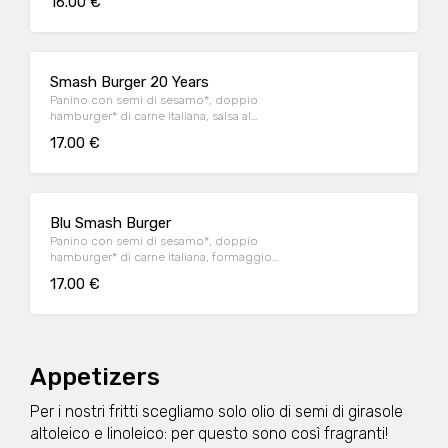
16.00 €
iceberg e cetriolini, accompagnato da
patate* Fries e salsa OWW.
Smash Burger 20 Years
Panino con semi di sesamo*, doppio
hamburger* di carne italiana, salsa al
"Pecorino Romano DOP", guanciale nostrano,
17.00 €
insalata iceberg, salsa maionese senapata
con pomodori secchi, servito con patate*
Fries e salsa OWW.
Blu Smash Burger
Panino con semi di sesamo*, doppio
hamburger* di carne italiana, formaggio
Cheddar affumicato, bacon, salsa smoked,
17.00 €
insalata iceberg, servito con patate* Fries e
salsa OWW
Appetizers
Per i nostri fritti scegliamo solo olio di semi di girasole
altoleico e linoleico: per questo sono così fragranti!