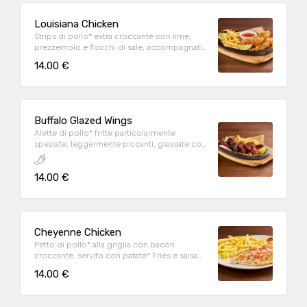
Louisiana Chicken
Strips di pollo* extra croccante con lime,
prezzemolo e fiocchi di sale, accompagnati
da patate* Fries e salsa Sweet & chili
14.00 €
Buffalo Glazed Wings
Alette di pollo* fritte particolarmente
speziate, leggermente piccanti, glassate con
Korean sauce, sesamo tostato, prezzemolo,
lime e servite con patate* Fries
14.00 €
Cheyenne Chicken
Petto di pollo* alla griglia con bacon
croccante, servito con patate* Fries e salsa
OWW
14.00 €