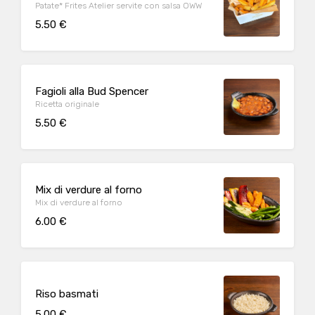
Patate* Frites Atelier servite con salsa OWW
5.50 €
Fagioli alla Bud Spencer
Ricetta originale
5.50 €
Mix di verdure al forno
Mix di verdure al forno
6.00 €
Riso basmati
5.00 €