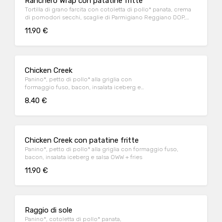
Ranchero Wrap con patatine fritte
Tortilla di grano farcita con cotoletta di pollo* panata, crema
di pomodori secchi, scaglie di Parmigiano Reggiano DOP,
insalata e salsa OWW.
11.90 €
Chicken Creek
Panino*, petto di pollo* alla griglia con
formaggio fuso, bacon, insalata iceberg e
salsa OWW
8.40 €
Chicken Creek con patatine fritte
Panino*, petto di pollo* alla griglia con formaggio fuso,
bacon, insalata iceberg e salsa OWW + fries
11.90 €
Raggio di sole
Panino*, cotoletta di pollo* panata,