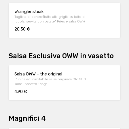
Wrangler steak
Tagliata di controfiletto alla griglia su letto di
rucola, servita con patate* Fries e salsa OWW
20.30 €
Salsa Esclusiva OWW in vasetto
Salsa OWW - the original
L'unica ed inimitabile salsa originale Old Wild
West - vasetto 185gr
4.90 €
Magnifici 4