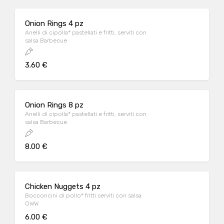
Onion Rings 4 pz
Anelli di cipolla* pastellati e fritti, serviti con
salsa Barbecue
3.60 €
Onion Rings 8 pz
Anelli di cipolla* pastellati e fritti, serviti con
salsa Barbecue
8.00 €
Chicken Nuggets 4 pz
Bocconcini di pollo* fritti serviti con salsa
OWW
6.00 €