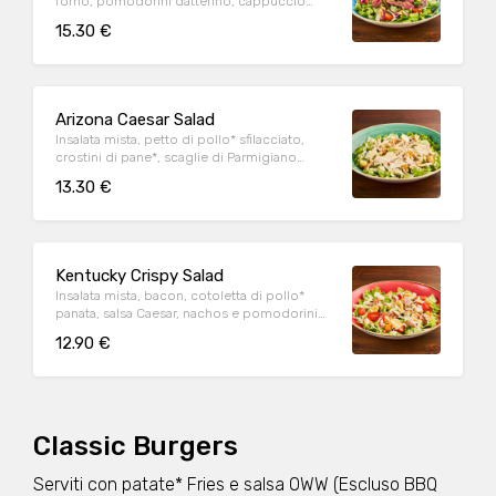
forno, pomodorini datterino, cappuccio
rosso condito e crostini di pane*.
15.30 €
Arizona Caesar Salad
Insalata mista, petto di pollo* sfilacciato,
crostini di pane*, scaglie di Parmigiano
Reggiano DOP e salsa Caesar
13.30 €
Kentucky Crispy Salad
Insalata mista, bacon, cotoletta di pollo*
panata, salsa Caesar, nachos e pomodorini
datterino
12.90 €
Classic Burgers
Serviti con patate* Fries e salsa OWW (Escluso BBQ