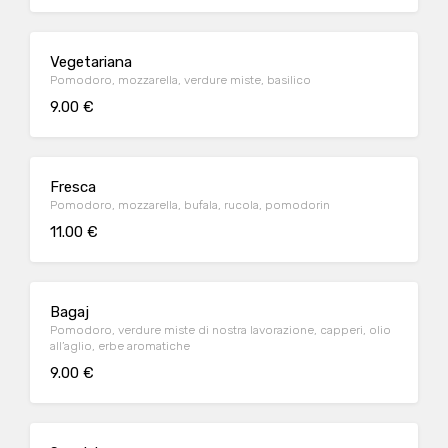
Vegetariana
Pomodoro, mozzarella, verdure miste, basilico
9.00 €
Fresca
Pomodoro, mozzarella, bufala, rucola, pomodorin
11.00 €
Bagaj
Pomodoro, verdure miste di nostra lavorazione, capperi, olio
all’aglio, erbe aromatiche
9.00 €