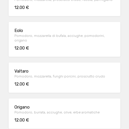
12.00 €
Eolo
Pomodoro, mozzarella di bufala, acciughe, pomodorini,
origano
12.00 €
Valtaro
Pomodoro, mozzarella, funghi porcini, prosciutto crudo
12.00 €
Origano
Pomodoro, burrata, acciughe, olive, erbe aromatiche
12.00 €