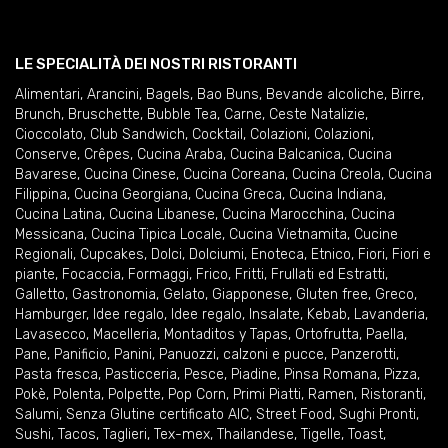
LE SPECIALITÀ DEI NOSTRI RISTORANTI
Alimentari
,
Arancini
,
Bagels
,
Bao Buns
,
Bevande alcoliche
,
Birre
,
Brunch
,
Bruschette
,
Bubble Tea
,
Carne
,
Ceste Natalizie
,
Cioccolato
,
Club Sandwich
,
Cocktail
,
Colazioni
,
Colazioni
,
Conserve
,
Crêpes
,
Cucina Araba
,
Cucina Balcanica
,
Cucina
Bavarese
,
Cucina Cinese
,
Cucina Coreana
,
Cucina Creola
,
Cucina
Filippina
,
Cucina Georgiana
,
Cucina Greca
,
Cucina Indiana
,
Cucina Latina
,
Cucina Libanese
,
Cucina Marocchina
,
Cucina
Messicana
,
Cucina Tipica Locale
,
Cucina Vietnamita
,
Cucine
Regionali
,
Cupcakes
,
Dolci
,
Dolciumi
,
Enoteca
,
Etnico
,
Fiori
,
Fiori e
piante
,
Focaccia
,
Formaggi
,
Frico
,
Fritti
,
Frullati ed Estratti
,
Galletto
,
Gastronomia
,
Gelato
,
Giapponese
,
Gluten free
,
Greco
,
Hamburger
,
Idee regalo
,
Idee regalo
,
Insalate
,
Kebab
,
Lavanderia
,
Lavasecco
,
Macelleria
,
Montaditos y Tapas
,
Ortofrutta
,
Paella
,
Pane
,
Panificio
,
Panini
,
Panuozzi, calzoni e pucce
,
Panzerotti
,
Pasta fresca
,
Pasticceria
,
Pesce
,
Piadine
,
Pinsa Romana
,
Pizza
,
Pokè
,
Polenta
,
Polpette
,
Pop Corn
,
Primi Piatti
,
Ramen
,
Ristoranti
,
Salumi
,
Senza Glutine certificato AIC
,
Street Food
,
Sughi Pronti
,
Sushi
,
Tacos
,
Taglieri
,
Tex-mex
,
Thailandese
,
Tigelle
,
Toast
,