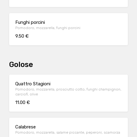
Funghi porcini
Pomodoro, mozzarella, funghi porcini
9.50 €
Golose
Quattro Stagioni
Pomodoro, mozzarella, prosciutto cotto, funghi champignon,
carciofi, olive
11.00 €
Calabrese
Pomodoro, mozzarella, salame piccante, peperoni, scamorza