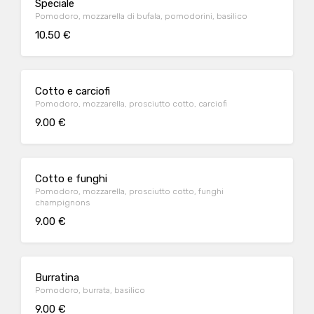
Speciale
Pomodoro, mozzarella di bufala, pomodorini, basilico
10.50 €
Cotto e carciofi
Pomodoro, mozzarella, prosciutto cotto, carciofi
9.00 €
Cotto e funghi
Pomodoro, mozzarella, prosciutto cotto, funghi
champignons
9.00 €
Burratina
Pomodoro, burrata, basilico
9.00 €