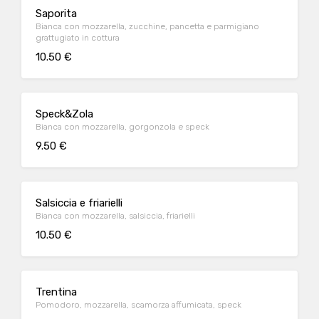
Saporita
Bianca con mozzarella, zucchine, pancetta e parmigiano
grattugiato in cottura
10.50 €
Speck&Zola
Bianca con mozzarella, gorgonzola e speck
9.50 €
Salsiccia e friarielli
Bianca con mozzarella, salsiccia, friarielli
10.50 €
Trentina
Pomodoro, mozzarella, scamorza affumicata, speck