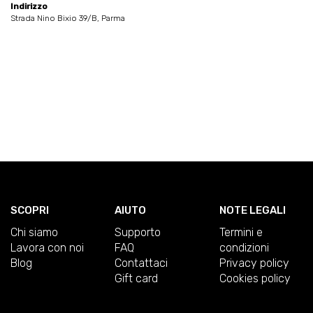
Indirizzo
Strada Nino Bixio 39/B, Parma
SCOPRI
AIUTO
NOTE LEGALI
Chi siamo
Supporto
Termini e
Lavora con noi
FAQ
condizioni
Blog
Contattaci
Privacy policy
Gift card
Cookies policy