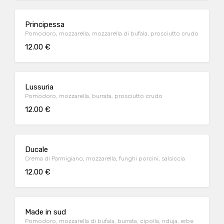
Principessa
Pomodoro, mozzarella, mozzarella di bufala, prosciutto crudo
12.00 €
Lussuria
Pomodoro, mozzarella, burrata, prosciutto crudo
12.00 €
Ducale
Crema di Parmigiano, mozzarella, funghi porcini, salsiccia
12.00 €
Made in sud
Pomodoro, mozzarella di bufala, burrata, cipolla, nduja, erbe