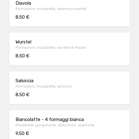
Diavola
Pomodoro, mozzarella, salame piccante)
8.50 €
Wurstel
Pomodoro, mozzarella, würstel di maiale
8.50 €
Salsiccia
Pomodoro, mozzarella, salsiccia
8.50 €
Biancolatte - 4 formaggi bianca
Mozzarella, gorgonzola, stracchino, scamorza
9.50 €