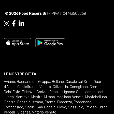
© 2026 Food Racers Srl
- P.IVA IT04743500268
LE NOSTRE CITTÀ
Aviano
,
Bassano del Grappa
,
Belluno
,
Casale sul Sile e Quarto
d'Altino
,
Castelfranco Veneto
,
Cittadella
,
Conegliano
,
Cremona
,
Dolo
,
Este
,
Fidenza
,
Gorizia
,
Jesolo
,
Lignano Sabbiadoro
,
Lodi
,
Lucca
,
Mantova
,
Mestre
,
Mirano
,
Mogliano Veneto
,
Montebelluna
,
Oderzo
,
Paese e Istrana
,
Parma
,
Piacenza
,
Pordenone
,
Portogruaro
,
Sacile
,
San Donà di Piave
,
Sassuolo
,
Treviso
,
Udine
,
Vercelli
,
Vicenza
,
Vittorio Veneto