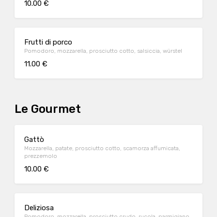
10.00 €
Frutti di porco
Pomodoro, mozzarella, prosciutto cotto, salsiccia, würstel
11.00 €
Le Gourmet
Gattò
Mozzarella, patate, prosciutto cotto, scamorza affumicata,
prezzemolo
10.00 €
Deliziosa
Pomodoro, mozzarella, prosciutto crudo, rucola, parmigiano