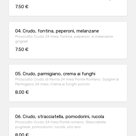
7.50 €
04. Crudo, fontina, peperoni, melanzane
Prosciutto Crudo 24 mesi, fontina, peperoni, e melanzane
grigliati
7.50 €
05. Crudo, parmigiano, crema ai funghi
Prosciutto Crudo di Parma 24 mesi Ponte Romano, Scaglie di
Parmigiano 24 mesi, Crema ai funghi porcini
8.00 €
06. Crudo, stracciatella, pomodorini, rucola
Prosciutto Crudo 24 mesi Ponte romano, Stracciatella
pugliese, pomodorini, rucola, olio evo
8.00 €