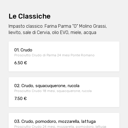
Le Classiche
Impasto classico: Farina Parma "0" Molino Grassi,
lievito, sale di Cervia, olio EVO, miele, acqua
01. Crudo
Prosciutto Crudo di Parma 24 mesi Ponte Romano
6.50 €
02. Crudo, squacuquerone, rucola
Prosciutto Crudo 18 mesi, squacquerone, rucola
7.50 €
03. Crudo, pomodoro, mozzarella, lattuga
Prosciutto Crudo 24 mesi, mozzarella, pomodoro, lattuga