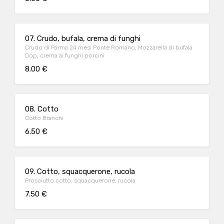
07. Crudo, bufala, crema di funghi
Crudo di Parma 24 mesi Ponte Romano, Mozzarella di bufala
Dop, crema ai funghi porcini
8.00 €
08. Cotto
Cotto Branchi
6.50 €
09. Cotto, squacquerone, rucola
Prosciutto cotto, squacquerone, rucola
7.50 €