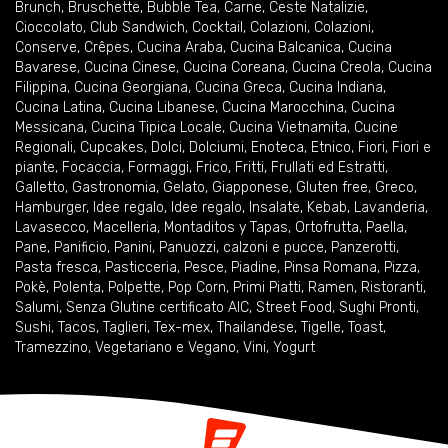
Brunch
,
Bruschette
,
Bubble Tea
,
Carne
,
Ceste Natalizie
,
Cioccolato
,
Club Sandwich
,
Cocktail
,
Colazioni
,
Colazioni
,
Conserve
,
Crêpes
,
Cucina Araba
,
Cucina Balcanica
,
Cucina
Bavarese
,
Cucina Cinese
,
Cucina Coreana
,
Cucina Creola
,
Cucina
Filippina
,
Cucina Georgiana
,
Cucina Greca
,
Cucina Indiana
,
Cucina Latina
,
Cucina Libanese
,
Cucina Marocchina
,
Cucina
Messicana
,
Cucina Tipica Locale
,
Cucina Vietnamita
,
Cucine
Regionali
,
Cupcakes
,
Dolci
,
Dolciumi
,
Enoteca
,
Etnico
,
Fiori
,
Fiori e
piante
,
Focaccia
,
Formaggi
,
Frico
,
Fritti
,
Frullati ed Estratti
,
Galletto
,
Gastronomia
,
Gelato
,
Giapponese
,
Gluten free
,
Greco
,
Hamburger
,
Idee regalo
,
Idee regalo
,
Insalate
,
Kebab
,
Lavanderia
,
Lavasecco
,
Macelleria
,
Montaditos y Tapas
,
Ortofrutta
,
Paella
,
Pane
,
Panificio
,
Panini
,
Panuozzi, calzoni e pucce
,
Panzerotti
,
Pasta fresca
,
Pasticceria
,
Pesce
,
Piadine
,
Pinsa Romana
,
Pizza
,
Pokè
,
Polenta
,
Polpette
,
Pop Corn
,
Primi Piatti
,
Ramen
,
Ristoranti
,
Salumi
,
Senza Glutine certificato AIC
,
Street Food
,
Sughi Pronti
,
Sushi
,
Tacos
,
Taglieri
,
Tex-mex
,
Thailandese
,
Tigelle
,
Toast
,
Tramezzino
,
Vegetariano e Vegano
,
Vini
,
Yogurt