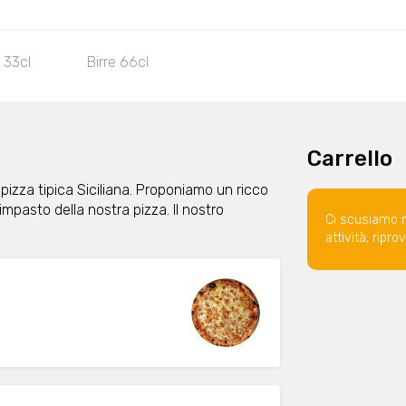
e 33cl
Birre 66cl
Carrello
 pizza tipica Siciliana. Proponiamo un ricco
pasto della nostra pizza. Il nostro
Ci scusiamo 
attività, ripr