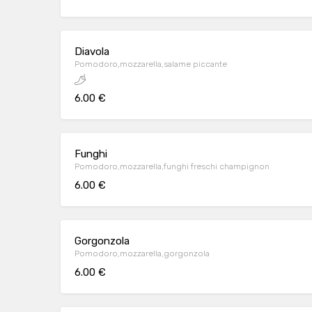
Diavola
Pomodoro,mozzarella,salame piccante
6.00 €
Funghi
Pomodoro,mozzarella,funghi freschi champignon
6.00 €
Gorgonzola
Pomodoro,mozzarella,gorgonzola
6.00 €