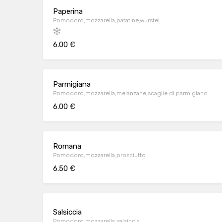
Paperina
Pomodoro,mozzarella,patatine,wurstel
6.00 €
Parmigiana
Pomodoro,mozzarella,melanzane,scaglie di parmigiano
6.00 €
Romana
Pomodoro,mozzarella,prosciutto
6.50 €
Salsiccia
Pomodoro,mozzarella,salsiccia