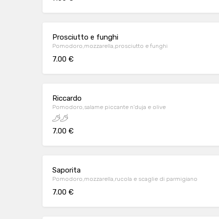
Prosciutto e funghi
Pomodoro,mozzarella,prosciutto e funghi
7.00 €
Riccardo
Pomodoro,salame piccante n'duja e olive
7.00 €
Saporita
Pomodoro,mozzarella,rucola e scaglie di parmigiano
7.00 €