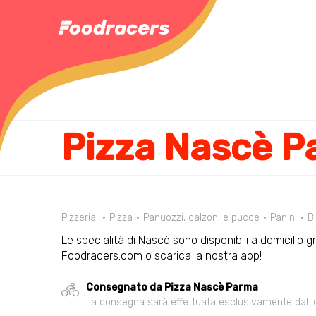
Pizza Nascè P
Pizzeria
Pizza
Panuozzi, calzoni e pucce
Panini
Bi
Le specialità di Nascè sono disponibili a domicilio g
Foodracers.com o scarica la nostra app!
Consegnato da Pizza Nascè Parma
La consegna sarà effettuata esclusivamente dal loca