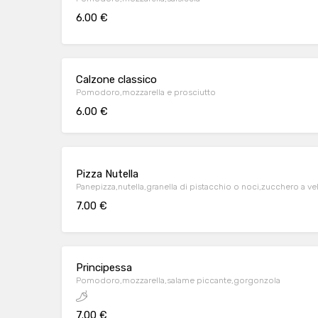
6.00 €
Calzone classico
Pomodoro,mozzarella e prosciutto
6.00 €
Pizza Nutella
Panepizza,nutella,granella di pistacchio o noci,zucchero a ve
7.00 €
Principessa
Pomodoro,mozzarella,salame piccante,gorgonzola
7.00 €