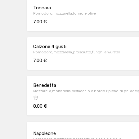
Tonnara
Pomodoro,mozzarella,tonno e olive
7.00 €
Calzone 4 gusti
Pomodoro,mozzarella,prosciutto,funghi e wurstel
7.00 €
Benedetta
Mozzarella,mortadella,pistacchio e bordo ripieno di philadel
8.00 €
Napoleone
Pomodoro,mozzarella,porchetta,salsiccia e cipolla