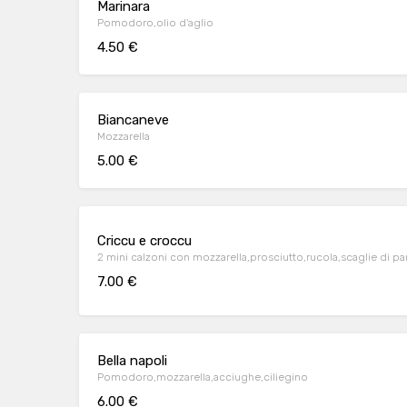
Marinara
Pomodoro,olio d'aglio
4.50 €
Biancaneve
Mozzarella
5.00 €
Criccu e croccu
2 mini calzoni con mozzarella,prosciutto,rucola,scaglie di p
7.00 €
Bella napoli
Pomodoro,mozzarella,acciughe,ciliegino
6.00 €