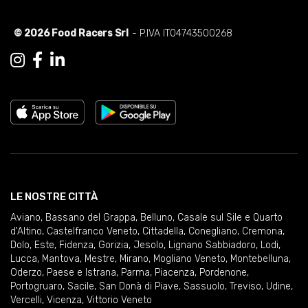
© 2026 Food Racers Srl
- P.IVA IT04743500268
LE NOSTRE CITTÀ
Aviano
,
Bassano del Grappa
,
Belluno
,
Casale sul Sile e Quarto
d'Altino
,
Castelfranco Veneto
,
Cittadella
,
Conegliano
,
Cremona
,
Dolo
,
Este
,
Fidenza
,
Gorizia
,
Jesolo
,
Lignano Sabbiadoro
,
Lodi
,
Lucca
,
Mantova
,
Mestre
,
Mirano
,
Mogliano Veneto
,
Montebelluna
,
Oderzo
,
Paese e Istrana
,
Parma
,
Piacenza
,
Pordenone
,
Portogruaro
,
Sacile
,
San Donà di Piave
,
Sassuolo
,
Treviso
,
Udine
,
Vercelli
,
Vicenza
,
Vittorio Veneto