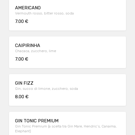
AMERICANO
Vermouth rosso, bitter rosso, soda
7.00 €
CAIPIRINHA
Chacaca, zucchero, lime
7.00 €
GIN FIZZ
Gin, succo di limone, zucchero, soda
8.00 €
GIN TONIC PREMIUM
Gin Tonic Premium (a scelta tra Gin Mare, Hendric’s, Canaima,
Elephant)