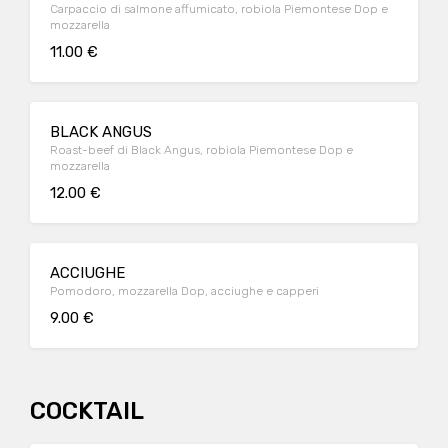
Carpaccio di salmone affumicato, robiola Piemontese Dop e
mozzarella
11.00 €
BLACK ANGUS
Roast-beef di Black Angus, robiola Piemontese Dop e
mozzarella
12.00 €
ACCIUGHE
Pomodoro, mozzarella Dop, acciughe e capperi
9.00 €
COCKTAIL