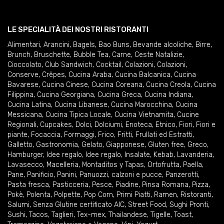
LE SPECIALITÀ DEI NOSTRI RISTORANTI
Alimentari
,
Arancini
,
Bagels
,
Bao Buns
,
Bevande alcoliche
,
Birre
,
Brunch
,
Bruschette
,
Bubble Tea
,
Carne
,
Ceste Natalizie
,
Cioccolato
,
Club Sandwich
,
Cocktail
,
Colazioni
,
Colazioni
,
Conserve
,
Crêpes
,
Cucina Araba
,
Cucina Balcanica
,
Cucina
Bavarese
,
Cucina Cinese
,
Cucina Coreana
,
Cucina Creola
,
Cucina
Filippina
,
Cucina Georgiana
,
Cucina Greca
,
Cucina Indiana
,
Cucina Latina
,
Cucina Libanese
,
Cucina Marocchina
,
Cucina
Messicana
,
Cucina Tipica Locale
,
Cucina Vietnamita
,
Cucine
Regionali
,
Cupcakes
,
Dolci
,
Dolciumi
,
Enoteca
,
Etnico
,
Fiori
,
Fiori e
piante
,
Focaccia
,
Formaggi
,
Frico
,
Fritti
,
Frullati ed Estratti
,
Galletto
,
Gastronomia
,
Gelato
,
Giapponese
,
Gluten free
,
Greco
,
Hamburger
,
Idee regalo
,
Idee regalo
,
Insalate
,
Kebab
,
Lavanderia
,
Lavasecco
,
Macelleria
,
Montaditos y Tapas
,
Ortofrutta
,
Paella
,
Pane
,
Panificio
,
Panini
,
Panuozzi, calzoni e pucce
,
Panzerotti
,
Pasta fresca
,
Pasticceria
,
Pesce
,
Piadine
,
Pinsa Romana
,
Pizza
,
Pokè
,
Polenta
,
Polpette
,
Pop Corn
,
Primi Piatti
,
Ramen
,
Ristoranti
,
Salumi
,
Senza Glutine certificato AIC
,
Street Food
,
Sughi Pronti
,
Sushi
,
Tacos
,
Taglieri
,
Tex-mex
,
Thailandese
,
Tigelle
,
Toast
,