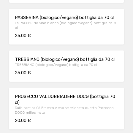
PASSERINA (biologico/vegano) bottiglia da 70 cl
La PASSERINA vino bianco (biologico/vegano) bottiglia da 70
cl
25.00 €
TREBBIANO (biologico/vegano) bottiglia da 70 cl
TREBBIANO (biologico/vegano) bottiglia da 70 cl
25.00 €
PROSECCO VALDOBBIADENE DOCG (bottiglia 70
cl)
Dalla cantina Cà Ernesto viene selezionato questo Prosecco
DOCG millesimato
20.00 €