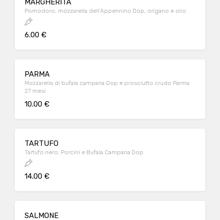
MARGHERITA
Pomodoro, mozzarella dell’Appennino Dop, origano e olio
6.00 €
PARMA
Mozzarella di bufala campana Dop e prosciutto crudo Parma
27 mesi
10.00 €
TARTUFO
Tartufo nero, Porcini e Bufala Campana Dop
14.00 €
SALMONE