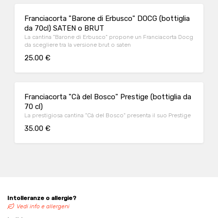
Franciacorta "Barone di Erbusco" DOCG (bottiglia
da 70cl) SATEN o BRUT
La cantina "Barone di Erbusco" propone un Franciacorta Docg
da scegliere tra la versione brut o saten
25.00 €
Franciacorta "Cà del Bosco" Prestige (bottiglia da
70 cl)
La prestigiosa cantina "Cà del Bosco" presenta il suo Prestige
35.00 €
Intolleranze o allergie?
Vedi info e allergeni