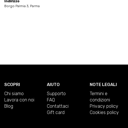
Indirizzo
Borgo Palmia 3, Parma
SCOPRI
AIUTO
NOTE LEGALI
Chi siamo
Supporto
Termini e
Lavora con noi
FAQ
condizioni
Blog
Contattaci
Privacy policy
Gift card
Cookies policy