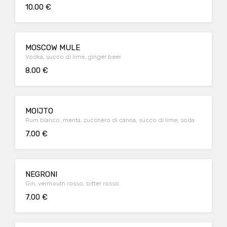
10.00 €
MOSCOW MULE
Vodka, succo di lime, ginger beer
8.00 €
MOIJTO
Rum bianco, menta, zucchero di canna, succo di lime, soda
7.00 €
NEGRONI
Gin, vermouth rosso, bitter rosso
7.00 €