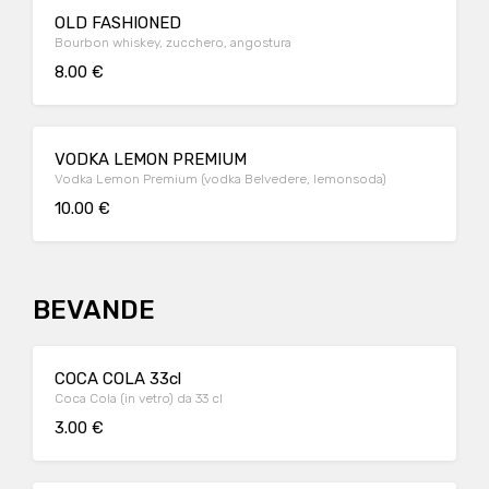
OLD FASHIONED
Bourbon whiskey, zucchero, angostura
8.00 €
VODKA LEMON PREMIUM
Vodka Lemon Premium (vodka Belvedere, lemonsoda)
10.00 €
BEVANDE
COCA COLA 33cl
Coca Cola (in vetro) da 33 cl
3.00 €