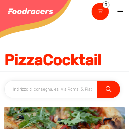
0
PizzaCocktail