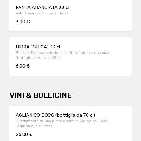
FANTA ARANCIATA 33 cl
FANTA aranciata in vetro da 33 cl
3.00 €
BIRRA "CHICA" 33 cl
Birrificio Farnese seleziona la "Chica" bionda nostrana
(bottiglia di vetro da 33 cl)
6.00 €
VINI & BOLLICINE
AGLIANICO DOCG (bottiglia da 70 cl)
Direttamente da una piccola cantina Biologica. Ecco
l'Aglianico in purezza !!!
25.00 €