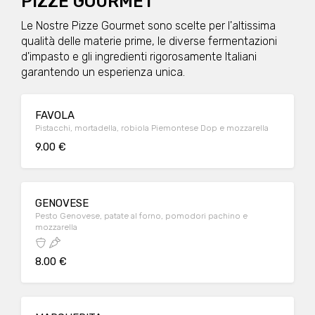
PIZZE GOURMET
Le Nostre Pizze Gourmet sono scelte per l'altissima
qualità delle materie prime, le diverse fermentazioni
d'impasto e gli ingredienti rigorosamente Italiani
garantendo un esperienza unica.
FAVOLA
Pistacchi, mortadella, robiola Piemontese Dop e mozzarella
9.00 €
GENOVESE
Pesto Genovese, patate al forno, pomodori pachino e
mozzarella
8.00 €