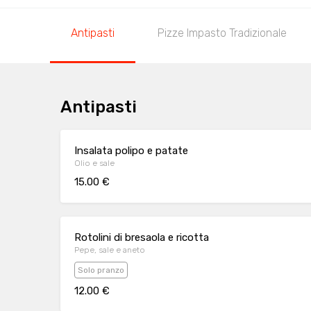
Antipasti
Pizze Impasto Tradizionale
Antipasti
Insalata polipo e patate
Olio e sale
15.00 €
Rotolini di bresaola e ricotta
Pepe, sale e aneto
Solo pranzo
12.00 €