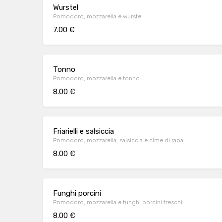
Wurstel
Pomodoro, mozzarella e wurstel
7.00 €
Tonno
Pomodoro, mozzarella e tonno
8.00 €
Friarielli e salsiccia
Pomodoro, mozzarella, salsiccia e cime di rapa
8.00 €
Funghi porcini
Pomodoro, mozzarella e funghi porcini freschi
8.00 €