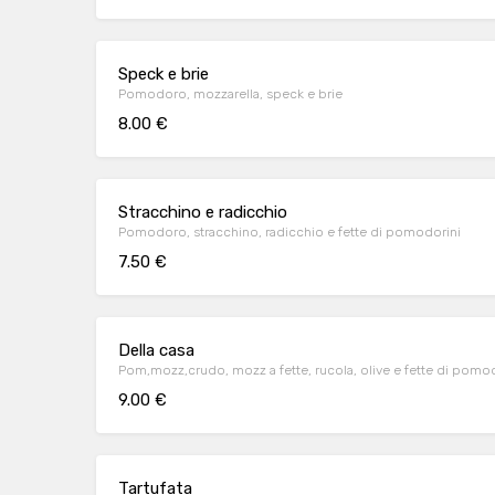
Speck e brie
Pomodoro, mozzarella, speck e brie
8.00 €
Stracchino e radicchio
Pomodoro, stracchino, radicchio e fette di pomodorini
7.50 €
Della casa
Pom,mozz,crudo, mozz a fette, rucola, olive e fette di pomo
9.00 €
Tartufata