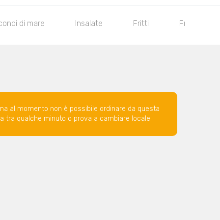
ondi di mare
Insalate
Fritti
Frutta
ma al momento non è possibile ordinare da questa
ova tra qualche minuto o prova a cambiare locale.