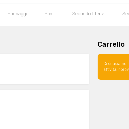
Formaggi
Primi
Secondi di terra
Sec
Carrello
Ci scusiamo 
attività, ripr