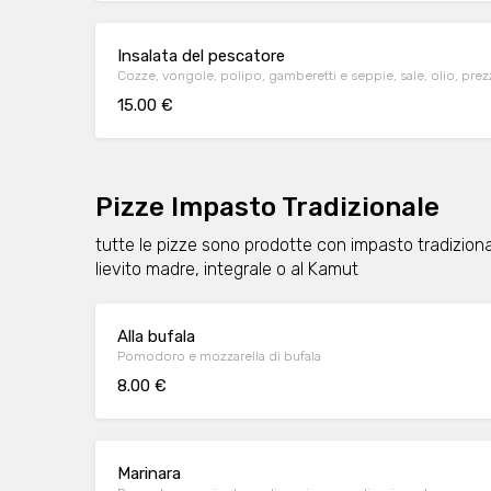
Insalata del pescatore
Cozze, vongole, polipo, gamberetti e seppie, sale, olio, pr
15.00 €
Pizze Impasto Tradizionale
tutte le pizze sono prodotte con impasto tradizion
lievito madre, integrale o al Kamut
Alla bufala
Pomodoro e mozzarella di bufala
8.00 €
Marinara