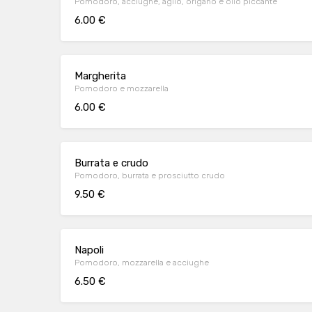
Pomodoro, acciughe, aglio, origano e olio piccante
6.00 €
Margherita
Pomodoro e mozzarella
6.00 €
Burrata e crudo
Pomodoro, burrata e prosciutto crudo
9.50 €
Napoli
Pomodoro, mozzarella e acciughe
6.50 €