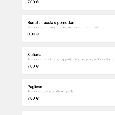
7.00 €
Burrata, rucola e pomodori
Pomodori, origano, burrata, rucola e pomodorini
8.00 €
Siciliana
Pomodoro, acciughe, capperi, olive, origano, aglio e olio pi
7.00 €
Pugliese
Pomodoro, mozzarella e cipolla
7.00 €