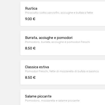
Rustica
Prosciutto cotto,carciofini, acciughe e bufala a fette
9.00 €
Burrata, acciughe e pomodori
Pomodoro, burrata, acciughe e pomodori freschi
8.50 €
Classica estiva
Pomodori freschi, fette di mozzarella di bufala e basilico
8.50 €
Salame piccante
Pomodoro, mozzarella e salame piccante