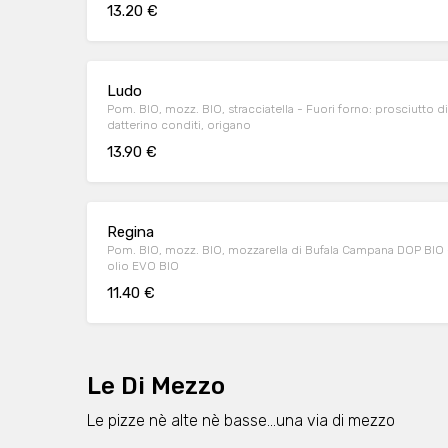
13.20 €
Ludo
Pom. BIO, mozz. BIO, stracciatella - Fuori forno: prosciutto
datterino conditi, origano
13.90 €
Regina
Pom. BIO, mozz. BIO, mozzarella di Bufala Campana DOP BIO - 
olio EVO BIO
11.40 €
Le Di Mezzo
Le pizze nè alte nè basse...una via di mezzo