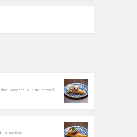
ufala Campana DOP BIO, carciofi
ella, basilico