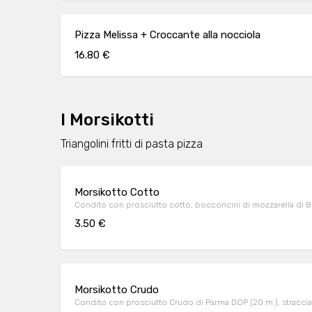
Pizza Melissa + Croccante alla nocciola
16.80 €
I Morsikotti
Triangolini fritti di pasta pizza
Morsikotto Cotto
Condito con prosciutto cotto, bocconcini di mozzarella di B
3.50 €
Morsikotto Crudo
Condito con prosciutto Crudo di Parma DOP (20 m.), stracciat