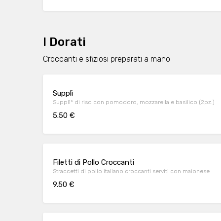
I Dorati
Croccanti e sfiziosi preparati a mano
Supplì
Supplì* di riso con pomodoro, mozzarella e basilico (2pz.)
5.50 €
Filetti di Pollo Croccanti
Straccetti di pollo italiano croccanti serviti con maionese
9.50 €