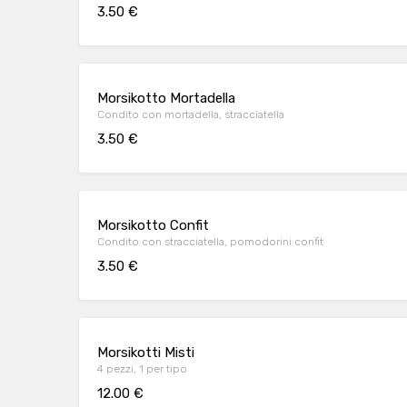
3.50 €
Morsikotto Mortadella
Condito con mortadella, stracciatella
3.50 €
Morsikotto Confit
Condito con stracciatella, pomodorini confit
3.50 €
Morsikotti Misti
4 pezzi, 1 per tipo
12.00 €