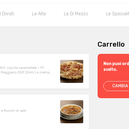
I Dorati
Le Alte
Le Di Mezzo
Le Speciali
Carrello
Non puoi ord
O, cipolla caramellata - FF:
scelto.
no Reggiano DOP (24m.) e crema
CAMBIA 
e fiocchi di sale