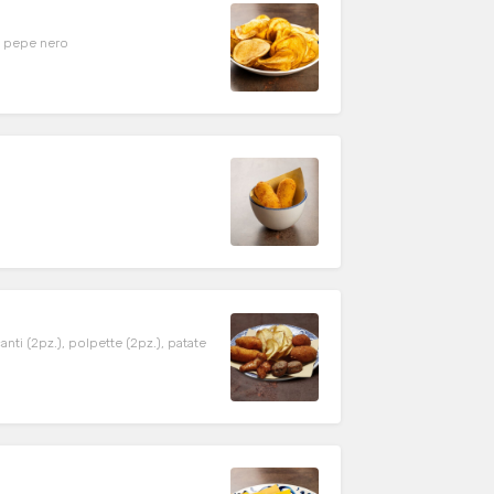
e pepe nero
canti (2pz.), polpette (2pz.), patate