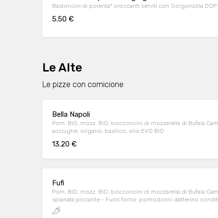
Bastoncini di polenta* croccanti serviti con Gorgonzola DOP
5.50 €
Le Alte
Le pizze con cornicione
Bella Napoli
Pom. BIO, mozz. BIO, bocconcini di mozzarella di Bufala Cam
acciughe, origano, basilico, olio EVO BIO
13.20 €
Fufi
Pom. BIO, mozz. BIO, bocconcini di mozzarella di Bufala Cam
spianata piccante - Fuori forno: pomodorini datterino condit