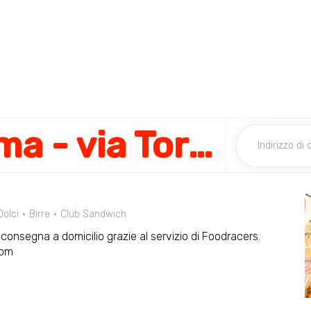
Pizzikotto Parma - via Torelli
Dolci
Birre
Club Sandwich
n consegna a domicilio grazie al servizio di Foodracers.
com