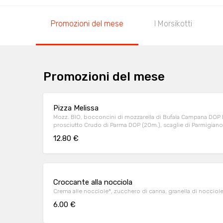
Promozioni del mese
I Morsikotti
Promozioni del mese
Pizza Melissa
Mozz. BIO, bocconcini di mozzarella di Bufala Campana DOP BI
prosciutto Crudo di Parma DOP (20m.), scaglie di Parmigia
all''aceto balsamico di Modena IGP" BIO
12.80 €
Croccante alla nocciola
Crema alle nocciole*, zucchero di canna, granella di nocciole 
6.00 €