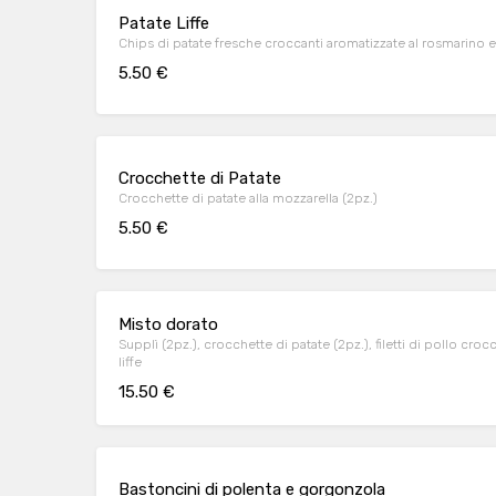
Patate Liffe
Chips di patate fresche croccanti aromatizzate al rosmarino 
5.50 €
Crocchette di Patate
Crocchette di patate alla mozzarella (2pz.)
5.50 €
Misto dorato
Supplì (2pz.), crocchette di patate (2pz.), filetti di pollo croc
liffe
15.50 €
Bastoncini di polenta e gorgonzola