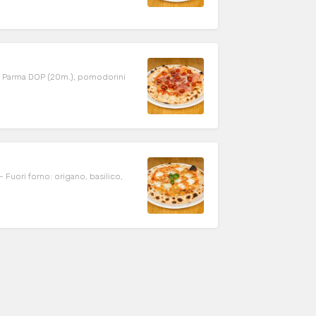
 di Parma DOP (20m.), pomodorini
Fuori forno: origano, basilico,