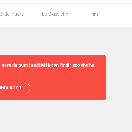
tà del Kuore
Le Classiche
I Primi
I Secon
inare da questa attività con l'indirizzo che hai
INDIRIZZO