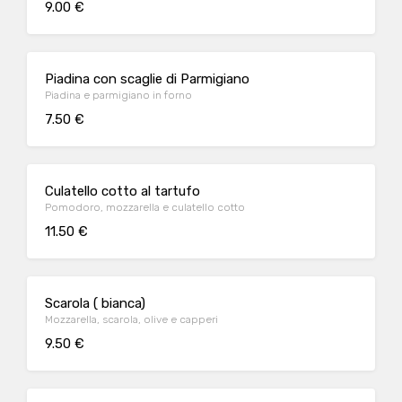
9.00 €
Piadina con scaglie di Parmigiano
Piadina e parmigiano in forno
7.50 €
Culatello cotto al tartufo
Pomodoro, mozzarella e culatello cotto
11.50 €
Scarola ( bianca)
Mozzarella, scarola, olive e capperi
9.50 €