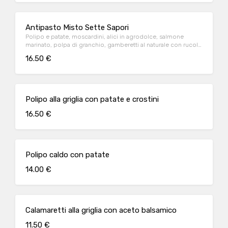
Antipasto Misto Sette Sapori
Polipo e patate, moscardini, alici in agrodolce, salmone
marinato, polpa di granchio, gamberetti al naturale con rucola
e pomodorini, seppie bollite tagliate, sarde con cipolle
16.50 €
Tropea, cocktail di gamberetti
Polipo alla griglia con patate e crostini
16.50 €
Polipo caldo con patate
14.00 €
Calamaretti alla griglia con aceto balsamico
11.50 €