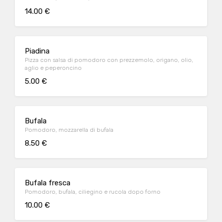
14.00 €
Piadina
Pizza con salsa di pomodoro con prezzemolo, origano, olio,
aglio e peperoncino
5.00 €
Bufala
Pomodoro, mozzarella di bufala
8.50 €
Bufala fresca
Pomodoro, bufala, ciliegino e rucola dopo forno
10.00 €