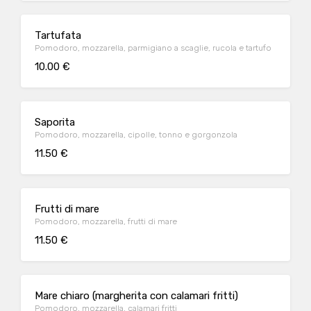
Tartufata
Pomodoro, mozzarella, parmigiano a scaglie, rucola e tartufo
10.00 €
Saporita
Pomodoro, mozzarella, cipolle, tonno e gorgonzola
11.50 €
Frutti di mare
Pomodoro, mozzarella, frutti di mare
11.50 €
Mare chiaro (margherita con calamari fritti)
Pomodoro, mozzarella, calamari fritti