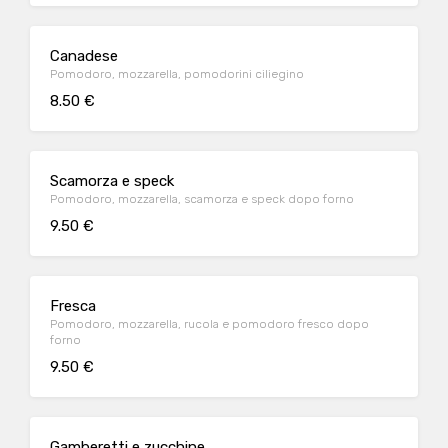
Canadese
Pomodoro, mozzarella, pomodorini ciliegino
8.50 €
Scamorza e speck
Pomodoro, mozzarella, scamorza e speck dopo forno
9.50 €
Fresca
Pomodoro, mozzarella, rucola e pomodoro fresco dopo
forno
9.50 €
Gamberetti e zucchine