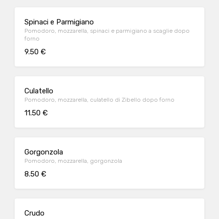
Spinaci e Parmigiano
Pomodoro, mozzarella, spinaci e parmigiano a scaglie dopo
forno
9.50 €
Culatello
Pomodoro, mozzarella, culatello di Zibello dopo forno
11.50 €
Gorgonzola
Pomodoro, mozzarella, gorgonzola
8.50 €
Crudo