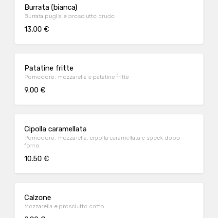
Burrata (bianca)
Burrata puglia e prosciutto crudo
13.00 €
Patatine fritte
Pomodoro, mozzarella e patatine fritte
9.00 €
Cipolla caramellata
Pomodoro, mozzarella, cipolla caramellata e speck dopo
forno
10.50 €
Calzone
Mozzarella e prosciutto cotto