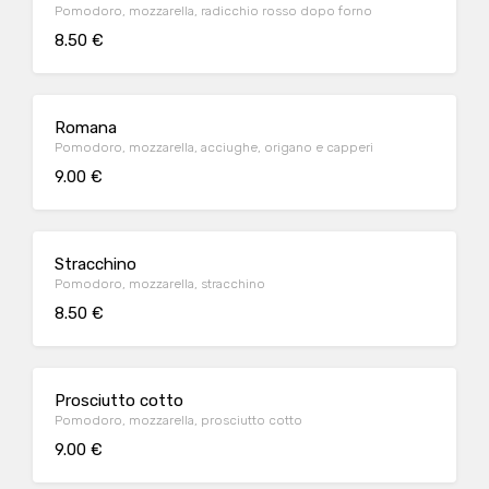
Pomodoro, mozzarella, radicchio rosso dopo forno
8.50 €
Romana
Pomodoro, mozzarella, acciughe, origano e capperi
9.00 €
Stracchino
Pomodoro, mozzarella, stracchino
8.50 €
Prosciutto cotto
Pomodoro, mozzarella, prosciutto cotto
9.00 €