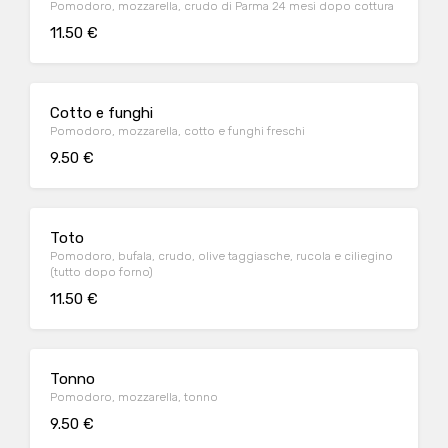
Pomodoro, mozzarella, crudo di Parma 24 mesi dopo cottura
11.50 €
Cotto e funghi
Pomodoro, mozzarella, cotto e funghi freschi
9.50 €
Toto
Pomodoro, bufala, crudo, olive taggiasche, rucola e ciliegino
(tutto dopo forno)
11.50 €
Tonno
Pomodoro, mozzarella, tonno
9.50 €