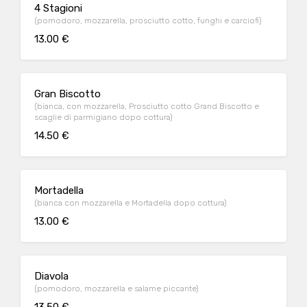
4 Stagioni
(pomodoro, mozzarella, prosciutto cotto, funghi e carciofi)
13.00 €
Gran Biscotto
(bianca, con mozzarella, Prosciutto cotto Grand Biscotto e
scaglie di parmigiano dopo cottura)
14.50 €
Mortadella
(bianca con mozzarella e Mortadella dopo cottura)
13.00 €
Diavola
(pomodoro, mozzarella e salame piccante)