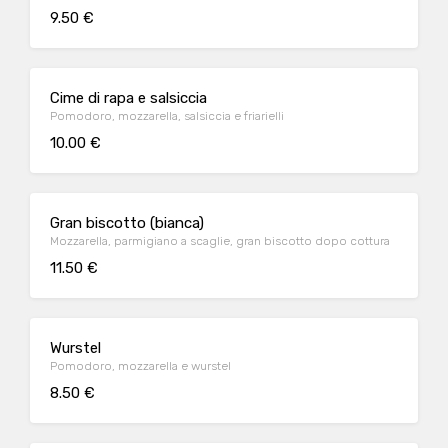
9.50 €
Cime di rapa e salsiccia
Pomodoro, mozzarella, salsiccia e friarielli
10.00 €
Gran biscotto (bianca)
Mozzarella, parmigiano a scaglie, gran biscotto dopo cottura
11.50 €
Wurstel
Pomodoro, mozzarella e wurstel
8.50 €