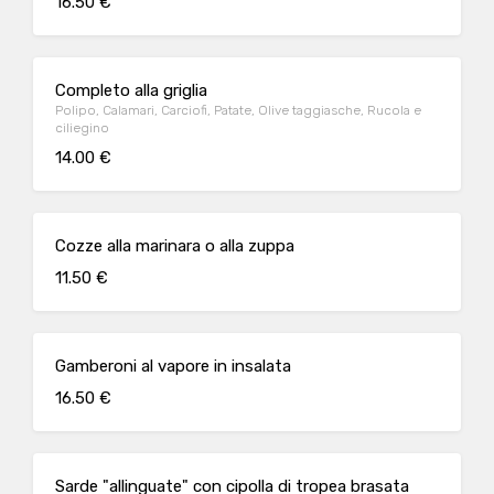
16.50 €
Completo alla griglia
Polipo, Calamari, Carciofi, Patate, Olive taggiasche, Rucola e
ciliegino
14.00 €
Cozze alla marinara o alla zuppa
11.50 €
Gamberoni al vapore in insalata
16.50 €
Sarde "allinguate" con cipolla di tropea brasata