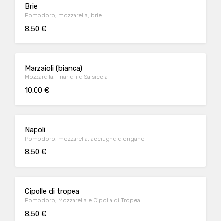
Brie
Pomodoro, mozzarella, brie
8.50 €
Marzaioli (bianca)
Mozzarella, Friarielli e Salsiccia
10.00 €
Napoli
Pomodoro, mozzarella, acciughe e origano
8.50 €
Cipolle di tropea
Pomodoro, Mozzarella e Cipolla di Tropea
8.50 €