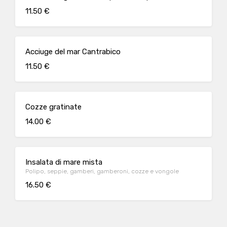
11.50 €
Acciuge del mar Cantrabico
11.50 €
Cozze gratinate
14.00 €
Insalata di mare mista
Polipo, seppie, gamberi, gamberoni, cozze e vongole
16.50 €