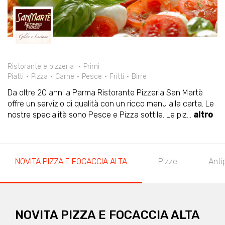
Ristorante e pizzeria
Primi
Piatti
Pizza
Carne
Pesce
Fritti
Birre
Da oltre 20 anni a Parma Ristorante Pizzeria San Martè
offre un servizio di qualità con un ricco menu alla carta. Le
nostre specialità sono Pesce e Pizza sottile. Le piz
...
altro
NOVITA PIZZA E FOCACCIA ALTA
Pizze
Anti
NOVITA PIZZA E FOCACCIA ALTA