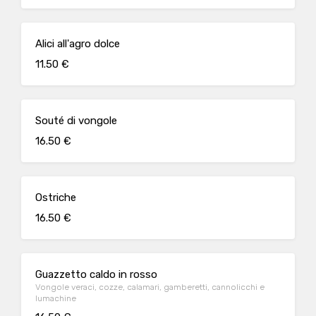
Alici all'agro dolce
11.50 €
Souté di vongole
16.50 €
Ostriche
16.50 €
Guazzetto caldo in rosso
Vongole veraci, cozze, calamari, gamberetti, cannolicchi e
lumachine