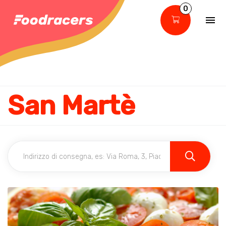
0
San Martè