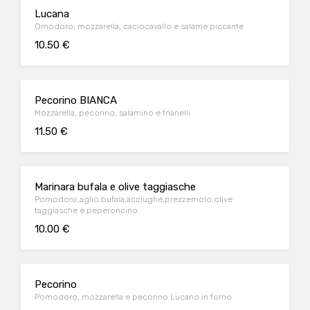
Lucana
Omodoro, mozzarella, caciocavallo e salame piccante
10.50 €
Pecorino BIANCA
Mozzarella, pecorino, salamino e friarielli
11.50 €
Marinara bufala e olive taggiasche
Pomodoro,aglio,bufala,acciughe,prezzemolo,olive
taggiasche e peperoncino
10.00 €
Pecorino
Pomodoro, mozzarella e pecorino Lucano in forno