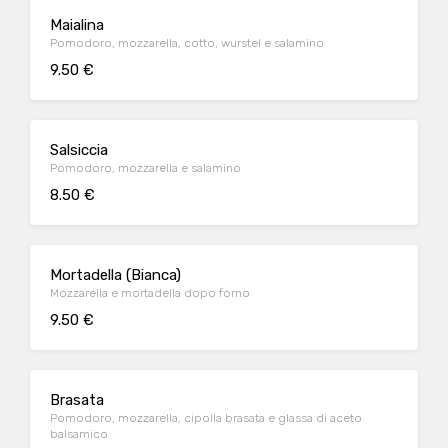
Maialina
Pomodoro, mozzarella, cotto, wurstel e salamino
9.50 €
Salsiccia
Pomodoro, mozzarella e salamino
8.50 €
Mortadella (Bianca)
Mozzarella e mortadella dopo forno
9.50 €
Brasata
Pomodoro, mozzarella, cipolla brasata e glassa di aceto
balsamico