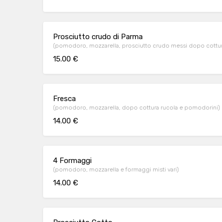
Prosciutto crudo di Parma
(pomodoro, mozzarella, prosciutto crudo messi dopo cottur
15.00 €
Fresca
(pomodoro, mozzarella, dopo cottura rucola e pomodorini)
14.00 €
4 Formaggi
(pomodoro, mozzarella e formaggi misti vari)
14.00 €