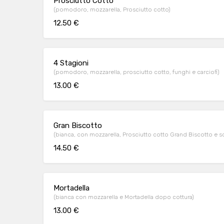
Prosciutto Cotto
(pomodoro, mozzarella, Prosciutto cotto)
12.50 €
4 Stagioni
(pomodoro, mozzarella, prosciutto cotto, funghi e carciofi)
13.00 €
Gran Biscotto
(bianca, con mozzarella, Prosciut
14.50 €
Mortadella
(bianca con mozzarella e Mortadella dopo cottura)
13.00 €