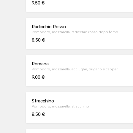
9.50 €
Radicchio Rosso
Pomodoro, mozzarella, radicchio rosso dopo forno
8.50 €
Romana
Pomodoro, mozzarella, acciughe, origano e capperi
9.00 €
Stracchino
Pomodoro, mozzarella, stracchino
8.50 €