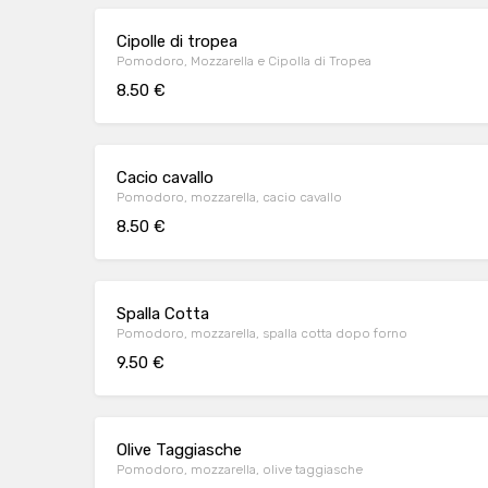
Cipolle di tropea
Pomodoro, Mozzarella e Cipolla di Tropea
8.50 €
Cacio cavallo
Pomodoro, mozzarella, cacio cavallo
8.50 €
Spalla Cotta
Pomodoro, mozzarella, spalla cotta dopo forno
9.50 €
Olive Taggiasche
Pomodoro, mozzarella, olive taggiasche