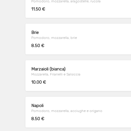
Pomodoro, mozzarella, aragostelle, rucola
11.50 €
Brie
Pomodoro, mozzarella, brie
8.50 €
Marzaioli (bianca)
Mozzarella, Friarielli e Salsiccia
10.00 €
Napoli
Pomodoro, mozzarella, acciughe e origano
8.50 €