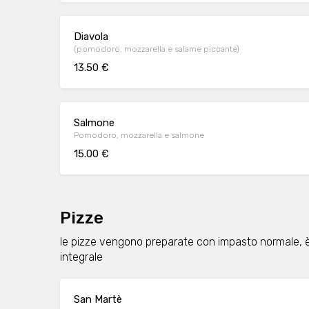
Diavola
(pomodoro, mozzarella e salame piccante)
13.50 €
Salmone
Pomodoro, mozzarella e salmone
15.00 €
Pizze
le pizze vengono preparate con impasto normale, è 
integrale
San Martè