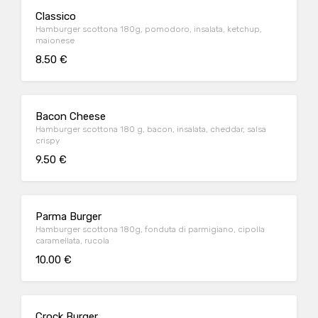
Classico
Hamburger scottona 180g, pomodoro, insalata, ketchup,
maionese
8.50 €
Bacon Cheese
Hamburger scottona 180 g, bacon, insalata, cheddar, salsa
crispy
9.50 €
Parma Burger
Hamburger scottona 180g, fonduta di parmigiano, cipolla
caramellata, rucola
10.00 €
Crock Burger