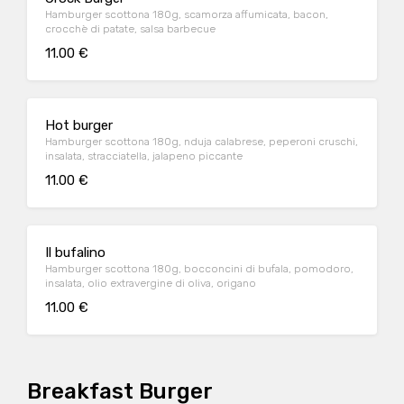
Hamburger scottona 180g, scamorza affumicata, bacon,
crocchè di patate, salsa barbecue
11.00 €
Hot burger
Hamburger scottona 180g, nduja calabrese, peperoni cruschi,
insalata, stracciatella, jalapeno piccante
11.00 €
Il bufalino
Hamburger scottona 180g, bocconcini di bufala, pomodoro,
insalata, olio extravergine di oliva, origano
11.00 €
Breakfast Burger