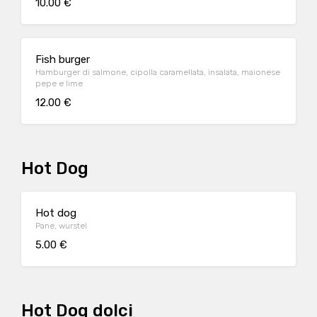
10.00 €
Fish burger
Hamburger di salmone, cipolla caramellata, insalata, maionese
pepe e lime
12.00 €
Hot Dog
Hot dog
Pane, wurstel
5.00 €
Hot Dog dolci