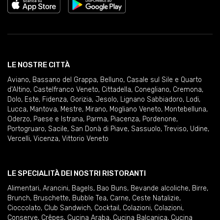
LE NOSTRE CITTÀ
Aviano
,
Bassano del Grappa
,
Belluno
,
Casale sul Sile e Quarto
d'Altino
,
Castelfranco Veneto
,
Cittadella
,
Conegliano
,
Cremona
,
Dolo
,
Este
,
Fidenza
,
Gorizia
,
Jesolo
,
Lignano Sabbiadoro
,
Lodi
,
Lucca
,
Mantova
,
Mestre
,
Mirano
,
Mogliano Veneto
,
Montebelluna
,
Oderzo
,
Paese e Istrana
,
Parma
,
Piacenza
,
Pordenone
,
Portogruaro
,
Sacile
,
San Donà di Piave
,
Sassuolo
,
Treviso
,
Udine
,
Vercelli
,
Vicenza
,
Vittorio Veneto
LE SPECIALITÀ DEI NOSTRI RISTORANTI
Alimentari
,
Arancini
,
Bagels
,
Bao Buns
,
Bevande alcoliche
,
Birre
,
Brunch
,
Bruschette
,
Bubble Tea
,
Carne
,
Ceste Natalizie
,
Cioccolato
,
Club Sandwich
,
Cocktail
,
Colazioni
,
Colazioni
,
Conserve
,
Crêpes
,
Cucina Araba
,
Cucina Balcanica
,
Cucina