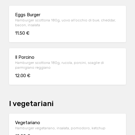
Eggs Burger
Hamburger scottona 180g, uovo all'occhio di bue, cheddar,
bacon, insalata
11.50 €
Il Porcino
Hamburger scottona 180g, rucola, porcini, scaglie di
parmigiano reggiano
12.00 €
I vegetariani
Vegetariano
Hamburger vegetariano, insalata, pomodoro, ketchup