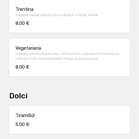
Trentina
Insalata verde +Radicchio +Speck +Toma +Mele
8.00 €
Vegetariana
Insalata verde +Radicchio +Finocchio +Carote +Pomodorini
+Olive +Tofu Homemade al Pesto di pomodoro
8.00 €
Dolci
TiramiSù!
5.00 €