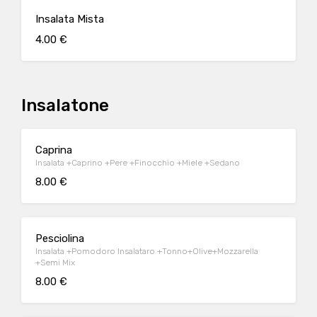
Insalata Mista
4.00 €
Insalatone
Caprina
Insalata +Caprino +Pere +Finocchio +Miele +Sedano
8.00 €
Pesciolina
Insalata +Pomodoro Insalataro +Tonno+Olive+Mozzarella
+Semi Mix
8.00 €