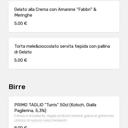
Gelato alla Crema con Amarene “Fabbri” &
Meringhe
5.00 €
Torta mele&cioccolato servita tiepida con pallina
di Gelato
5.00 €
Birre
PRIMO TAGLIO “Turris” 50cl (Kolsch, Gialla
Paglierina, 5,3%)
Fresca e dissetante, regala profumi erbacei grazie al generoso
utilizzo di luppoli nobili tedeschi