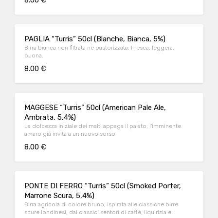
8.00 €
PAGLIA “Turris” 50cl (Blanche, Bianca, 5%)
Birra bianca non filtrata nè pastorizzata. Fresca, leggera,
buona.
8.00 €
MAGGESE “Turris” 50cl (American Pale Ale,
Ambrata, 5,4%)
La dolcezza iniziale dei malti appaga il palato, l'imminente
amaro già invita a un nuovo sorso
8.00 €
PONTE DI FERRO “Turris” 50cl (Smoked Porter,
Marrone Scura, 5,4%)
Birra agricola di colore bruno, ispirata alle classiche birre
scure londinesi, dai classici sentori di caffè, liquirizia e