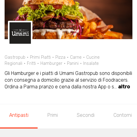
Gastropub
Primi Piatti
Pizza
Carne
Cucine
Regionali
Fritti
Hamburger
Panini
Insalate
Gli Hamburger e i piatti di Umami Gastropub sono disponibili
con consegna a domicilio grazie al servizio di Foodracers.
Ordina a Parma pranzo e cena dalla nostra App o s
...
altro
Antipasti
Primi
Secondi
Contorni