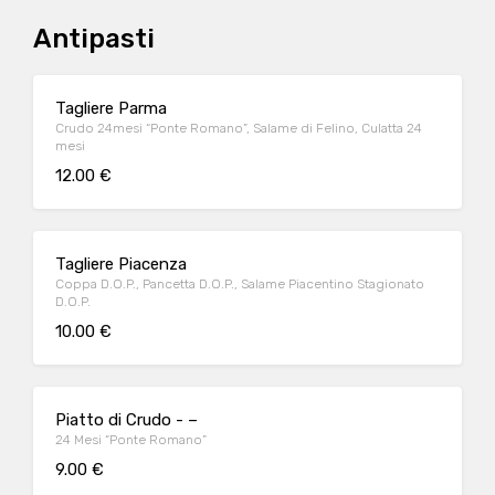
Antipasti
Tagliere Parma
Crudo 24mesi “Ponte Romano”, Salame di Felino, Culatta 24
mesi
12.00 €
Tagliere Piacenza
Coppa D.O.P., Pancetta D.O.P., Salame Piacentino Stagionato
D.O.P.
10.00 €
Piatto di Crudo - –
24 Mesi “Ponte Romano”
9.00 €