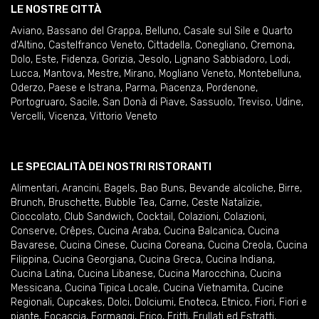
LE NOSTRE CITTÀ
Aviano
,
Bassano del Grappa
,
Belluno
,
Casale sul Sile e Quarto
d'Altino
,
Castelfranco Veneto
,
Cittadella
,
Conegliano
,
Cremona
,
Dolo
,
Este
,
Fidenza
,
Gorizia
,
Jesolo
,
Lignano Sabbiadoro
,
Lodi
,
Lucca
,
Mantova
,
Mestre
,
Mirano
,
Mogliano Veneto
,
Montebelluna
,
Oderzo
,
Paese e Istrana
,
Parma
,
Piacenza
,
Pordenone
,
Portogruaro
,
Sacile
,
San Donà di Piave
,
Sassuolo
,
Treviso
,
Udine
,
Vercelli
,
Vicenza
,
Vittorio Veneto
LE SPECIALITÀ DEI NOSTRI RISTORANTI
Alimentari
,
Arancini
,
Bagels
,
Bao Buns
,
Bevande alcoliche
,
Birre
,
Brunch
,
Bruschette
,
Bubble Tea
,
Carne
,
Ceste Natalizie
,
Cioccolato
,
Club Sandwich
,
Cocktail
,
Colazioni
,
Colazioni
,
Conserve
,
Crêpes
,
Cucina Araba
,
Cucina Balcanica
,
Cucina
Bavarese
,
Cucina Cinese
,
Cucina Coreana
,
Cucina Creola
,
Cucina
Filippina
,
Cucina Georgiana
,
Cucina Greca
,
Cucina Indiana
,
Cucina Latina
,
Cucina Libanese
,
Cucina Marocchina
,
Cucina
Messicana
,
Cucina Tipica Locale
,
Cucina Vietnamita
,
Cucine
Regionali
,
Cupcakes
,
Dolci
,
Dolciumi
,
Enoteca
,
Etnico
,
Fiori
,
Fiori e
piante
,
Focaccia
,
Formaggi
,
Frico
,
Fritti
,
Frullati ed Estratti
,