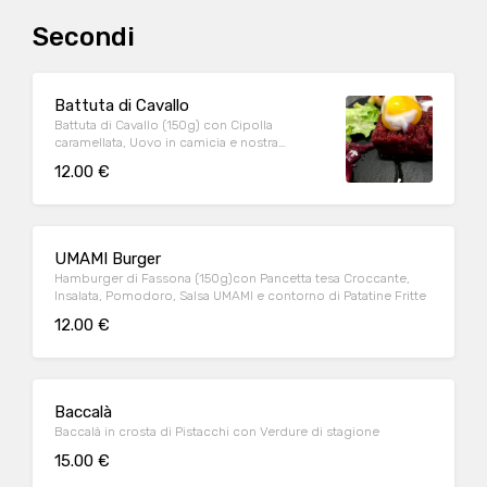
Secondi
Battuta di Cavallo
Battuta di Cavallo (150g) con Cipolla
caramellata, Uovo in camicia e nostra
Mostarda dolce
12.00 €
UMAMI Burger
Hamburger di Fassona (150g)con Pancetta tesa Croccante,
Insalata, Pomodoro, Salsa UMAMI e contorno di Patatine Fritte
12.00 €
Baccalà
Baccalà in crosta di Pistacchi con Verdure di stagione
15.00 €