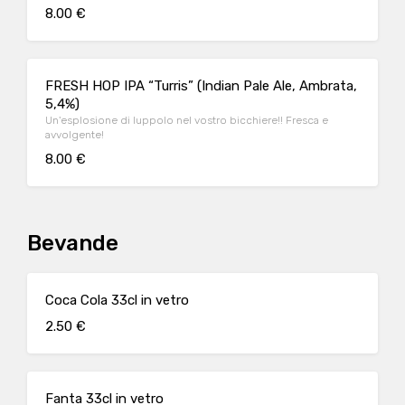
cioccolato
8.00 €
FRESH HOP IPA “Turris” (Indian Pale Ale, Ambrata,
5,4%)
Un'esplosione di luppolo nel vostro bicchiere!! Fresca e
avvolgente!
8.00 €
Bevande
Coca Cola 33cl in vetro
2.50 €
Fanta 33cl in vetro