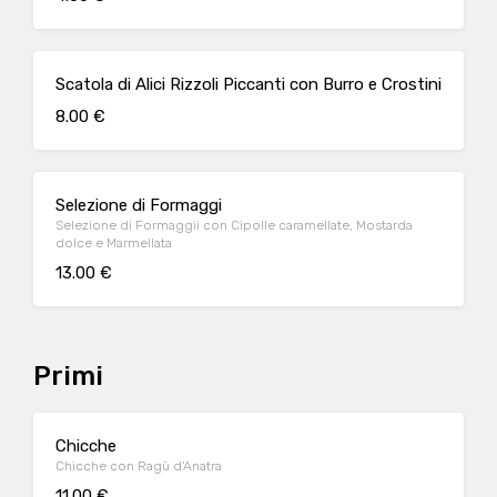
Scatola di Alici Rizzoli Piccanti con Burro e Crostini
8.00 €
Selezione di Formaggi
Selezione di Formaggii con Cipolle caramellate, Mostarda
dolce e Marmellata
13.00 €
Primi
Chicche
Chicche con Ragù d'Anatra
11.00 €