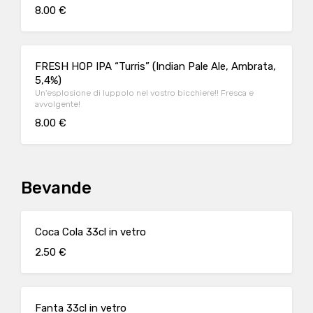
cioccolato
8.00 €
FRESH HOP IPA “Turris” (Indian Pale Ale, Ambrata,
5,4%)
Un'esplosione di luppolo nel vostro bicchiere!! Fresca e
avvolgente!
8.00 €
Bevande
Coca Cola 33cl in vetro
2.50 €
Fanta 33cl in vetro