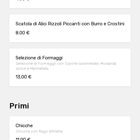
Scatola di Alici Rizzoli Piccanti con Burro e Crostini
8.00 €
Selezione di Formaggi
Selezione di Formaggii con Cipolle caramellate, Mostarda
dolce e Marmellata
13.00 €
Primi
Chicche
Chicche con Ragù d'Anatra
11.00 €