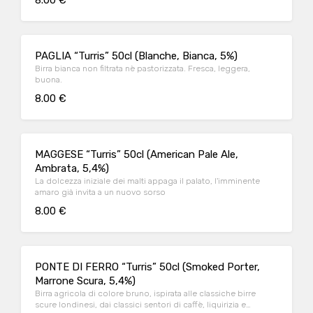
8.00 €
PAGLIA “Turris” 50cl (Blanche, Bianca, 5%)
Birra bianca non filtrata nè pastorizzata. Fresca, leggera,
buona.
8.00 €
MAGGESE “Turris” 50cl (American Pale Ale,
Ambrata, 5,4%)
La dolcezza iniziale dei malti appaga il palato, l'imminente
amaro già invita a un nuovo sorso
8.00 €
PONTE DI FERRO “Turris” 50cl (Smoked Porter,
Marrone Scura, 5,4%)
Birra agricola di colore bruno, ispirata alle classiche birre
scure londinesi, dai classici sentori di caffè, liquirizia e