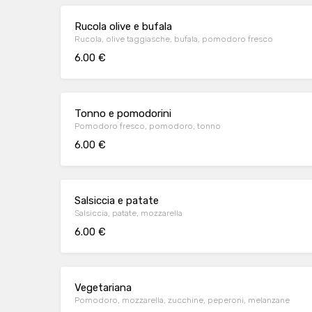
Rucola olive e bufala
Rucola, olive taggiasche, bufala, pomodoro fresco
6.00 €
Tonno e pomodorini
Pomodoro fresco, pomodoro, tonno
6.00 €
Salsiccia e patate
Salsiccia, patate, mozzarella
6.00 €
Vegetariana
Pomodoro, mozzarella, zucchine, peperoni, melanzane