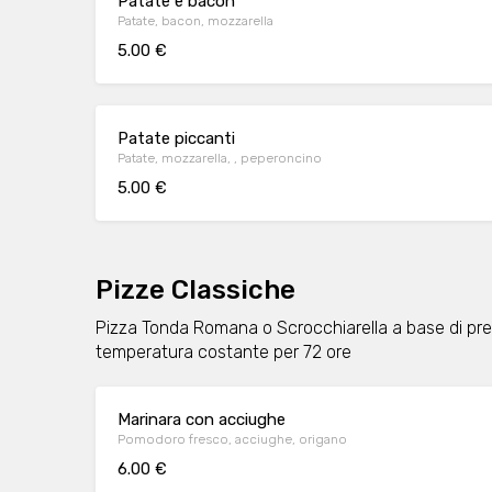
Patate e bacon
Patate, bacon, mozzarella
5.00 €
Patate piccanti
Patate, mozzarella, , peperoncino
5.00 €
Pizze Classiche
Pizza Tonda Romana o Scrocchiarella a base di pregi
temperatura costante per 72 ore
Marinara con acciughe
Pomodoro fresco, acciughe, origano
6.00 €