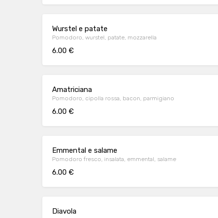
Wurstel e patate
Pomodoro, wurstel, patate, mozzarella
6.00 €
Amatriciana
Pomodoro, cipolla rossa, bacon, parmigiano
6.00 €
Emmental e salame
Pomodoro fresco, insalata, emmental, salame
6.00 €
Diavola