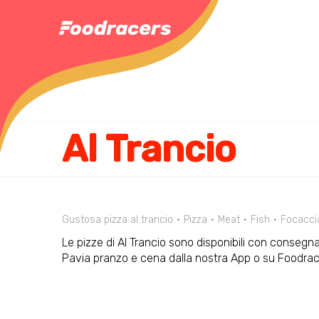
Al Trancio
Gustosa pizza al trancio
Pizza
Meat
Fish
Focacci
Le pizze di Al Trancio sono disponibili con consegna 
Pavia pranzo e cena dalla nostra App o su Foodra