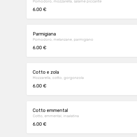
Pomodoro, mozzarella, salame piccante
6.00 €
Parmigiana
Pomodoro, melanzane, parmigiano
6.00 €
Cotto e zola
Mozzarella, cotto, gorgonzola
6.00 €
Cotto emmental
Cotto, emmental, insalatina
6.00 €