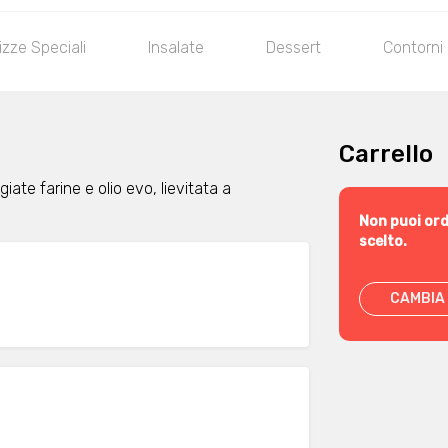
izze Speciali
Insalate
Dessert
Contorni
Carrello
ate farine e olio evo, lievitata a
Non puoi ord
scelto.
CAMBIA 