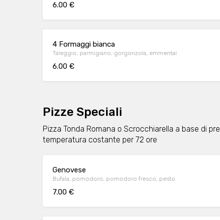
6.00 €
4 Formaggi bianca
Taleggio, parmigiano, gorgonzola, emmental
6.00 €
Pizze Speciali
Pizza Tonda Romana o Scrocchiarella a base di pregi
temperatura costante per 72 ore
Genovese
Bufala, pomodoro, pomodoro fresco, pesto
7.00 €